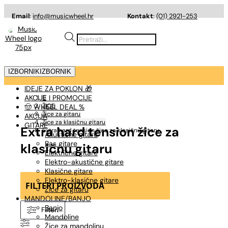
Email
:
info@musicwheel.hr
Kontakt
:
(01) 2921-253
Products
search
IZBORNIK
IZBORNIK
IDEJE ZA POKLON 🎁
AKCIJE I PROMOCIJE

ŽICE
🤠 WHEEL DEAL %
Žice za gitaru
AKCIJA
Žice za klasičnu gitaru
GITARE
Extra hard tension žice za
Extra hard tension žice za klasičnu gitaru
Akustične gitare
Bas gitare
klasičnu gitaru
Električne gitare
Elektro-akustične gitare
Klasične gitare
Elektro-klasične gitare
FILTERI PROIZVODA
Žice za gitaru
MANDOLINE/BANJO
Banjo
Filteri
Mandoline
Žice za mandolinu