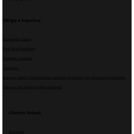
Briga o kupcima
Korisnički račun
Pravila privatnosti
Politika kolačića
Jamstvo
Izjava o zaštiti i prikupljanju osobnih podataka, te njihovom korištenju
Izjava o sigurnosti online plaćanja
Korisni linkovi
Dostava