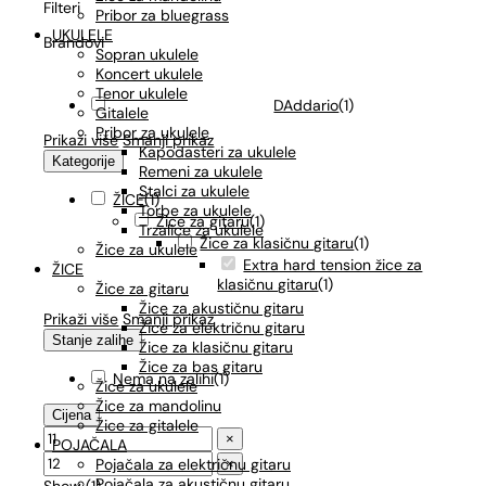
Filteri
Pribor za bluegrass
UKULELE
Brandovi
Sopran ukulele
Koncert ukulele
Tenor ukulele
DAddario
(
1
)
Gitalele
Pribor za ukulele
Prikaži više
Smanji prikaz
Kapodasteri za ukulele
Kategorije
Remeni za ukulele
Stalci za ukulele
ŽICE
(
1
)
Torbe za ukulele
Žice za gitaru
(
1
)
Trzalice za ukulele
Žice za klasičnu gitaru
(
1
)
Žice za ukulele
Extra hard tension žice za
ŽICE
klasičnu gitaru
(
1
)
Žice za gitaru
Žice za akustičnu gitaru
Prikaži više
Smanji prikaz
Žice za električnu gitaru
Stanje zalihe
Žice za klasičnu gitaru
Žice za bas gitaru
Nema na zalihi
(
1
)
Žice za ukulele
Žice za mandolinu
Cijena
Žice za gitalele
×
POJAČALA
Pojačala za električnu gitaru
×
Pojačala za akustičnu gitaru
Show
(
1
)