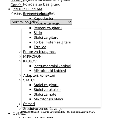
Pojačala za bas gitaru
Cancel
PRIBOR I OPREMA
Prikazuje se jedan rezultat
Pribor za gitaru
Kapodasteri
Klupice za nogu
Remeni za gitaru
Slide
Stalci za gitaru
Torbe i koferi za gitaru
Trzalice
Pribor za bluegrass
MIKROFONI
KABLOVI
Instrumentalni kablovi
Mikrofonski kablovi
Adapteri, konektori
STALCI
Stalci za gitaru
Stalci za ukulele
Stalci za note
Mikrofonski stalci
Štimeri
Sredstva za održavanje
DADDARIO EJ44 Pro Arte Extra Hard 29-45, žice za klasičnu gitaru
OSTALO