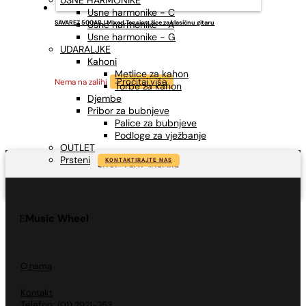
USNE HARMONIKE
Usne harmonike - C
Usne harmonike - A
SAVAREZ 500ARJ Mixed Tension, žice za klasičnu gitaru
Usne harmonike - G
UDARALJKE
Kahoni
Metlice za kahon
Pročitaj više
Nema na zalihi
Torbe za kahon
Djembe
Pribor za bubnjeve
Palice za bubnjeve
Podloge za vježbanje
OUTLET
Prsteni
KONTAKTIRAJTE NAS
SHOP-PLAY-INSPIRE
Music Wheel
O nama
Kontakt
Telefon:
(01) 2921-253