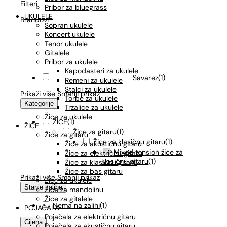
Filteri
Pribor za bluegrass
UKULELE
Brandovi
Sopran ukulele
Koncert ukulele
Tenor ukulele
Gitalele
Pribor za ukulele
Kapodasteri za ukulele
Savarez
(
1
)
Remeni za ukulele
Stalci za ukulele
Prikaži više
Smanji prikaz
Torbe za ukulele
Kategorije
Trzalice za ukulele
Žice za ukulele
ŽICE
(
1
)
ŽICE
Žice za gitaru
(
1
)
Žice za gitaru
Žice za klasičnu gitaru
(
1
)
Žice za akustičnu gitaru
Mixed tension žice za
Žice za električnu gitaru
klasičnu gitaru
(
1
)
Žice za klasičnu gitaru
Žice za bas gitaru
Prikaži više
Smanji prikaz
Žice za ukulele
Stanje zalihe
Žice za mandolinu
Žice za gitalele
Nema na zalihi
(
1
)
POJAČALA
Pojačala za električnu gitaru
Cijena
Pojačala za akustičnu gitaru