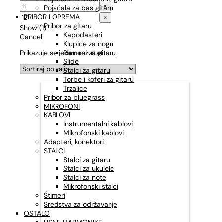
×
Pojačala za bas gitaru
PRIBOR I OPREMA
×
Pribor za gitaru
Show
(
1
)
Kapodasteri
Cancel
Klupice za nogu
Prikazuje se jedan rezultat
Remeni za gitaru
Slide
Stalci za gitaru
Torbe i koferi za gitaru
Trzalice
Pribor za bluegrass
MIKROFONI
KABLOVI
Instrumentalni kablovi
Mikrofonski kablovi
Adapteri, konektori
STALCI
Stalci za gitaru
Stalci za ukulele
Stalci za note
Mikrofonski stalci
Štimeri
Sredstva za održavanje
OSTALO