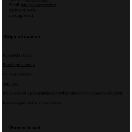
Email:
info@musicwheel.hr
Radno vrijeme:
po dogovoru
Briga o kupcima
Korisnički račun
Pravila privatnosti
Politika kolačića
Jamstvo
Izjava o zaštiti i prikupljanju osobnih podataka, te njihovom korištenju
Izjava o sigurnosti online plaćanja
Korisni linkovi