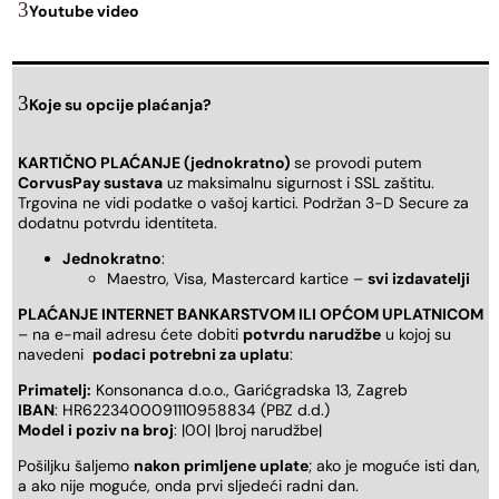
Youtube video
Koje su opcije plaćanja?
KARTIČNO PLAĆANJE (jednokratno)
se provodi putem
CorvusPay sustava
uz maksimalnu sigurnost i SSL zaštitu.
Trgovina ne vidi podatke o vašoj kartici. Podržan 3-D Secure za
dodatnu potvrdu identiteta.
Jednokratno
:
Maestro, Visa, Mastercard kartice –
svi izdavatelji
PLAĆANJE INTERNET BANKARSTVOM ILI OPĆOM UPLATNICOM
– na e-mail adresu ćete dobiti
potvrdu narudžbe
u kojoj su
navedeni
podaci potrebni za uplatu
:
Primatelj:
Konsonanca d.o.o., Garićgradska 13, Zagreb
IBAN
: HR6223400091110958834 (PBZ d.d.)
Model i poziv na broj
: |00| |broj narudžbe|
Pošiljku šaljemo
nakon primljene uplate
; ako je moguće isti dan,
a ako nije moguće, onda prvi sljedeći radni dan.