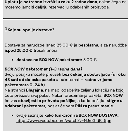
Uplatu je potrebno izvršiti u roku 2 radna dana
, nakon čega ne
možemo jamčiti daljnju rezervaciju odabranih proizvoda.
Koje su opcije dostave?
Dostava za narudžbe
iznad 25,00 €
je
besplatna
, a za narudžbe
ispod 25,00 €
trošak iznosi:
dostava na BOX NOW paketomat:
3,00 €
BOX NOW paketomat (1-3 radna dana)
Svoju pošiljku možete preuzeti
bez čekanja dostavljača
(
u roku
48 sati od dolaska paketa
u paketomat –
radno vrijeme
paketomata 0-24 h
).
Na stranici
Blagajna
, na mapi odaberite željenu lokaciju na kojoj
ćete preuzeti svoj paket. Nakon preuzimanja paketa,
BOX NOW
će vas
obavijesti o prihvatu pošiljke
, a kada pošiljka
stigne u
odabrani paketomat
, poslat će vam
PIN za preuzimanje
.
ovdje saznajte
kako funkcionira BOX NOW DOSTAVA:
https://www.youtube.com/watch?v=NJmGldB_5pg