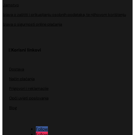
Jamstvo
Izjava o zaštiti i prikupljanju osobnih podataka, te njihovom korištenju
Izjava o sigurnosti online plaćanja
Korisni linkovi
Dostava
Način plaćanja
Prigovori i reklamacije
Opći uvjeti poslovanja
Blog
Follow
Follow