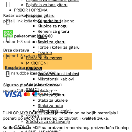

Pojačala za bas gitaru
PRIBOR I OPREMA
Košarica koja spaja
Pribor za gitaru

Kapodasteri
pošalji link košarice i naručite zajedno
Klupice za nogu
Remeni za gitaru
paketomat (3,00€)
Slide

unutar 1-3 radna dana
Stalci za gitaru
Torbe i koferi za gitaru
Brza dostava
Trzalice

unutar 1-3 radna dana
Pribor za bluegrass
MIKROFONI
Besplatna dostava
KABLOVI

za narudžbe
iznad 25,00€
Instrumentalni kablovi
Mikrofonski kablovi
Adapteri, konektori
Sigurno plaćanje karticama
STALCI
putem CorvusPay platforme
Stalci za gitaru
Stalci za ukulele
Stalci za note
Mikrofonski stalci
DUNLOP
MXR DCIS10
kabel
je izrađen od najboljih materijala i
Štimeri
poznati po svojoj izvanrednoj izdržljivosti i kvaliteti zvuka.
Sredstva za održavanje
OSTALO
Kablovi branda MXR su proizvodi renomiranog proizvođača Dunlop