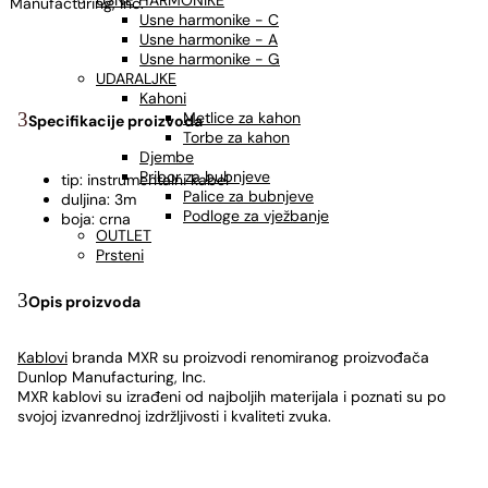
USNE HARMONIKE
Manufacturing, Inc.
Usne harmonike - C
Usne harmonike - A
Usne harmonike - G
UDARALJKE
Kahoni
Metlice za kahon
Specifikacije proizvoda
Torbe za kahon
Djembe
Pribor za bubnjeve
tip: instrumentalni kabel
Palice za bubnjeve
duljina: 3m
Podloge za vježbanje
boja: crna
OUTLET
Prsteni
Opis proizvoda
Kablovi
branda MXR su proizvodi renomiranog proizvođača
Dunlop Manufacturing, Inc.
MXR kablovi su izrađeni od najboljih materijala i poznati su po
svojoj izvanrednoj izdržljivosti i kvaliteti zvuka.