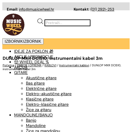
Email
:
info@musicwheel.hr
Kontakt
:
(01) 2921-253
Products
search
IZBORNIK
IZBORNIK
IDEJE ZA POKLON 🎁
AKCIJE I PROMOCIJE
DUNLOP MXR DCIS10, instrumentalni kabel 3m
🤠 WHEEL DEAL %
Početna
/
PRIBOR I OPREMA
/
KABLOVI
/
Instrumentalni kablovi
/ DUNLOP MXR DCIS10,
AKCIJA
instrumentalni kabel 3m
GITARE
Akustične gitare
Bas gitare
Električne gitare
Elektro-akustične gitare
Klasične gitare
Elektro-klasične gitare
Žice za gitaru
MANDOLINE/BANJO
Banjo
Mandoline
Žice za mandolinu