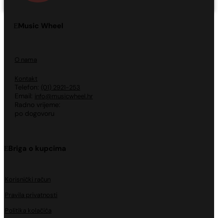
Music Wheel
O nama
Kontakt
Telefon:
(01) 2921-253
Email:
info@musicwheel.hr
Radno vrijeme:
po dogovoru
Briga o kupcima
Korisnički račun
Pravila privatnosti
Politika kolačića