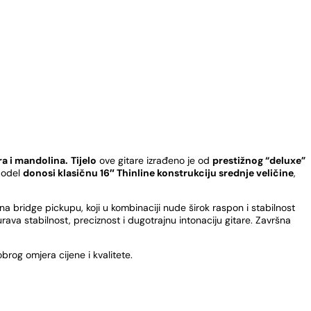
ra i mandolina.
Tijelo
ove gitare izrađeno je od
prestižnog “deluxe”
Model
donosi klasičnu 16″ Thinline konstrukciju srednje veličine
,
na bridge pickupu, koji u kombinaciji nude širok raspon i stabilnost
rava stabilnost, preciznost i dugotrajnu intonaciju gitare. Završna
brog omjera cijene i kvalitete.