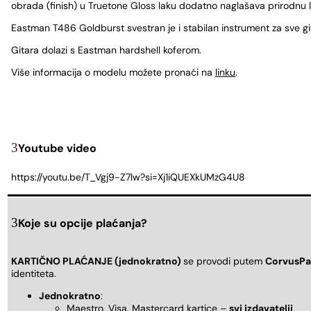
obrada (finish) u Truetone Gloss laku dodatno naglašava prirodnu l
Eastman T486 Goldburst svestran je i stabilan instrument za sve gita
Gitara dolazi s Eastman hardshell koferom.
Više informacija o modelu možete pronaći na
linku
.
Youtube video
https://youtu.be/T_Vgj9-Z7lw?si=Xj1iQUEXkUMzG4U8
Koje su opcije plaćanja?
KARTIČNO PLAĆANJE (jednokratno)
se provodi putem
CorvusPa
identiteta.
Jednokratno
:
Maestro, Visa, Mastercard kartice –
svi izdavatelji