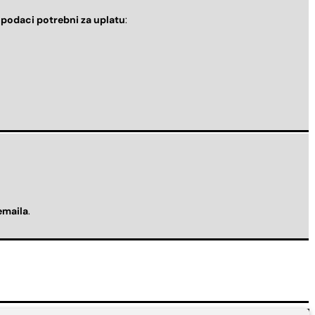
i
podaci potrebni za uplatu
:
emaila
.