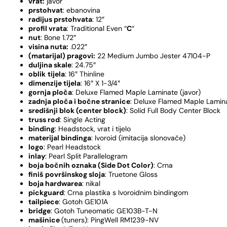
vrat:
javor
prstohvat
: ebanovina
radijus prstohvata
: 12″
profil vrata
: Traditional Even “
C
“
nut
: Bone 1.72″
visina nuta:
.022″
(matarijal) pragovi:
22 Medium Jumbo Jester 47104-P
duljina skale
: 24.75″
oblik
tijela
: 16″ Thinline
dimenzije tijela
: 16″ X 1-3/4″
gornja ploča
: Deluxe Flamed Maple Laminate (javor)
zadnja ploča i bočne stranice
: Deluxe Flamed Maple Lamina
središnji blok (center block)
: Solid Full Body Center Block
truss rod
: Single Acting
binding
: Headstock, vrat i tijelo
materijal bindinga
: Ivoroid (imitacija slonovače)
logo
: Pearl Headstock
inlay
: Pearl Split Parallelogram
boja bočnih oznaka (Side Dot Color)
: Crna
finiš
površinskog sloja
: Truetone Gloss
boja hardwarea
: nikal
pickguard
: Crna plastika s Ivoroidnim bindingom
tailpiece
: Gotoh GE101A
bridge
: Gotoh Tuneomatic GE103B-T-N
mašinice
(tuners): PingWell RM1239-NV