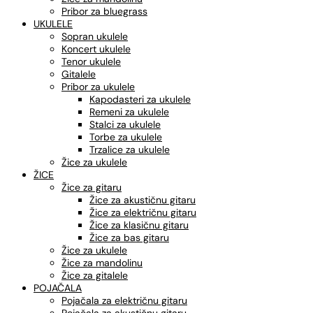
Pribor za bluegrass
UKULELE
Sopran ukulele
Koncert ukulele
Tenor ukulele
Gitalele
Pribor za ukulele
Kapodasteri za ukulele
Remeni za ukulele
Stalci za ukulele
Torbe za ukulele
Trzalice za ukulele
Žice za ukulele
ŽICE
Žice za gitaru
Žice za akustičnu gitaru
Žice za električnu gitaru
Žice za klasičnu gitaru
Žice za bas gitaru
Žice za ukulele
Žice za mandolinu
Žice za gitalele
POJAČALA
Pojačala za električnu gitaru