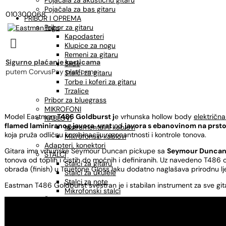
Pojačala za akustičnu gitaru
Pojačala za bas gitaru
010300068
PRIBOR I OPREMA
Pribor za gitaru
Kapodasteri

Klupice za nogu
Remeni za gitaru
Sigurno plaćanje karticama
Slide
putem CorvusPay platforme
Stalci za gitaru
Torbe i koferi za gitaru
Trzalice
Pribor za bluegrass
MIKROFONI
Model Eastman
T486 Goldburst j
e vrhunska hollow body
električna
KABLOVI
flamed laminiranog javora
,
vrat
od
javora s ebanovinom na prst
Instrumentalni kablovi
koja pruža odličnu kombinaciju rezonantnosti i kontrole tonova.
Mikrofonski kablovi
Adapteri, konektori
Gitara ima vrhunske Seymour Duncan pickupe sa
Seymour Duncan
STALCI
tonova od toplih i čistih do moćnih i definiranih. Uz navedeno T486 
Stalci za gitaru
obrada (finish) u Truetone Gloss laku dodatno naglašava prirodnu lj
Stalci za ukulele
Stalci za note
Eastman T486 Goldburst svestran je i stabilan instrument za sve gitar
Mikrofonski stalci
Štimeri
Sredstva za održavanje
OSTALO