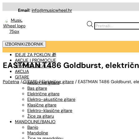
Email
:
info@musicwheel.hr
Products
search
IZBORNIK
IZBORNIK
IDEJE ZA POKLON 🎁
AKCIJE I PROMOCIJE
EASTMAN T486 Goldburst, električna
🤠 WHEEL DEAL %
AKCIJA
GITARE
Početna
/
GITARE
/
Električne gitare
/ EASTMAN T486 Goldburst, elekt
Akustične gitare
Bas gitare
Električne gitare
Elektro-akustične gitare
Klasične gitare
Elektro-klasične gitare
Žice za gitaru
MANDOLINE/BANJO
Banjo
Mandoline
Žice za mandolinu