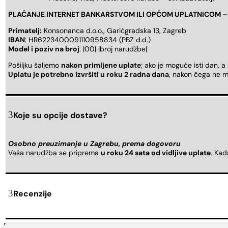
PLAĆANJE INTERNET BANKARSTVOM ILI OPĆOM UPLATNICOM
–
Primatelj:
Konsonanca d.o.o., Garićgradska 13, Zagreb
IBAN
: HR6223400091110958834 (PBZ d.d.)
Model i poziv na broj
: |00| |broj narudžbe|
Pošiljku šaljemo
nakon primljene uplate
; ako je moguće isti dan, a
Uplatu je potrebno izvršiti u roku 2 radna dana
, nakon čega ne m
Koje su opcije dostave?
Osobno preuzimanje u Zagrebu, prema dogovoru
Vaša narudžba se priprema
u roku 24 sata od vidljive uplate
. Ka
Recenzije