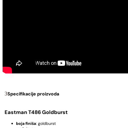
USNE HARMONIKE
Usne harmonike - C
Usne harmonike - A
Usne harmonike - G
UDARALJKE
Kahoni
Metlice za kahon
Torbe za kahon
Djembe
Pribor za bubnjeve
Palice za bubnjeve
Podloge za vježbanje
OUTLET
Prsteni
Specifikacije proizvoda
Eastman T486 Goldburst
boja finiša
: goldburst