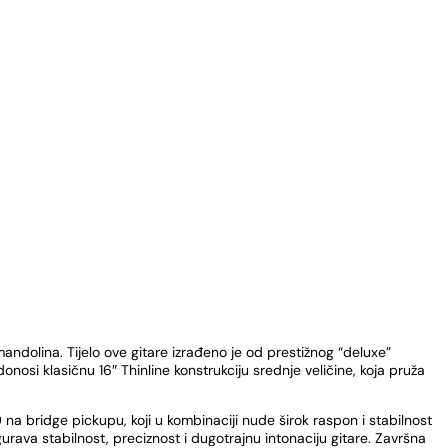
mandolina. Tijelo ove gitare izrađeno je od prestižnog “deluxe”
nosi klasičnu 16″ Thinline konstrukciju srednje veličine, koja pruža
9
na bridge pickupu, koji u kombinaciji nude širok raspon i stabilnost
urava stabilnost, preciznost i dugotrajnu intonaciju gitare. Završna