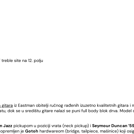
 treble site na 12. polju
a gitara
iz Eastman obitelji ručnog rađenih izuzetno kvalitetnih gitara i 
, dok se u središtu gitare nalazi se puni full body blok drva. Model do
n Jazz
pickupom u poziciji vrata (neck pickup) i
Seymour Duncan ’5
6 opremljen je
Gotoh
hardwareom (bridge, tailpiece, mašinice) koji osig