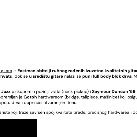
 gitara
iz
Eastman obitelji ručnog rađenih izuzetno kvalitetnih gita
ohvatu
, dok se
u središtu gitare
nalazi se
puni full body blok drva
. 
 Jazz
pickupom u poziciji vrata (neck pickup) i
Seymour Duncan ’59
opremljen je
Gotoh
hardwareom (bridge, tailpiece, mašinice) koji osigu
epotu drva i doprinosi otvorenijem tonu.
iste koji traže savršen spoj kvalitete izrade, preciznog hardwarea i do