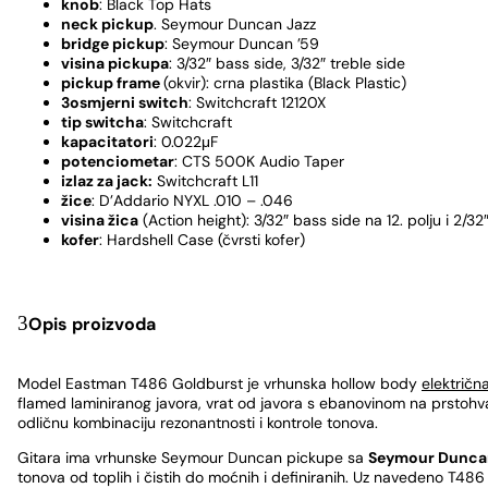
knob
: Black Top Hats
neck pickup
. Seymour Duncan Jazz
bridge pickup
: Seymour Duncan ’59
visina pickup
a
: 3/32″ bass side, 3/32″ treble side
pickup frame
(okvir): crna plastika (Black Plastic)
3osmjerni switch
: Switchcraft 12120X
tip switcha
: Switchcraft
kapacitatori
: 0.022μF
potenciometar
: CTS 500K Audio Taper
izlaz za jack:
Switchcraft L11
žice
: D’Addario NYXL .010 – .046
visina žica
(Action height): 3/32″ bass side na 12. polju i 2/32″
kofer
: Hardshell Case (čvrsti kofer)
Opis proizvoda
Model Eastman T486 Goldburst je vrhunska hollow body
električn
flamed laminiranog javora, vrat od javora s ebanovinom na prstohvatu
odličnu kombinaciju rezonantnosti i kontrole tonova.
Gitara ima vrhunske Seymour Duncan pickupe sa
Seymour Dunca
tonova od toplih i čistih do moćnih i definiranih. Uz navedeno T48