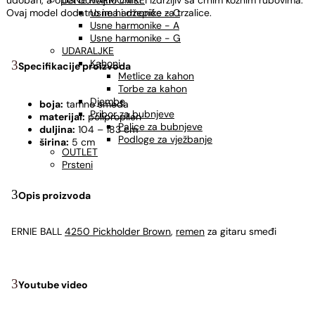
udoban, a opet dovoljno čvrst i izdržljiv sa crnim kožnim rubovima.
USNE HARMONIKE
Ovaj model dodatno ima i džepiće za trzalice.
Usne harmonike - C
Usne harmonike - A
Usne harmonike - G
UDARALJKE
Kahoni
Specifikacije proizvoda
Metlice za kahon
Torbe za kahon
Djembe
boja:
tamno smeđa
Pribor za bubnjeve
materijal:
polipropilen
Palice za bubnjeve
duljina:
104 – 183 cm
Podloge za vježbanje
širina:
5 cm
OUTLET
Prsteni
Opis proizvoda
ERNIE BALL
4250 Pickholder Brown
,
remen
za gitaru smeđi
Youtube video