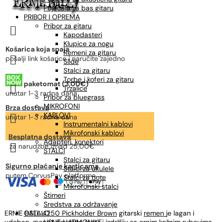
Pojačala za bas gitaru
PRIBOR I OPREMA
Pribor za gitaru

Kapodasteri
Klupice za nogu
Košarica koja spaja
Remeni za gitaru

pošalji link košarice i naručite zajedno
Slide
Stalci za gitaru
Torbe i koferi za gitaru
paketomat (3,00€)

Trzalice
unutar 1-3 radna dana
Pribor za bluegrass
MIKROFONI
Brza dostava
KABLOVI

unutar 1-3 radna dana
Instrumentalni kablovi
Mikrofonski kablovi
Besplatna dostava
Adapteri, konektori

za narudžbe
iznad 25,00€
STALCI
Stalci za gitaru
Sigurno plaćanje karticama
Stalci za ukulele
putem CorvusPay platforme
Stalci za note
Mikrofonski stalci
Štimeri
Sredstva za održavanje
ERNIE BALL
OSTALO
4250 Pickholder Brown
gitarski
remen
je lagan i