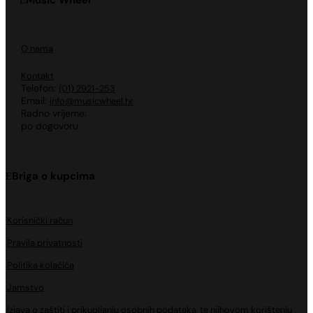
Music Wheel
O nama
Kontakt
Telefon:
(01) 2921-253
Email:
info@musicwheel.hr
Radno vrijeme:
po dogovoru
Briga o kupcima
Korisnički račun
Pravila privatnosti
Politika kolačića
Jamstvo
Izjava o zaštiti i prikupljanju osobnih podataka, te njihovom korištenju