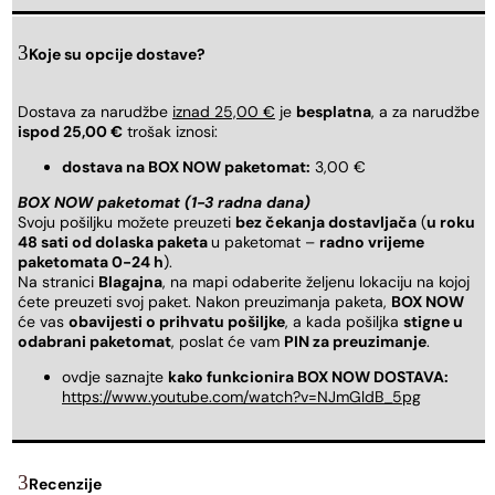
Koje su opcije dostave?
Dostava za narudžbe
iznad 25,00 €
je
besplatna
, a za narudžbe
ispod 25,00 €
trošak iznosi:
dostava na BOX NOW paketomat:
3,00 €
BOX NOW paketomat (1-3 radna dana)
Svoju pošiljku možete preuzeti
bez čekanja dostavljača
(
u roku
48 sati od dolaska paketa
u paketomat –
radno vrijeme
paketomata 0-24 h
).
Na stranici
Blagajna
, na mapi odaberite željenu lokaciju na kojoj
ćete preuzeti svoj paket. Nakon preuzimanja paketa,
BOX NOW
će vas
obavijesti o prihvatu pošiljke
, a kada pošiljka
stigne u
odabrani paketomat
, poslat će vam
PIN za preuzimanje
.
ovdje saznajte
kako funkcionira BOX NOW DOSTAVA:
https://www.youtube.com/watch?v=NJmGldB_5pg
Recenzije