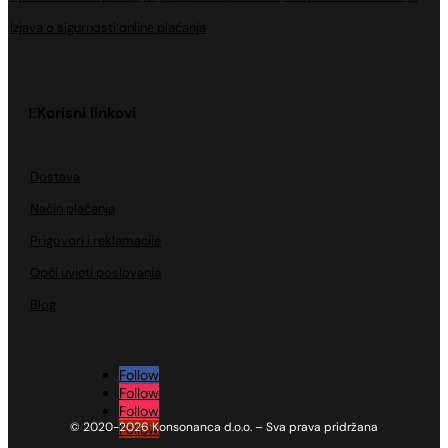
Izjava o sigurnosti online plaćanja
Korisni linkovi
Dostava
Način plaćanja
Prigovori i reklamacije
Opći uvjeti poslovanja
Blog
Follow
Follow
Follow
© 2020-2026 Konsonanca d.o.o. – Sva prava pridržana
Follow