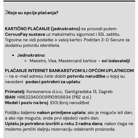
Koje su opcije plaćanja?
KARTIČNO PLAĆANJE (jednokratno)
se provodi putem
CorvusPay sustava
uz maksimalnu sigurnost i SSL zaštitu.
Trgovina ne vidi podatke o vašoj kartici. Podržan 3-D Secure za
dodatnu potvrdu identiteta.
Jednokratno
:
Maestro, Visa, Mastercard kartice –
svi izdavatelji
PLAĆANJE INTERNET BANKARSTVOM ILI OPĆOM UPLATNICOM
– na e-mail adresu ćete dobiti
potvrdu narudžbe
u kojoj su
navedeni
podaci potrebni za uplatu
:
Primatelj:
Konsonanca d.o.o., Garićgradska 13, Zagreb
IBAN
: HR6223400091110958834 (PBZ d.d.)
Model i poziv na broj
: |00| |broj narudžbe|
Pošiljku šaljemo
nakon primljene uplate
; ako je moguće isti dan,
a ako nije moguće, onda prvi sljedeći radni dan.
Uplatu je potrebno izvršiti u roku 2 radna dana
, nakon čega ne
možemo jamčiti daljnju rezervaciju odabranih proizvoda.