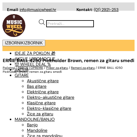
Email
:
info@musicwheel.hr
Kontakt
:
(01) 2921-253
Products
search
IZBORNIK
IZBORNIK
IDEJE ZA POKLON 🎁
AKCIJE I PROMOCIJE
ERNIE BALL 4250 Pickholder Brown, remen za gitaru smeđi
🤠 WHEEL DEAL %
Početna
/
PRIBOR I OPREMA
/
Pribor za gitaru
/
Remeni za gitaru
/ ERNIE BALL 4250
AKCIJA
Pickholder Brown, remen za gitaru smeđi
GITARE
Akustične gitare
Bas gitare
Električne gitare
Elektro-akustične gitare
Klasične gitare
Elektro-klasične gitare
Žice za gitaru
MANDOLINE/BANJO
Banjo
Mandoline
Žice za mandolinu