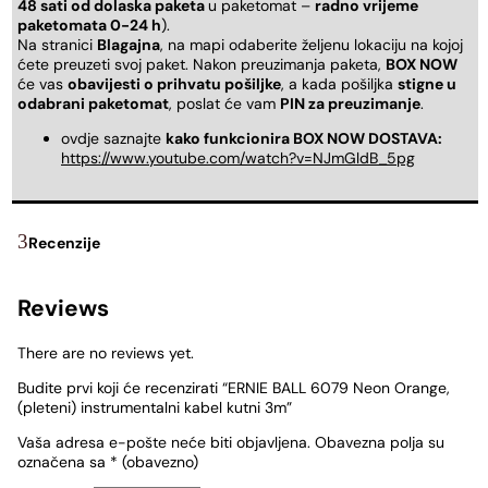
48 sati od dolaska paketa
u paketomat –
radno vrijeme
paketomata 0-24 h
).
Na stranici
Blagajna
, na mapi odaberite željenu lokaciju na kojoj
ćete preuzeti svoj paket. Nakon preuzimanja paketa,
BOX NOW
će vas
obavijesti o prihvatu pošiljke
, a kada pošiljka
stigne u
odabrani paketomat
, poslat će vam
PIN za preuzimanje
.
ovdje saznajte
kako funkcionira BOX NOW DOSTAVA:
https://www.youtube.com/watch?v=NJmGldB_5pg
Recenzije
Reviews
There are no reviews yet.
Budite prvi koji će recenzirati “ERNIE BALL 6079 Neon Orange,
(pleteni) instrumentalni kabel kutni 3m”
Vaša adresa e-pošte neće biti objavljena.
Obavezna polja su
označena sa
* (obavezno)