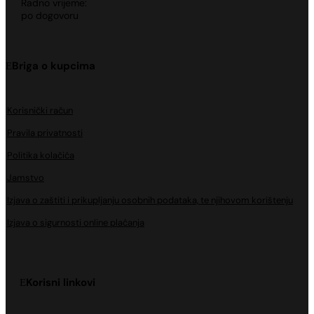
Radno vrijeme:
po dogovoru
Briga o kupcima
Korisnički račun
Pravila privatnosti
Politika kolačića
Jamstvo
Izjava o zaštiti i prikupljanju osobnih podataka, te njihovom korištenju
Izjava o sigurnosti online plaćanja
Korisni linkovi