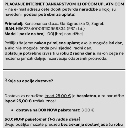
PLAĆANJE INTERNET BANKARSTVOM ILI OPĆOM UPLATNICOM
– na e-mail adresu ćete dobiti
potvrdu narudžbe
u kojoj su
navedeni
podaci potrebni za uplatu
:
Primatelj:
Konsonanca d.o.o., Garićgradska 13, Zagreb
IBAN
: HR6223400091110958834 (PBZ d.d.)
Model i poziv na broj
: |00| |broj narudžbe|
Pošiljku šaljemo
nakon primljene uplate
; ako je moguće isti dan,
a ako nije moguće, onda prvi sljedeći radni dan.
Uplatu je potrebno izvršiti u roku 2 radna dana
, nakon čega ne
možemo jamčiti daljnju rezervaciju odabranih proizvoda.
Koje su opcije dostave?
Dostava za narudžbe
iznad 25,00 €
je
besplatna
, a za narudžbe
ispod 25,00 €
trošak iznosi:
dostava na BOX NOW paketomat:
3,00 €
BOX NOW paketomat (1-3 radna dana)
Svoju pošiljku možete preuzeti
bez čekanja dostavljača
(
u roku