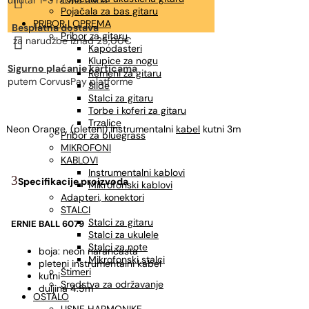

unutar 1-3 radna dana
Pojačala za bas gitaru
PRIBOR I OPREMA
Besplatna dostava
Pribor za gitaru

za narudžbe
iznad 25,00€
Kapodasteri
Klupice za nogu
Sigurno plaćanje karticama
Remeni za gitaru
putem CorvusPay platforme
Slide
Stalci za gitaru
Torbe i koferi za gitaru
Trzalice
Neon Orange, (pleteni) instrumentalni
kabel
kutni 3m
Pribor za bluegrass
MIKROFONI
KABLOVI
Instrumentalni kablovi
Specifikacije proizvoda
Mikrofonski kablovi
Adapteri, konektori
STALCI
Stalci za gitaru
ERNIE BALL 6079
Stalci za ukulele
Stalci za note
boja: neon narančasta
Mikrofonski stalci
pleteni instrumentalni kabel
Štimeri
kutni
Sredstva za održavanje
duljina 4.5m
OSTALO