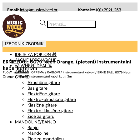
Email
:
info@musicwheel.hr
Kontakt
:
(01) 2921-253
Products
search
IZBORNIK
IZBORNIK
IDEJE ZA POKLON 🎁
AKCIJE I PROMOCIJE
ERNIE BALL 6079 Neon Orange, (pleteni) instrumentalni
🤠 WHEEL DEAL %
kabel kutni 3m
AKCIJA
Početna
/
PRIBOR I OPREMA
/
KABLOVI
/
Instrumentalni kablovi
/ ERNIE BALL 6079 Neon
GITARE
Orange, (pleteni) instrumentalni kabel kutni 3m
Akustične gitare
Bas gitare
Električne gitare
Elektro-akustične gitare
Klasične gitare
Elektro-klasične gitare
Žice za gitaru
MANDOLINE/BANJO
Banjo
Mandoline
Žice za mandolinu