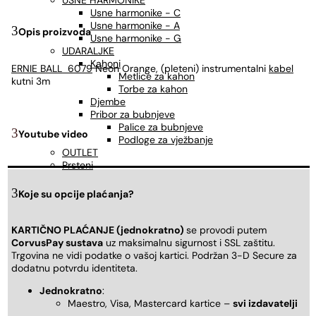
USNE HARMONIKE
Usne harmonike - C
Usne harmonike - A
Opis proizvoda
Usne harmonike - G
UDARALJKE
Kahoni
ERNIE BALL 6079
Neon Orange, (pleteni) instrumentalni
kabel
Metlice za kahon
kutni 3m
Torbe za kahon
Djembe
Pribor za bubnjeve
Palice za bubnjeve
Youtube video
Podloge za vježbanje
OUTLET
Prsteni
Koje su opcije plaćanja?
KARTIČNO PLAĆANJE (jednokratno)
se provodi putem
CorvusPay sustava
uz maksimalnu sigurnost i SSL zaštitu.
Trgovina ne vidi podatke o vašoj kartici. Podržan 3-D Secure za
dodatnu potvrdu identiteta.
Jednokratno
:
Maestro, Visa, Mastercard kartice –
svi izdavatelji