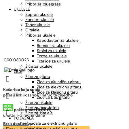
Pribor za bluegrass
UKULELE
Sopran ukulele
Koncert ukulele
Tenor ukulele
Gitalele
Pribor za ukulele
Kapodasteri za ukulele
Remeni za ukulele
Stalci za ukulele
Torbe za ukulele
0601030026
Trzalice za ukulele
Žice za ukulele
ŽICE
Žice za gitaru

Žice za akustičnu gitaru
Žice za električnu gitaru
Košarica koja spaja
Žice za klasičnu gitaru

pošalji link košarice i naručite zajedno
Žice za bas gitaru
Žice za ukulele
Žice za mandolinu
paketomat (3,00€)

Žice za gitalele
unutar 1-3 radna dana
POJAČALA
Pojačala za električnu gitaru
Brza dostava
Pojačala za akustičnu gitaru