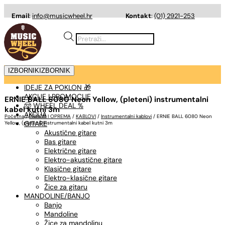
Email
:
info@musicwheel.hr
Kontakt
:
(01) 2921-253
Products
search
IZBORNIK
IZBORNIK
IDEJE ZA POKLON 🎁
AKCIJE I PROMOCIJE
ERNIE BALL 6080 Neon Yellow, (pleteni) instrumentalni
🤠 WHEEL DEAL %
kabel kutni 3m
AKCIJA
Početna
/
PRIBOR I OPREMA
/
KABLOVI
/
Instrumentalni kablovi
/ ERNIE BALL 6080 Neon
GITARE
Yellow, (pleteni) instrumentalni kabel kutni 3m
Akustične gitare
Bas gitare
Električne gitare
Elektro-akustične gitare
Klasične gitare
Elektro-klasične gitare
Žice za gitaru
MANDOLINE/BANJO
Banjo
Mandoline
Žice za mandolinu