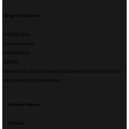
Briga o kupcima
Korisnički račun
Pravila privatnosti
Politika kolačića
Jamstvo
Izjava o zaštiti i prikupljanju osobnih podataka, te njihovom korištenju
Izjava o sigurnosti online plaćanja
Korisni linkovi
Dostava