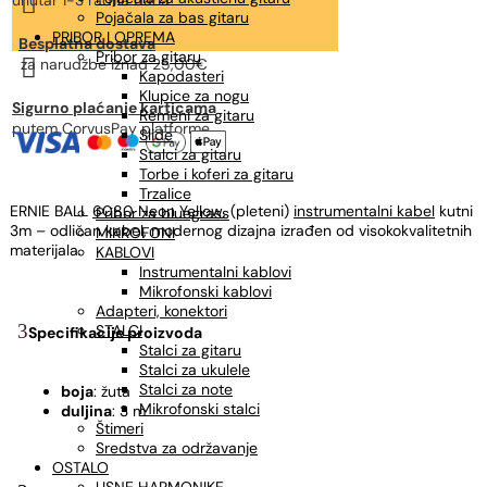

unutar 1-3 radna dana
Pojačala za bas gitaru
PRIBOR I OPREMA
Besplatna dostava
Pribor za gitaru

za narudžbe
iznad 25,00€
Kapodasteri
Klupice za nogu
Sigurno plaćanje karticama
Remeni za gitaru
putem CorvusPay platforme
Slide
Stalci za gitaru
Torbe i koferi za gitaru
Trzalice
ERNIE BALL
6080 Neon Yellow
, (pleteni)
instrumentalni kabel
kutni
Pribor za bluegrass
3m – odličan kabel, modernog dizajna izrađen od visokokvalitetnih
MIKROFONI
materijala.
KABLOVI
Instrumentalni kablovi
Mikrofonski kablovi
Adapteri, konektori
STALCI
Specifikacije proizvoda
Stalci za gitaru
Stalci za ukulele
Stalci za note
boja
: žuta
Mikrofonski stalci
duljina
: 3 m
Štimeri
Sredstva za održavanje
OSTALO