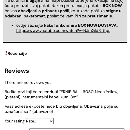
Na stranici
Blagajna
, na mapi odaberite željenu lokaciju na kojoj
ćete preuzeti svoj paket. Nakon preuzimanja paketa,
BOX NOW
će vas
obavijesti o prihvatu pošiljke
, a kada pošiljka
stigne u
odabrani paketomat
, poslat će vam
PIN za preuzimanje
.
ovdje saznajte
kako funkcionira BOX NOW DOSTAVA:
https://www.youtube.com/watch?v=NJmGldB_5pg
Recenzije
Reviews
There are no reviews yet.
Budite prvi koji će recenzirati “ERNIE BALL 6080 Neon Yellow,
(pleteni) instrumentalni kabel kutni 3m”
Vaša adresa e-pošte neće biti objavljena.
Obavezna polja su
označena sa
* (obavezno)
Your rating