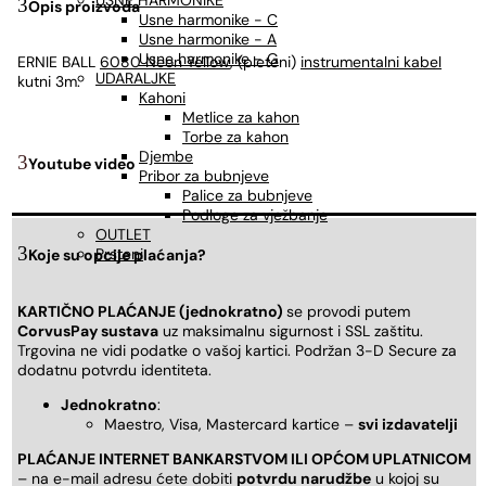
USNE HARMONIKE
Opis proizvoda
Usne harmonike - C
Usne harmonike - A
Usne harmonike - G
ERNIE BALL
6080 Neon Yellow
, (pleteni)
instrumentalni kabel
UDARALJKE
kutni 3m.
Kahoni
Metlice za kahon
Torbe za kahon
Djembe
Youtube video
Pribor za bubnjeve
Palice za bubnjeve
Podloge za vježbanje
OUTLET
Prsteni
Koje su opcije plaćanja?
KARTIČNO PLAĆANJE (jednokratno)
se provodi putem
CorvusPay sustava
uz maksimalnu sigurnost i SSL zaštitu.
Trgovina ne vidi podatke o vašoj kartici. Podržan 3-D Secure za
dodatnu potvrdu identiteta.
Jednokratno
:
Maestro, Visa, Mastercard kartice –
svi izdavatelji
PLAĆANJE INTERNET BANKARSTVOM ILI OPĆOM UPLATNICOM
– na e-mail adresu ćete dobiti
potvrdu narudžbe
u kojoj su