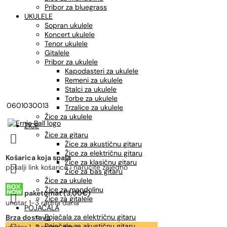
Pribor za bluegrass
UKULELE
Sopran ukulele
Koncert ukulele
Tenor ukulele
Gitalele
Pribor za ukulele
Kapodasteri za ukulele
Remeni za ukulele
Stalci za ukulele
Torbe za ukulele
0601030013
Trzalice za ukulele
Žice za ukulele
ŽICE
Žice za gitaru

Žice za akustičnu gitaru
Žice za električnu gitaru
Košarica koja spaja
Žice za klasičnu gitaru

pošalji link košarice i naručite zajedno
Žice za bas gitaru
Žice za ukulele
Žice za mandolinu
paketomat (3,00€)

Žice za gitalele
unutar 1-3 radna dana
POJAČALA
Pojačala za električnu gitaru
Brza dostava
Pojačala za akustičnu gitaru