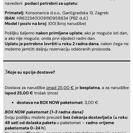
navedeni
podaci potrebni za uplatu
:
Primatelj:
Konsonanca d.o.o., Garićgradska 13, Zagreb
IBAN
: HR6223400091110958834 (PBZ d.d.)
Model i poziv na broj
: |00| |broj narudžbe|
Pošiljku šaljemo
nakon primljene uplate
; ako je moguće isti dan,
a ako nije moguće, onda prvi sljedeći radni dan.
Uplatu je potrebno izvršiti u roku 2 radna dana
, nakon čega ne
možemo jamčiti daljnju rezervaciju odabranih proizvoda.
Koje su opcije dostave?
Dostava za narudžbe
iznad 25,00 €
je
besplatna
, a za narudžbe
ispod 25,00 €
trošak iznosi:
dostava na BOX NOW paketomat:
3,00 €
BOX NOW paketomat (1-3 radna dana)
Svoju pošiljku možete preuzeti
bez čekanja dostavljača
(
u roku
48 sati od dolaska paketa
u paketomat –
radno vrijeme
paketomata 0-24 h
).