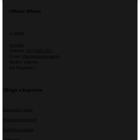
Music Wheel
O nama
Kontakt
Telefon:
(01) 2921-253
Email:
info@musicwheel.hr
Radno vrijeme:
po dogovoru
Briga o kupcima
Korisnički račun
Pravila privatnosti
Politika kolačića
Jamstvo