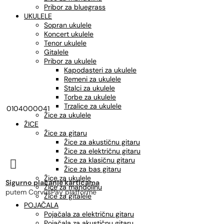
Pribor za bluegrass
UKULELE
Sopran ukulele
Koncert ukulele
Tenor ukulele
Gitalele
Pribor za ukulele
Kapodasteri za ukulele
Remeni za ukulele
Stalci za ukulele
Torbe za ukulele
Trzalice za ukulele
0104000041
Žice za ukulele
ŽICE
Žice za gitaru
Žice za akustičnu gitaru
Žice za električnu gitaru
Žice za klasičnu gitaru

Žice za bas gitaru
Žice za ukulele
Sigurno plaćanje karticama
Žice za mandolinu
putem CorvusPay platforme
Žice za gitalele
POJAČALA
Pojačala za električnu gitaru
Pojačala za akustičnu gitaru