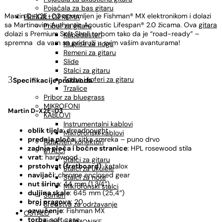
Pojačala za bas gitaru
Martin
D-X2E-03
opremljen je Fishman® MX elektronikom i dolazi
PRIBOR I OPREMA
sa Martinovim Authentic Acoustic Lifespan® 2.0 žicama. Ova
gitara
Pribor za gitaru
dolazi s Premium Soft Shell torbom tako da je “road-ready” –
Kapodasteri
spremna da vam se pridruži u svim vašim avanturama!
Klupice za nogu
Remeni za gitaru
Slide
Stalci za gitaru
Torbe i koferi za gitaru
Specifikacije proizvoda
Trzalice
Pribor za bluegrass
MIKROFONI
Martin D-X2E-03
KABLOVI
Instrumentalni kablovi
oblik tijela
: dreadnought
Mikrofonski kablovi
prednja ploča
: sitka smreka – puno drvo
Adapteri, konektori
zadnja ploča i bočne stranice
: HPL rosewood stila
STALCI
vrat
: hardwood
Stalci za gitaru
prstohvat (fretboard)
: katalox
Stalci za ukulele
navijači
: chrome enclosed gear
Stalci za note
nut širina
: 44 mm (1 3/4″)
Mikrofonski stalci
duljina skale
: 645 mm (25,4″)
Štimeri
broj pragova
: 20
Sredstva za održavanje
ozvučenje
: Fishman MX
OSTALO
torba
: soft case