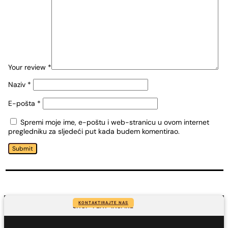
Your review
*
Naziv
*
E-pošta
*
Spremi moje ime, e-poštu i web-stranicu u ovom internet
pregledniku za sljedeći put kada budem komentirao.
Submit
KONTAKTIRAJTE NAS
SHOP-PLAY-INSPIRE