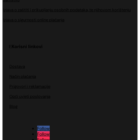
Izjava o zaštiti i prikupljanju osobnih podataka, te njihovom korištenju
Izjava o sigurnosti online plaćanja
Korisni linkovi
Dostava
Način plaćanja
Prigovori i reklamacije
Opći uvjeti poslovanja
Blog
Follow
Follow
Follow