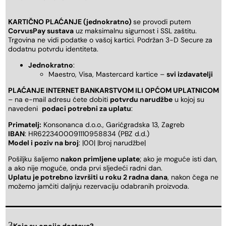
KARTIČNO PLAĆANJE (jednokratno)
se provodi putem
CorvusPay sustava
uz maksimalnu sigurnost i SSL zaštitu.
Trgovina ne vidi podatke o vašoj kartici. Podržan 3-D Secure za
dodatnu potvrdu identiteta.
Jednokratno
:
Maestro, Visa, Mastercard kartice –
svi izdavatelji
PLAĆANJE INTERNET BANKARSTVOM ILI OPĆOM UPLATNICOM
– na e-mail adresu ćete dobiti
potvrdu narudžbe
u kojoj su
navedeni
podaci potrebni za uplatu
:
Primatelj:
Konsonanca d.o.o., Garićgradska 13, Zagreb
IBAN
: HR6223400091110958834 (PBZ d.d.)
Model i poziv na broj
: |00| |broj narudžbe|
Pošiljku šaljemo
nakon primljene uplate
; ako je moguće isti dan,
a ako nije moguće, onda prvi sljedeći radni dan.
Uplatu je potrebno izvršiti u roku 2 radna dana
, nakon čega ne
možemo jamčiti daljnju rezervaciju odabranih proizvoda.
Koje su opcije dostave?