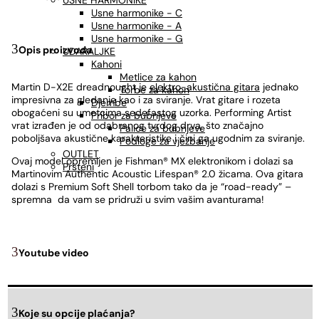
USNE HARMONIKE
Usne harmonike - C
Usne harmonike - A
Usne harmonike - G
Opis proizvoda
UDARALJKE
Kahoni
Metlice za kahon
Martin D-X2E dreadnought je
elektro-akustična gitara
jednako
Torbe za kahon
impresivna za gledanje kao i za sviranje. Vrat gitare i rozeta
Djembe
obogaćeni su umetcima sedefastog uzorka. Performing Artist
Pribor za bubnjeve
vrat izrađen je od odabranog tvrdog drva, što značajno
Palice za bubnjeve
poboljšava akustične karakteristike i čini ga ugodnim za sviranje.
Podloge za vježbanje
OUTLET
Ovaj model opremljen je Fishman® MX elektronikom i dolazi sa
Prsteni
Martinovim Authentic Acoustic Lifespan® 2.0 žicama. Ova gitara
dolazi s Premium Soft Shell torbom tako da je “road-ready” –
spremna da vam se pridruži u svim vašim avanturama!
Youtube video
Koje su opcije plaćanja?