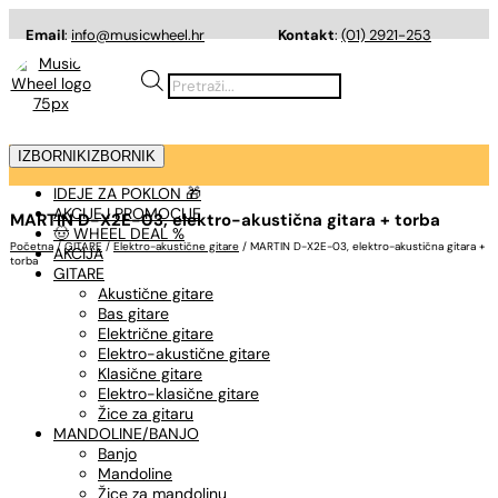
Email
:
info@musicwheel.hr
Kontakt
:
(01) 2921-253
Products
search
IZBORNIK
IZBORNIK
IDEJE ZA POKLON 🎁
AKCIJE I PROMOCIJE
MARTIN D-X2E-03, elektro-akustična gitara + torba
🤠 WHEEL DEAL %
Početna
/
GITARE
/
Elektro-akustične gitare
/ MARTIN D-X2E-03, elektro-akustična gitara +
AKCIJA
torba
GITARE
Akustične gitare
Bas gitare
Električne gitare
Elektro-akustične gitare
Klasične gitare
Elektro-klasične gitare
Žice za gitaru
MANDOLINE/BANJO
Banjo
Mandoline
Žice za mandolinu