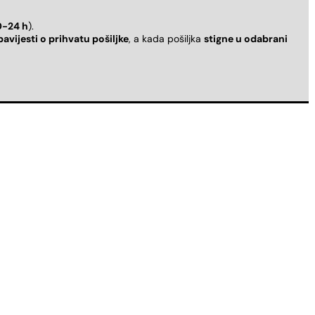
0-24 h
).
bavijesti o prihvatu pošiljke
, a kada pošiljka
stigne u odabrani