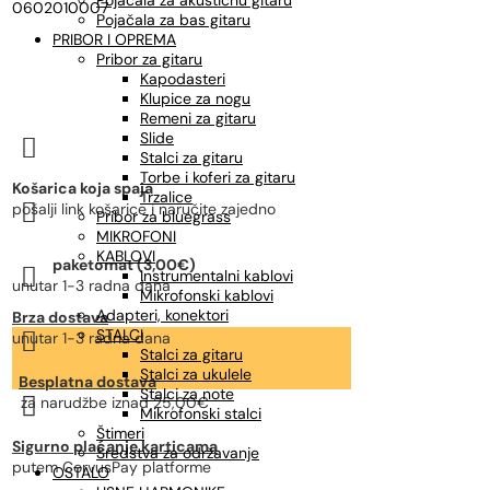
Pojačala za akustičnu gitaru
0602010007
Pojačala za bas gitaru
PRIBOR I OPREMA
Pribor za gitaru
Kapodasteri
Klupice za nogu
Remeni za gitaru
Slide

Stalci za gitaru
Torbe i koferi za gitaru
Košarica koja spaja
Trzalice

pošalji link košarice i naručite zajedno
Pribor za bluegrass
MIKROFONI
KABLOVI
paketomat (3,00€)

Instrumentalni kablovi
unutar 1-3 radna dana
Mikrofonski kablovi
Adapteri, konektori
Brza dostava
STALCI

unutar 1-3 radna dana
Stalci za gitaru
Stalci za ukulele
Besplatna dostava
Stalci za note

za narudžbe
iznad 25,00€
Mikrofonski stalci
Štimeri
Sigurno plaćanje karticama
Sredstva za održavanje
putem CorvusPay platforme
OSTALO