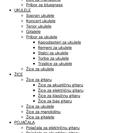
Pribor za bluegrass
UKULELE
Sopran ukulele
Koncert ukulele
Tenor ukulele
Gitalele
Pribor za ukulele
Kapodasteri za ukulele
Remeni za ukulele
Stalci za ukulele
Torbe za ukulele
Trzalice za ukulele
Žice za ukulele
ŽICE
Žice za gitaru
Žice za akustičnu gitaru
Žice za električnu gitaru
Žice za klasičnu gitaru
Žice za bas gitaru
Žice za ukulele
Žice za mandolinu
Žice za gitalele
POJAČALA
Pojačala za električnu gitaru