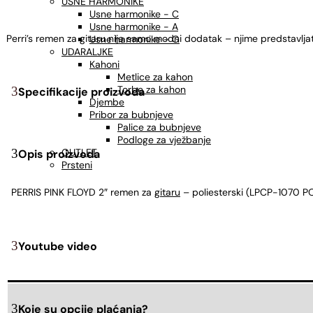
USNE HARMONIKE
Usne harmonike - C
Usne harmonike - A
Perri’s remen za gitaru nije samo modni dodatak – njime predstavljate
Usne harmonike - G
UDARALJKE
Kahoni
Metlice za kahon
Torbe za kahon
Specifikacije proizvoda
Djembe
Pribor za bubnjeve
Palice za bubnjeve
Podloge za vježbanje
OUTLET
Opis proizvoda
Prsteni
PERRIS PINK FLOYD 2″ remen za
gitaru
– poliesterski (LPCP-1070 P
Youtube video
Koje su opcije plaćanja?