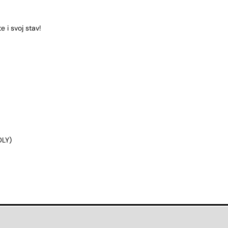
 i svoj stav!
OLY)