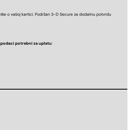
atke o vašoj kartici. Podržan 3-D Secure za dodatnu potvrdu
i
podaci potrebni za uplatu
: