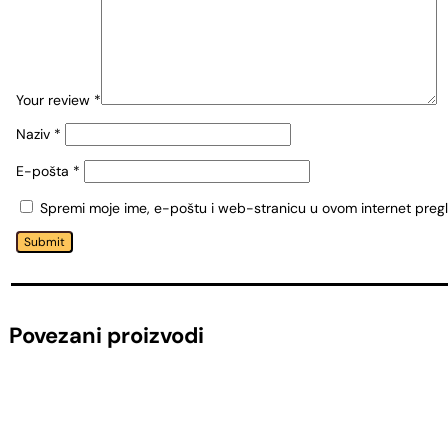
Your review
*
Naziv
*
E-pošta
*
Spremi moje ime, e-poštu i web-stranicu u ovom internet preg
Submit
Povezani proizvodi