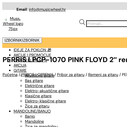
Email
:
info@musicwheel.hr
Products
search
IZBORNIK
IZBORNIK
IDEJE ZA POKLON 🎁
AKCIJE I PROMOCIJE
PERRIS LPCP-1070 PINK FLOYD 2″ re
🤠 WHEEL DEAL %
AKCIJA
GITARE
Početna
/
PRIBOR I OPREMA
/
Pribor za gitaru
/
Remeni za gitaru
/ PE
Akustične gitare
Bas gitare
Električne gitare
Elektro-akustične gitare
Klasične gitare
Elektro-klasične gitare
Žice za gitaru
MANDOLINE/BANJO
Banjo
Mandoline
Žice za mandolinu