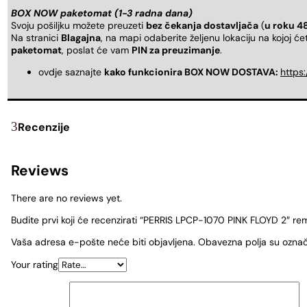
BOX NOW paketomat (1-3 radna dana)
Svoju pošiljku možete preuzeti
bez čekanja dostavljača
(
u roku 4
Na stranici
Blagajna
, na mapi odaberite željenu lokaciju na kojoj ć
paketomat
, poslat će vam
PIN za preuzimanje
.
ovdje saznajte
kako funkcionira BOX NOW DOSTAVA:
https
Recenzije
Reviews
There are no reviews yet.
Budite prvi koji će recenzirati “PERRIS LPCP-1070 PINK FLOYD 2″ re
Vaša adresa e-pošte neće biti objavljena.
Obavezna polja su ozna
Your rating