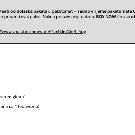
8 sati od dolaska paketa
u paketomat –
radno vrijeme paketomata 
ete preuzeti svoj paket. Nakon preuzimanja paketa,
BOX NOW
će vas
o
://www.youtube.com/watch?v=NJmGldB_5pg
men za gitaru”
čena sa
* (obavezno)