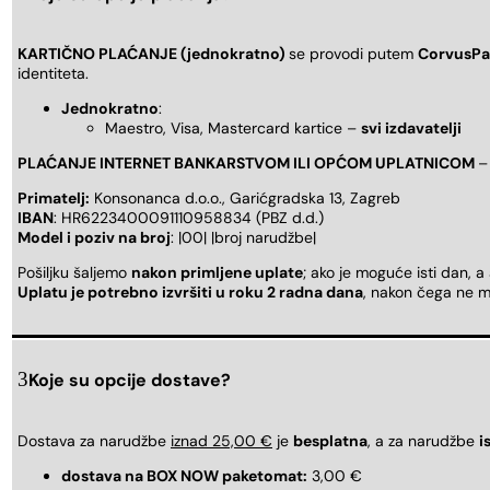
KARTIČNO PLAĆANJE (jednokratno)
se provodi putem
CorvusPa
identiteta.
Jednokratno
:
Maestro, Visa, Mastercard kartice –
svi izdavatelji
PLAĆANJE INTERNET BANKARSTVOM ILI OPĆOM UPLATNICOM
–
Primatelj:
Konsonanca d.o.o., Garićgradska 13, Zagreb
IBAN
: HR6223400091110958834 (PBZ d.d.)
Model i poziv na broj
: |00| |broj narudžbe|
Pošiljku šaljemo
nakon primljene uplate
; ako je moguće isti dan, a
Uplatu je potrebno izvršiti u roku 2 radna dana
, nakon čega ne m
Koje su opcije dostave?
Dostava za narudžbe
iznad 25,00 €
je
besplatna
, a za narudžbe
i
dostava na BOX NOW paketomat:
3,00 €