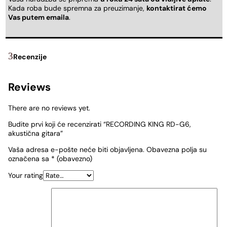
Kada roba bude spremna za preuzimanje,
kontaktirat ćemo
Vas putem emaila
.
Recenzije
Reviews
There are no reviews yet.
Budite prvi koji će recenzirati “RECORDING KING RD-G6,
akustična gitara”
Vaša adresa e-pošte neće biti objavljena.
Obavezna polja su
označena sa
* (obavezno)
Your rating