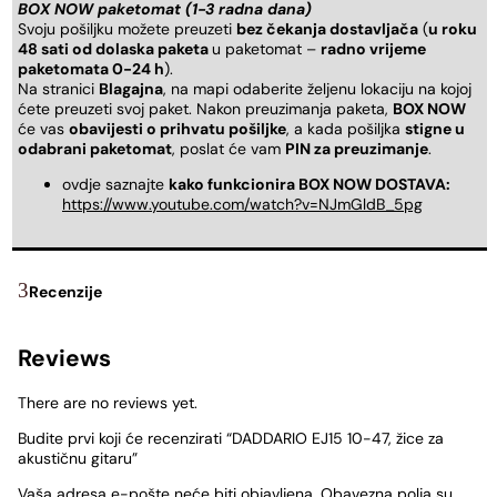
BOX NOW paketomat (1-3 radna dana)
Svoju pošiljku možete preuzeti
bez čekanja dostavljača
(
u roku
48 sati od dolaska paketa
u paketomat –
radno vrijeme
paketomata 0-24 h
).
Na stranici
Blagajna
, na mapi odaberite željenu lokaciju na kojoj
ćete preuzeti svoj paket. Nakon preuzimanja paketa,
BOX NOW
će vas
obavijesti o prihvatu pošiljke
, a kada pošiljka
stigne u
odabrani paketomat
, poslat će vam
PIN za preuzimanje
.
ovdje saznajte
kako funkcionira BOX NOW DOSTAVA:
https://www.youtube.com/watch?v=NJmGldB_5pg
Recenzije
Reviews
There are no reviews yet.
Budite prvi koji će recenzirati “DADDARIO EJ15 10-47, žice za
akustičnu gitaru”
Vaša adresa e-pošte neće biti objavljena.
Obavezna polja su