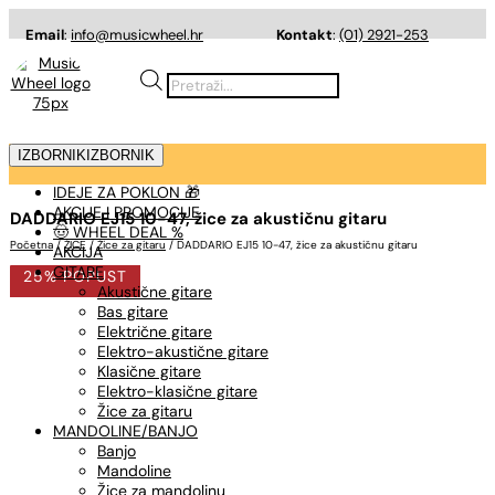
Email
:
info@musicwheel.hr
Kontakt
:
(01) 2921-253
Products
search
IZBORNIK
IZBORNIK
IDEJE ZA POKLON 🎁
AKCIJE I PROMOCIJE
DADDARIO EJ15 10-47, žice za akustičnu gitaru
🤠 WHEEL DEAL %
Početna
/
ŽICE
/
Žice za gitaru
/ DADDARIO EJ15 10-47, žice za akustičnu gitaru
AKCIJA
GITARE
25% POPUST
Akustične gitare
Bas gitare
Električne gitare
Elektro-akustične gitare
Klasične gitare
Elektro-klasične gitare
Žice za gitaru
MANDOLINE/BANJO
Banjo
Mandoline
Žice za mandolinu