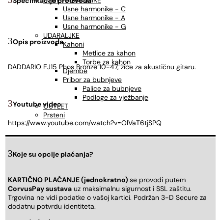
USNE HARMONIKE
Specifikacije proizvoda
Usne harmonike - C
Usne harmonike - A
Usne harmonike - G
UDARALJKE
Opis proizvoda
Kahoni
Metlice za kahon
Torbe za kahon
DADDARIO EJ15 Phos Bronze 10-47, žice za akustičnu gitaru.
Djembe
Pribor za bubnjeve
Palice za bubnjeve
Podloge za vježbanje
Youtube video
OUTLET
Prsteni
https://www.youtube.com/watch?v=OlVaT6tjSPQ
Koje su opcije plaćanja?
KARTIČNO PLAĆANJE (jednokratno)
se provodi putem
CorvusPay sustava
uz maksimalnu sigurnost i SSL zaštitu.
Trgovina ne vidi podatke o vašoj kartici. Podržan 3-D Secure za
dodatnu potvrdu identiteta.