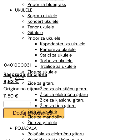
Pribor za bluegrass
UKULELE
Sopran ukulele
Koncert ukulele
Tenor ukulele
Gitalele
Pribor za ukulele
Kapodasteri za ukulele
Remeni za ukulele
Stalci za ukulele
Torbe za ukulele
0401000031
Trzalice za ukulele
Žice za ukulele
Izvorna
Trenutna
ŽICE
cijena
cijena
8,63
€
Žice za gitaru
bila
je:
Žice za akustičnu gitaru
Žice za električnu gitaru
11,50
€
je:
8,63 €.
Žice za klasičnu gitaru
DADDARIO
11,50 €.
Žice za bas gitaru
EJ15
Žice za ukulele
Dodaj u košaricu
10-
Žice za mandolinu
47,
Žice za gitalele
žice
POJAČALA
za
Pojačala za električnu gitaru
akustičnu
Pojačala za akustičnu gitaru