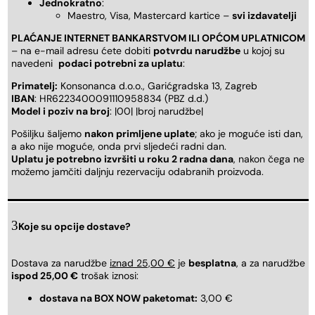
Jednokratno
:
Maestro, Visa, Mastercard kartice –
svi izdavatelji
PLAĆANJE INTERNET BANKARSTVOM ILI OPĆOM UPLATNICOM
– na e-mail adresu ćete dobiti
potvrdu narudžbe
u kojoj su
navedeni
podaci potrebni za uplatu
:
Primatelj:
Konsonanca d.o.o., Garićgradska 13, Zagreb
IBAN
: HR6223400091110958834 (PBZ d.d.)
Model i poziv na broj
: |00| |broj narudžbe|
Pošiljku šaljemo
nakon primljene uplate
; ako je moguće isti dan,
a ako nije moguće, onda prvi sljedeći radni dan.
Uplatu je potrebno izvršiti u roku 2 radna dana
, nakon čega ne
možemo jamčiti daljnju rezervaciju odabranih proizvoda.
Koje su opcije dostave?
Dostava za narudžbe
iznad 25,00 €
je
besplatna
, a za narudžbe
ispod 25,00 €
trošak iznosi:
dostava na BOX NOW paketomat:
3,00 €