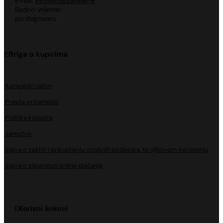
Email:
info@musicwheel.hr
Radno vrijeme:
po dogovoru
Briga o kupcima
Korisnički račun
Pravila privatnosti
Politika kolačića
Jamstvo
Izjava o zaštiti i prikupljanju osobnih podataka, te njihovom korištenju
Izjava o sigurnosti online plaćanja
Korisni linkovi