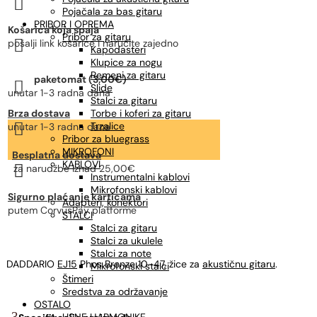

gitaru
Pojačala za bas gitaru
količina
PRIBOR I OPREMA
Košarica koja spaja
Pribor za gitaru

pošalji link košarice i naručite zajedno
Kapodasteri
Klupice za nogu
Remeni za gitaru
paketomat (3,00€)

Slide
unutar 1-3 radna dana
Stalci za gitaru
Brza dostava
Torbe i koferi za gitaru

Trzalice
unutar 1-3 radna dana
Pribor za bluegrass
MIKROFONI
Besplatna dostava
KABLOVI

za narudžbe
iznad 25,00€
Instrumentalni kablovi
Mikrofonski kablovi
Sigurno plaćanje karticama
Adapteri, konektori
putem CorvusPay platforme
STALCI
Stalci za gitaru
Stalci za ukulele
Stalci za note
DADDARIO
EJ15
Phos Bronze 10-47, žice za
akustičnu gitaru
.
Mikrofonski stalci
Štimeri
Sredstva za održavanje
OSTALO