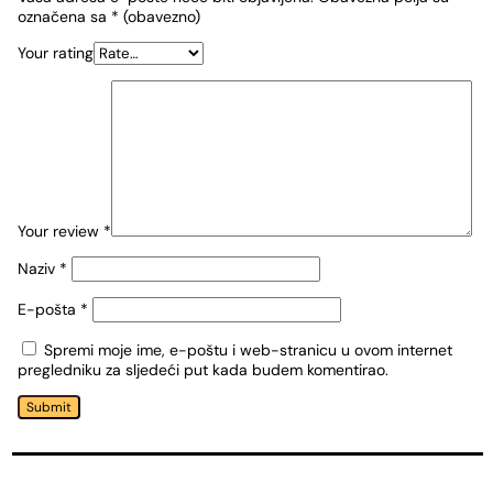
označena sa
* (obavezno)
Your rating
Your review
*
Naziv
*
E-pošta
*
Spremi moje ime, e-poštu i web-stranicu u ovom internet
pregledniku za sljedeći put kada budem komentirao.
Submit