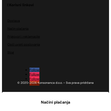
Korisni linkovi
Dostava
Način plaćanja
Prigovori i reklamacije
Opći uvjeti poslovanja
Blog
Follow
Follow
Follow
© 2020-2026 Konsonanca d.o.o. – Sva prava pridržana
Follow
Načini plaćanja