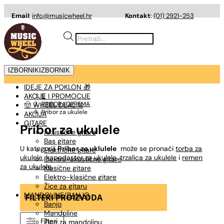
Email
:
info@musicwheel.hr
Kontakt
:
(01) 2921-253
Products
search
IZBORNIK
IZBORNIK
IDEJE ZA POKLON 🎁
AKCIJE I PROMOCIJE

PRIBOR I OPREMA
🤠 WHEEL DEAL %
Pribor za ukulele
AKCIJA
GITARE
Pribor za ukulele
Akustične gitare
Bas gitare
U kategoriji
Pribor za uklulele
može se pronaći
torba za
Električne gitare
ukulele
,
kapodaster za ukulele
,
trzalica za ukulele
i
remen
Elektro-akustične gitare
za ukulele
.
Klasične gitare
Elektro-klasične gitare
Žice za gitaru
MANDOLINE/BANJO
FILTERI PROIZVODA
Banjo
Mandoline
Filteri
Žice za mandolinu