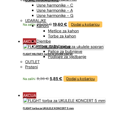
USNE HARMONIKE
Usne harmonike - C
Usne harmonike - A
Usne harmonike - G
UDARALJKE
Izvorna
Trenutna
28,00
€
19,60
€
Dodaj u košaricu
Na zalihi
Kahoni
cijena
cijena
Metlice za kahon
bila
je:
Torbe za kahon
je:
19,60 €.
Djembe
AKCIJA
28,00 €.
Pribor za bubnjeve
Palice za bubnjeve
FLIGHT MILITARY, torba za ukulele sopran
Podloge za vježbanje
OUTLET
Prsteni
Izvorna
Trenutna
8,36
€
5,85
€
Dodaj u košaricu
Na zalihi
cijena
cijena
bila
je:
je:
5,85 €.
AKCIJA
8,36 €.
FLIGHT torba za UKULELE KONCERT 5 mm