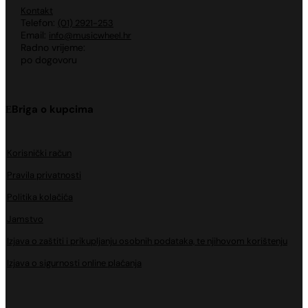
Kontakt
Telefon:
(01) 2921-253
Email:
info@musicwheel.hr
Radno vrijeme:
po dogovoru
Briga o kupcima
Korisnički račun
Pravila privatnosti
Politika kolačića
Jamstvo
Izjava o zaštiti i prikupljanju osobnih podataka, te njihovom korištenju
Izjava o sigurnosti online plaćanja