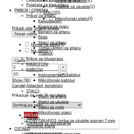
Torbe za ukulele
(
5
)
Pojačala za bas gitaru
Trzalice za ukulele
(
2
)
PRIBOR I OPREMA
STALCI
(
1
)
Pribor za gitaru
Mikrofonski stalci
(
1
)
Kapodasteri
Klupice za nogu
Prikaži više
Smanji prikaz
Remeni za gitaru
Stanje zalihe
Slide
Stalci za gitaru
Nema na zalihi
(
11
)
Torbe i koferi za gitaru
Na zalihi
(
5
)
Trzalice
Pribor za bluegrass
Cijena
MIKROFONI
×
KABLOVI
×
Instrumentalni kablovi
Show
(
16
)
Mikrofonski kablovi
Cancel
Adapteri, konektori
STALCI
Prikazuje se svih 16 rezultata
Stalci za gitaru
Stalci za ukulele
Stalci za note
Mikrofonski stalci
AKCIJA
Štimeri
Sredstva za održavanje
OSTALO
OSS GBU4103, torba za ukulele sopran 7 mm