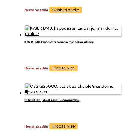
Ovaj
Odaberi opcije
Nema na zalihi
proizvod
ima
više
varijanti.
Opcije
se
KYSER BMU, kapodaster za banjo, mandolinu, ukulele
mogu
odabrati
na
stranici
Pročitaj više
Nema na zalihi
proizvoda
OSS GS5000, stalak za ukulele/mandolinu
Pročitaj više
Nema na zalihi