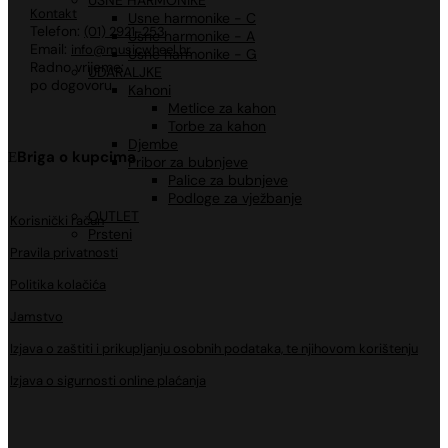
USNE HARMONIKE
Kontakt
Usne harmonike - C
Telefon:
(01) 2921-253
Usne harmonike - A
Email:
info@musicwheel.hr
Usne harmonike - G
Radno vrijeme:
UDARALJKE
po dogovoru
Kahoni
Metlice za kahon
Torbe za kahon
Djembe
Briga o kupcima
Pribor za bubnjeve
Palice za bubnjeve
Podloge za vježbanje
OUTLET
Korisnički račun
Prsteni
Pravila privatnosti
Politika kolačića
Jamstvo
Izjava o zaštiti i prikupljanju osobnih podataka, te njihovom korištenju
Izjava o sigurnosti online plaćanja