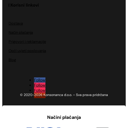
Korisni linkovi
Dostava
Način plaćanja
Prigovori i reklamacije
Opći uvjeti poslovanja
Blog
Follow
Follow
Follow
© 2020-2026 Konsonanca d.o.o. – Sva prava pridržana
Follow
Načini plaćanja