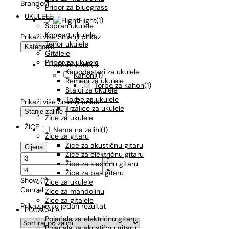
Brandovi
Pribor za bluegrass
UKULELE
Flight
(
1
)
Sopran ukulele
Koncert ukulele
Prikaži više
Smanji prikaz
Tenor ukulele
Kategorije
Gitalele
Pribor za ukulele
UDARALJKE
(
1
)
Kapodasteri za ukulele
Kahoni
(
1
)
Remeni za ukulele
Torbe za kahon
(
1
)
Stalci za ukulele
Torbe za ukulele
Prikaži više
Smanji prikaz
Trzalice za ukulele
Stanje zalihe
Žice za ukulele
ŽICE
Nema na zalihi
(
1
)
Žice za gitaru
Žice za akustičnu gitaru
Cijena
Žice za električnu gitaru
×
Žice za klasičnu gitaru
×
Žice za bas gitaru
Show
(
1
)
Žice za ukulele
Cancel
Žice za mandolinu
Žice za gitalele
Prikazuje se jedan rezultat
POJAČALA
Pojačala za električnu gitaru
Pojačala za akustičnu gitaru