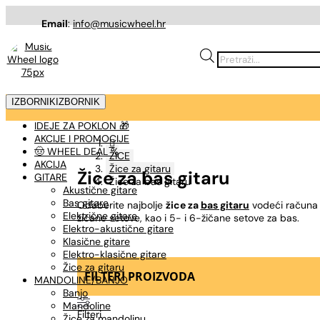
Email
:
info@musicwheel.hr
Products
search
IZBORNIK
IZBORNIK
IDEJE ZA POKLON 🎁
AKCIJE I PROMOCIJE

🤠 WHEEL DEAL %
ŽICE
AKCIJA
Žice za gitaru
Žice za bas gitaru
GITARE
Žice za bas gitaru
Akustične gitare
Bas gitare
Odaberite najbolje
žice za
bas gitaru
vodeći računa o
Električne gitare
žičane setove, kao i 5- i 6-žičane setove za bas.
Elektro-akustične gitare
Klasične gitare
Elektro-klasične gitare
Žice za gitaru
FILTERI PROIZVODA
MANDOLINE/BANJO
Banjo
Mandoline
Filteri
Žice za mandolinu