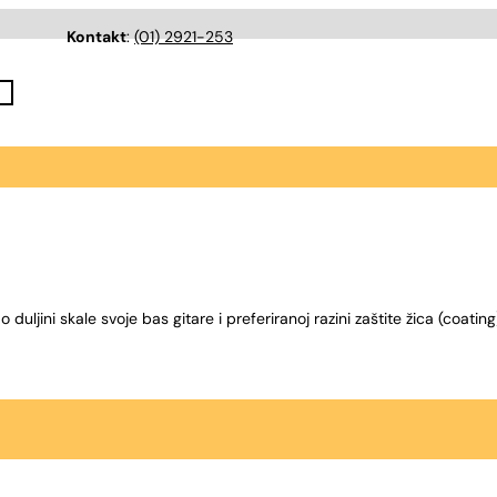
Kontakt
:
(01) 2921-253
 duljini skale svoje bas gitare i preferiranoj razini zaštite žica (coa