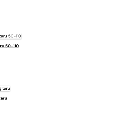
ru 50-110
taru