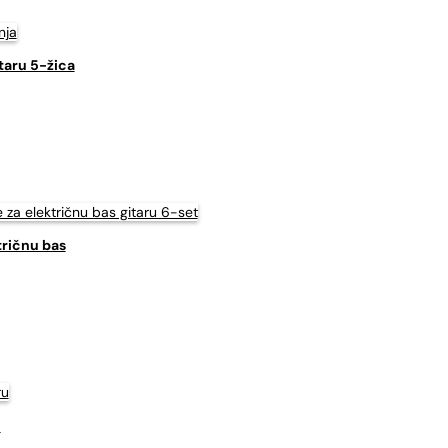
taru 5-žica
ričnu bas
u