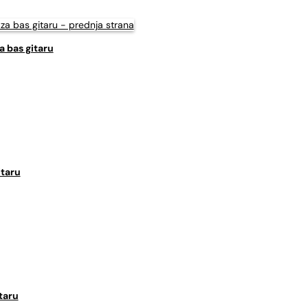
a bas gitaru
itaru
taru