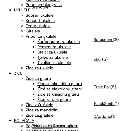
Pribor za bluegrass
Brandovi
UKULELE
Sopran ukulele
Koncert ukulele
Tenor ukulele
Gitalele
Pribor za ukulele
Rotosound
(
8
)
Kapodasteri za ukulele
Remeni za ukulele
Stalci za ukulele
Torbe za ukulele
Elixir
(
5
)
Trzalice za ukulele
Žice za ukulele
ŽICE
Žice za gitaru
Žice za akustičnu gitaru
Ernie Ball
(
5
)
Žice za električnu gitaru
Žice za klasičnu gitaru
Žice za bas gitaru
BlackSmith
(
1
)
Žice za ukulele
Žice za mandolinu
Žice za gitalele
DAddario
(
1
)
POJAČALA
Prikaži više
Smanji prikaz
Pojačala za električnu gitaru