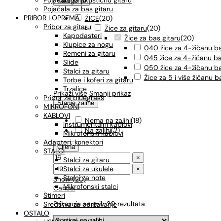
Pojačala za akustičnu gitaru
Kategorije
Pojačala za bas gitaru
PRIBOR I OPREMA
ŽICE
(
20
)
Pribor za gitaru
Žice za gitaru
(
20
)
Kapodasteri
Žice za bas gitaru
(
20
)
Klupice za nogu
040 žice za 4-žičanu ba
Remeni za gitaru
045 žice za 4-žičanu ba
Slide
050 žice za 4-žičanu ba
Stalci za gitaru
Žice za 5 i više žičanu b
Torbe i koferi za gitaru
Trzalice
Prikaži više
Smanji prikaz
Pribor za bluegrass
Stanje zalihe
MIKROFONI
KABLOVI
Nema na zalihi
(
18
)
Instrumentalni kablovi
Na zalihi
(
2
)
Mikrofonski kablovi
Adapteri, konektori
Cijena
STALCI
×
Stalci za gitaru
Stalci za ukulele
×
Stalci za note
Show
(
20
)
Mikrofonski stalci
Cancel
Štimeri
Prikazuje se svih 20 rezultata
Sredstva za održavanje
OSTALO