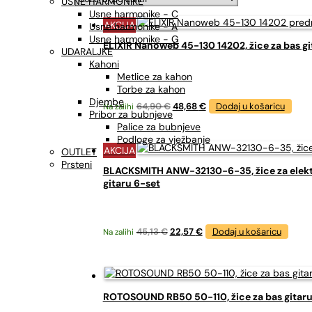
USNE HARMONIKE
Usne harmonike - C
AKCIJA
Usne harmonike - A
Usne harmonike - G
ELIXIR Nanoweb 45-130 14202, žice za bas gi
UDARALJKE
Kahoni
Metlice za kahon
Torbe za kahon
Djembe
Izvorna
Trenutna
64,90
€
48,68
€
Dodaj u košaricu
Na zalihi
Pribor za bubnjeve
cijena
cijena
Palice za bubnjeve
bila
je:
Podloge za vježbanje
je:
48,68 €.
AKCIJA
OUTLET
64,90 €.
Prsteni
BLACKSMITH ANW-32130-6-35, žice za elekt
gitaru 6-set
Izvorna
Trenutna
45,13
€
22,57
€
Dodaj u košaricu
Na zalihi
cijena
cijena
bila
je:
je:
22,57 €.
45,13 €.
ROTOSOUND RB50 50-110, žice za bas gitar