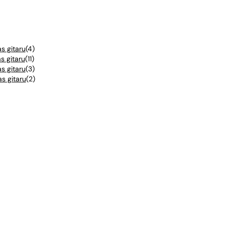
s gitaru
(
4
)
s gitaru
(
11
)
s gitaru
(
3
)
as gitaru
(
2
)