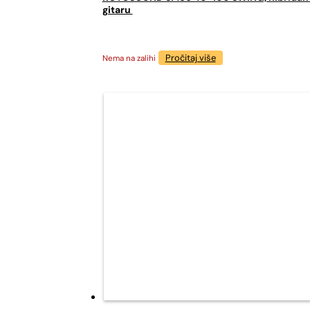
gitaru
Pročitaj više
Nema na zalihi