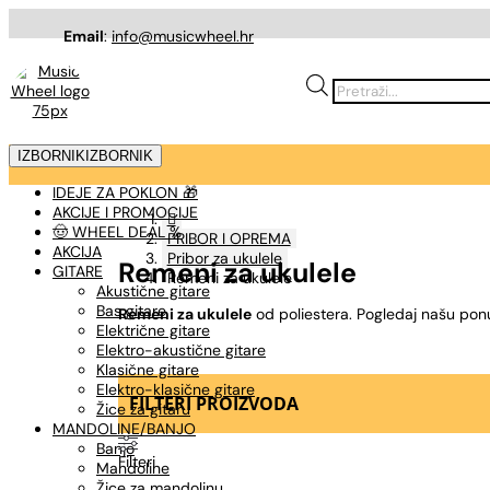
Email
:
info@musicwheel.hr
Products
search
IZBORNIK
IZBORNIK
IDEJE ZA POKLON 🎁
AKCIJE I PROMOCIJE

🤠 WHEEL DEAL %
PRIBOR I OPREMA
AKCIJA
Pribor za ukulele
Remeni za ukulele
GITARE
Remeni za ukulele
Akustične gitare
Bas gitare
Remeni za ukulele
od poliestera. Pogledaj našu pon
Električne gitare
Elektro-akustične gitare
Klasične gitare
Elektro-klasične gitare
FILTERI PROIZVODA
Žice za gitaru
MANDOLINE/BANJO
Banjo
Filteri
Mandoline
Žice za mandolinu