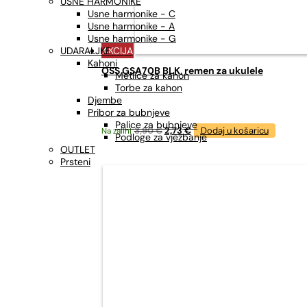
USNE HARMONIKE
Usne harmonike - C
Usne harmonike - A
Usne harmonike - G
AKCIJA
UDARALJKE
Kahoni
OSS GSA70B BLK, remen za ukulele
Metlice za kahon
Torbe za kahon
Djembe
Pribor za bubnjeve
Palice za bubnjeve
Izvorna
Trenutna
3,90
€
2,73
€
Dodaj u košaricu
Na zalihi
Podloge za vježbanje
cijena
cijena
OUTLET
bila
je:
Prsteni
je:
2,73 €.
3,90 €.