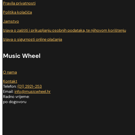
Pravila privatnosti
Politika kolačića
Jamstvo
Izjava o zaštiti i prikupljanju osobnih podataka, te njihovom korištenju
Izjava o sigurnosti online plaćanja
Music Wheel
O nama
Kontakt
Telefon:
(01) 2921-253
Email:
info@musicwheel.hr
Radno vrijeme:
po dogovoru