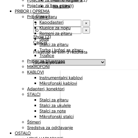
Pojačala za akustičnu gitaru
Pojačala za bas gitaru
Na zalihi
(
1
)
PRIBOR I OPREMA
Pribor za gitaru
Cijena
Kapodasteri
×
Klupice za nogu
×
Remeni za gitaru
Show
(
3
)
Slide
Cancel
Stalci za gitaru
Torbe i koferi za gitaru
Prikazuje se svih 3 rezultata
Trzalice
Pribor za bluegrass
MIKROFONI
KABLOVI
Instrumentalni kablovi
Mikrofonski kablovi
Adapteri, konektori
STALCI
Stalci za gitaru
Stalci za ukulele
Stalci za note
Mikrofonski stalci
Štimeri
Sredstva za održavanje
OSTALO