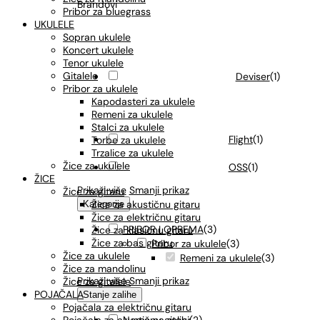
Brandovi
Pribor za bluegrass
UKULELE
Sopran ukulele
Koncert ukulele
Tenor ukulele
Gitalele
Deviser
(
1
)
Pribor za ukulele
Kapodasteri za ukulele
Remeni za ukulele
Stalci za ukulele
Flight
(
1
)
Torbe za ukulele
Trzalice za ukulele
Žice za ukulele
OSS
(
1
)
ŽICE
Prikaži više
Smanji prikaz
Žice za gitaru
Žice za akustičnu gitaru
Kategorije
Žice za električnu gitaru
PRIBOR I OPREMA
(
3
)
Žice za klasičnu gitaru
Žice za bas gitaru
Pribor za ukulele
(
3
)
Žice za ukulele
Remeni za ukulele
(
3
)
Žice za mandolinu
Prikaži više
Smanji prikaz
Žice za gitalele
POJAČALA
Stanje zalihe
Pojačala za električnu gitaru
Nema na zalihi
(
2
)