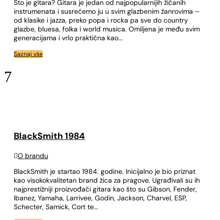
Što je gitara? Gitara je jedan od najpopularnijih žičanih
instrumenata i susrećemo ju u svim glazbenim žanrovima –
od klasike i jazza, preko popa i rocka pa sve do country
glazbe, bluesa, folka i world musica. Omiljena je među svim
generacijama i vrlo praktična kao...
Saznaj vše
7
BlackSmith 1984

O brandu
BlackSmith je startao 1984. godine. Inicijalno je bio priznat
kao visokokvalitetan brand žica za pragove. Ugrađivali su ih
najprestižniji proizvođači gitara kao što su Gibson, Fender,
Ibanez, Yamaha, Larrivee, Godin, Jackson, Charvel, ESP,
Schecter, Samick, Cort te...