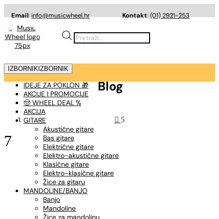
Email
:
info@musicwheel.hr
Kontakt
:
(01) 2921-253
Products
search
IZBORNIK
IZBORNIK
Blog
IDEJE ZA POKLON 🎁
AKCIJE I PROMOCIJE
🤠 WHEEL DEAL %
AKCIJA

GITARE
Akustične gitare
7
Bas gitare
Električne gitare
Elektro-akustične gitare
Klasične gitare
Elektro-klasične gitare
Žice za gitaru
MANDOLINE/BANJO
Banjo
Mandoline
Žice za mandolinu