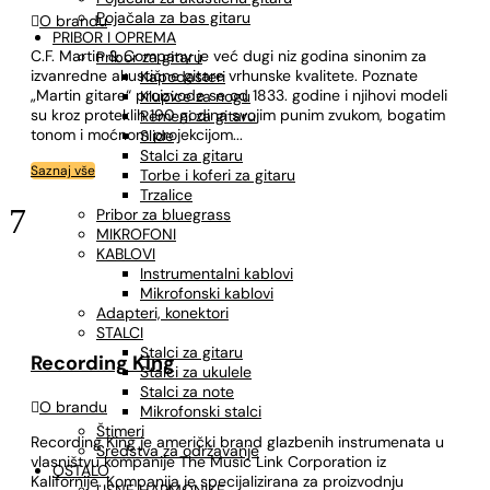
Pojačala za bas gitaru

O brandu
PRIBOR I OPREMA
C.F. Martin & Company je već dugi niz godina sinonim za
Pribor za gitaru
izvanredne akustične gitare vrhunske kvalitete. Poznate
Kapodasteri
„Martin gitare“ proizvode se od 1833. godine i njihovi modeli
Klupice za nogu
su kroz proteklih 190 godina svojim punim zvukom, bogatim
Remeni za gitaru
tonom i moćnom projekcijom...
Slide
Stalci za gitaru
Saznaj vše
Torbe i koferi za gitaru
Trzalice
7
Pribor za bluegrass
MIKROFONI
KABLOVI
Instrumentalni kablovi
Mikrofonski kablovi
Adapteri, konektori
STALCI
Stalci za gitaru
Recording King
Stalci za ukulele
Stalci za note

O brandu
Mikrofonski stalci
Štimeri
Recording King je američki brand glazbenih instrumenata u
Sredstva za održavanje
vlasništvu kompanije The Music Link Corporation iz
OSTALO
Kalifornije. Kompanija je specijalizirana za proizvodnju