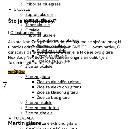
Pribor za bluegrass
UKULELE
Sopran ukulele
Koncert ukulele
Što je to Nex Body?
Tenor ukulele
Gitalele

O instrumentima
Pribor za ukulele
Kapodasteri za ukulele
Ako ste ikada da gledali Takamine, sigurno se sjećate onog N
Remeni za ukulele
u nazivu određenih modela poput GN51CE. U ovom nazivu, G
Stalci za ukulele
označava da je ovo gitara iz G serije, a N da je ovo gitara
Torbe za ukulele
Nex Body.Nex Body je specifičan originalan oblik tijela
Trzalice za ukulele
Takamine gitara.To je zapravo...
Žice za ukulele
ŽICE
Saznaj vše
Žice za gitaru
Žice za akustičnu gitaru
7
Žice za električnu gitaru
Žice za klasičnu gitaru
Žice za bas gitaru
Žice za ukulele
Žice za mandolinu
Žice za gitalele
POJAČALA
Martin gitare
Pojačala za električnu gitaru
Pojačala za akustičnu gitaru