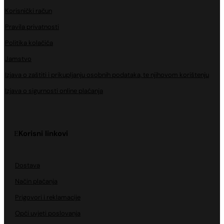
Korisnički račun
Pravila privatnosti
Politika kolačića
Jamstvo
Izjava o zaštiti i prikupljanju osobnih podataka, te njihovom korištenju
Izjava o sigurnosti online plaćanja
Korisni linkovi
Dostava
Način plaćanja
Prigovori i reklamacije
Opći uvjeti poslovanja