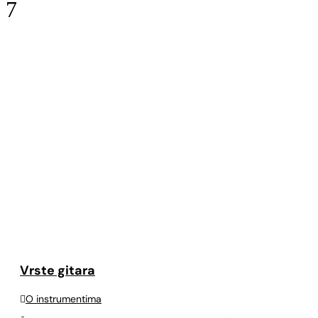
7
Vrste gitara

O instrumentima