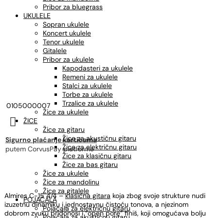
Pribor za bluegrass
UKULELE
Sopran ukulele
Koncert ukulele
Tenor ukulele
Gitalele
Pribor za ukulele
Kapodasteri za ukulele
Remeni za ukulele
Stalci za ukulele
Torbe za ukulele
Trzalice za ukulele
0105000007
Žice za ukulele

ŽICE
Žice za gitaru
Žice za akustičnu gitaru
Sigurno plaćanje karticama
Žice za električnu gitaru
putem CorvusPay platforme
Žice za klasičnu gitaru
Žice za bas gitaru
Žice za ukulele
Žice za mandolinu
Žice za gitalele
Almires C-15 4/4 –
klasična gitara
koja zbog svoje strukture nudi
POJAČALA
izuzetnu dinamiku i jednostavnu čistoću tonova, a njezinom
Pojačala za električnu gitaru
dobrom zvuku pridonosi i “open pore” finiš, koji omogućava bolju
Pojačala za akustičnu gitaru