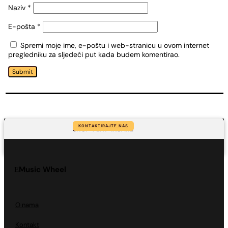
Naziv
*
E-pošta
*
Spremi moje ime, e-poštu i web-stranicu u ovom internet
pregledniku za sljedeći put kada budem komentirao.
Submit
KONTAKTIRAJTE NAS
SHOP-PLAY-INSPIRE
Music Wheel
O nama
Kontakt