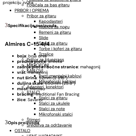
projekciju zvuka.
Pojačala za bas gitaru
PRIBOR I OPREMA
Pribor za gitaru
Kapodasteri
Specifikacije proizvoda
Klupice za nogu
Remeni za gitaru
Slide
Stalci za gitaru
Almires C-15 4/4
Torbe i koferi za gitaru
Trzalice
boja
: boja drva
Pribor za bluegrass
prednja ploča
: smreka
MIKROFONI
zadnja ploča i bočne stranice
: mahagonij
KABLOVI
vrat
: mahagonij
Instrumentalni kablovi
nut širina
: 52mm (2 1/16″)
Mikrofonski kablovi
duljina skale
: 650mm (25.6″)
Adapteri, konektori
most
: Merbau
STALCI
bracing
: Traditional Fan Bracing
Stalci za gitaru
žice
: Savarez
Stalci za ukulele
Stalci za note
Mikrofonski stalci
Štimeri
Opis proizvoda
Sredstva za održavanje
OSTALO