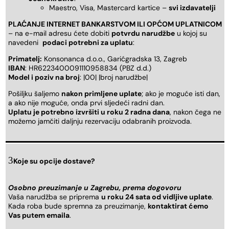
Maestro, Visa, Mastercard kartice –
svi izdavatelji
PLAĆANJE INTERNET BANKARSTVOM ILI OPĆOM UPLATNICOM
– na e-mail adresu ćete dobiti
potvrdu narudžbe
u kojoj su
navedeni
podaci potrebni za uplatu
:
Primatelj:
Konsonanca d.o.o., Garićgradska 13, Zagreb
IBAN
: HR6223400091110958834 (PBZ d.d.)
Model i poziv na broj
: |00| |broj narudžbe|
Pošiljku šaljemo
nakon primljene uplate
; ako je moguće isti dan,
a ako nije moguće, onda prvi sljedeći radni dan.
Uplatu je potrebno izvršiti u roku 2 radna dana
, nakon čega ne
možemo jamčiti daljnju rezervaciju odabranih proizvoda.
Koje su opcije dostave?
Osobno preuzimanje u Zagrebu, prema dogovoru
Vaša narudžba se priprema
u roku 24 sata od vidljive uplate
.
Kada roba bude spremna za preuzimanje,
kontaktirat ćemo
Vas putem emaila
.