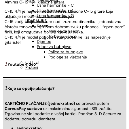
USNE HARMONIKE
Almires C-15 4/4,
klasična gitara.
Usne harmonike - C
Usne harmonike - A
C-15 4/4 je najveći model Almires klasične C-15 gitare koja
Usne harmonike - G
uključuje i modele 1/2 i 3/4 iste serije.
UDARALJKE
C-15 zbog svoje strukture nudi izuzetnu dinamiku i jednostavnu
Kahoni
čistoću tonova, a njezinom dobrom zvuku pridonosi i “open pore”
Metlice za kahon
finiš, koji omogućava bolju projekciju zvuka.
Torbe za kahon
C-15 4/4 je model pogodan i za početnike i za naprednije
Djembe
gitariste!
Pribor za bubnjeve
Palice za bubnjeve
Podloge za vježbanje
OUTLET
Youtube video
Prsteni
Koje su opcije plaćanja?
KARTIČNO PLAĆANJE (jednokratno)
se provodi putem
CorvusPay sustava
uz maksimalnu sigurnost i SSL zaštitu.
Trgovina ne vidi podatke o vašoj kartici. Podržan 3-D Secure za
dodatnu potvrdu identiteta.
Jednokratno
: