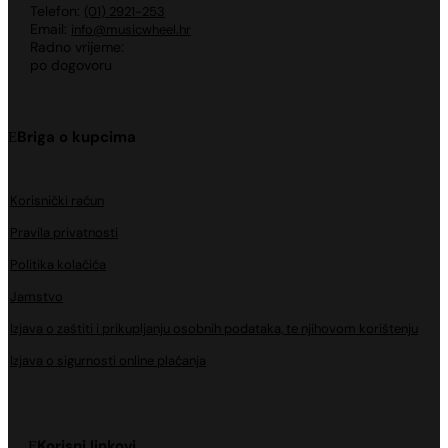
Telefon:
(01) 2921-253
Email:
info@musicwheel.hr
Radno vrijeme:
po dogovoru
Briga o kupcima
Korisnički račun
Pravila privatnosti
Politika kolačića
Jamstvo
Izjava o zaštiti i prikupljanju osobnih podataka, te njihovom korištenju
Izjava o sigurnosti online plaćanja
Korisni linkovi