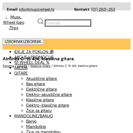
Email
:
info@musicwheel.hr
Kontakt
:
(01) 2921-253
Products
search
IZBORNIK
IZBORNIK
IDEJE ZA POKLON 🎁
AKCIJE I PROMOCIJE
Almires C-15 4/4, klasična gitara
🤠 WHEEL DEAL %
Početna
/
GITARE
/
Klasične gitare
/ Almires C-15 4/4, klasična gitara
AKCIJA
GITARE
Akustične gitare
Bas gitare
Električne gitare
Elektro-akustične gitare
Klasične gitare
Elektro-klasične gitare
Žice za gitaru
MANDOLINE/BANJO
Banjo
Mandoline
Žice za mandolinu