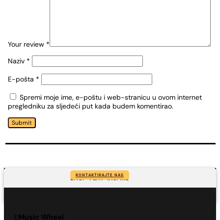
Your review
*
Naziv
*
E-pošta
*
Spremi moje ime, e-poštu i web-stranicu u ovom internet
pregledniku za sljedeći put kada budem komentirao.
Submit
KONTAKTIRAJTE NAS
SHOP-PLAY-INSPIRE
Music Wheel