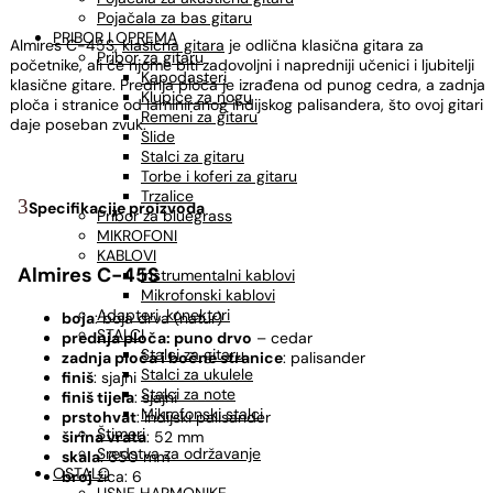
Pojačala za bas gitaru
PRIBOR I OPREMA
Almires C-45S,
klasična gitara
je odlična klasična gitara za
Pribor za gitaru
početnike, ali će njome biti zadovoljni i napredniji učenici i ljubitelji
Kapodasteri
klasične gitare. Prednja ploča je izrađena od punog cedra, a zadnja
Klupice za nogu
ploča i stranice od laminiranog indijskog palisandera, što ovoj gitari
Remeni za gitaru
daje poseban zvuk.
Slide
Stalci za gitaru
Torbe i koferi za gitaru
Trzalice
Specifikacije proizvoda
Pribor za bluegrass
MIKROFONI
KABLOVI
Almires C-45S
Instrumentalni kablovi
Mikrofonski kablovi
Adapteri, konektori
boja
: boja drva (natur)
STALCI
prednja ploča: puno drvo
– cedar
Stalci za gitaru
zadnja ploča i bočne stranice
: palisander
Stalci za ukulele
finiš
: sjajni
Stalci za note
finiš tijela
: sjajni
Mikrofonski stalci
prstohvat
: indijski palisander
Štimeri
širina vrata
: 52 mm
Sredstva za održavanje
skala
: 650 mm
OSTALO
broj
žica: 6