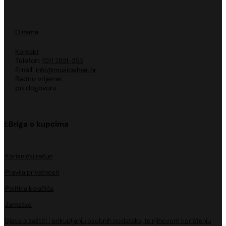
O nama
Kontakt
Telefon:
(01) 2921-253
Email:
info@musicwheel.hr
Radno vrijeme:
po dogovoru
Briga o kupcima
Korisnički račun
Pravila privatnosti
Politika kolačića
Jamstvo
Izjava o zaštiti i prikupljanju osobnih podataka, te njihovom korištenju