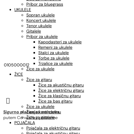
Pribor za bluegrass
UKULELE
Sopran ukulele
Koncert ukulele
Tenor ukulele
Gitalele
Pribor za ukulele
Kapodasteri za ukulele
Remeni za ukulele
Stalci za ukulele
Torbe za ukulele
Trzalice za ukulele
0105000012
Žice za ukulele
ŽICE
Žice za gitaru
Žice za akustičnu gitaru
Žice za električnu gitaru
Žice za klasičnu gitaru

Žice za bas gitaru
Žice za ukulele
Sigurno plaćanje karticama
Žice za mandolinu
Žice za gitalele
putem CorvusPay platforme
POJAČALA
Pojačala za električnu gitaru
Pojačala za akustičnu gitaru