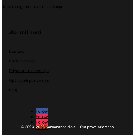
Izjava o sigurnosti online plaćanja
Korisni linkovi
Dostava
Način plaćanja
Prigovori i reklamacije
Opći uvjeti poslovanja
Blog
Follow
Follow
Follow
© 2020-2026 Konsonanca d.o.o. – Sva prava pridržana
Follow