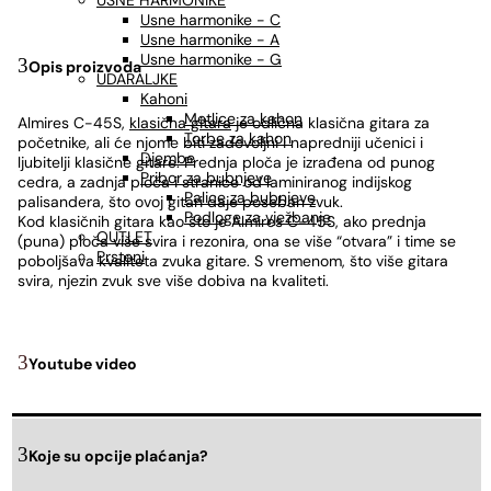
USNE HARMONIKE
Usne harmonike - C
Usne harmonike - A
Usne harmonike - G
Opis proizvoda
UDARALJKE
Kahoni
Metlice za kahon
Almires C-45S,
klasična gitara
je odlična klasična gitara za
Torbe za kahon
početnike, ali će njome biti zadovoljni i napredniji učenici i
Djembe
ljubitelji klasične gitare. Prednja ploča je izrađena od punog
Pribor za bubnjeve
cedra, a zadnja ploča i stranice od laminiranog indijskog
Palice za bubnjeve
palisandera, što ovoj gitari daje poseban zvuk.
Podloge za vježbanje
Kod klasičnih gitara kao što je Almires C-45S, ako prednja
OUTLET
(puna) ploča više svira i rezonira, ona se više “otvara” i time se
Prsteni
poboljšava kvaliteta zvuka gitare. S vremenom, što više gitara
svira, njezin zvuk sve više dobiva na kvaliteti.
Youtube video
Koje su opcije plaćanja?