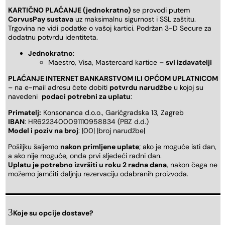
KARTIČNO PLAĆANJE (jednokratno)
se provodi putem
CorvusPay sustava
uz maksimalnu sigurnost i SSL zaštitu.
Trgovina ne vidi podatke o vašoj kartici. Podržan 3-D Secure za
dodatnu potvrdu identiteta.
Jednokratno
:
Maestro, Visa, Mastercard kartice –
svi izdavatelji
PLAĆANJE INTERNET BANKARSTVOM ILI OPĆOM UPLATNICOM
– na e-mail adresu ćete dobiti
potvrdu narudžbe
u kojoj su
navedeni
podaci potrebni za uplatu
:
Primatelj:
Konsonanca d.o.o., Garićgradska 13, Zagreb
IBAN
: HR6223400091110958834 (PBZ d.d.)
Model i poziv na broj
: |00| |broj narudžbe|
Pošiljku šaljemo
nakon primljene uplate
; ako je moguće isti dan,
a ako nije moguće, onda prvi sljedeći radni dan.
Uplatu je potrebno izvršiti u roku 2 radna dana
, nakon čega ne
možemo jamčiti daljnju rezervaciju odabranih proizvoda.
Koje su opcije dostave?