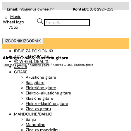
Email
:
info@musicwheel.hr
Kontakt
:
(01) 2921-253
Products
search
IZBORNIK
IZBORNIK
IDEJE ZA POKLON 🎁
AKCIJE I PROMOCIJE
Almires C-45S, klasična gitara
🤠 WHEEL DEAL %
Početna
/
GITARE
/
Klasične gitare
/ Almires C-45S, klasična gitara
AKCIJA
GITARE
Akustične gitare
Bas gitare
Električne gitare
Elektro-akustične gitare
Klasične gitare
Elektro-klasične gitare
Žice za gitaru
MANDOLINE/BANJO
Banjo
Mandoline
Žice za mandolinu