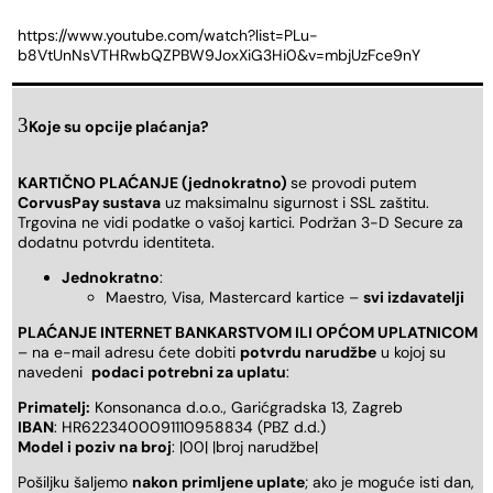
https://www.youtube.com/watch?list=PLu-
b8VtUnNsVTHRwbQZPBW9JoxXiG3Hi0&v=mbjUzFce9nY
Koje su opcije plaćanja?
KARTIČNO PLAĆANJE (jednokratno)
se provodi putem
CorvusPay sustava
uz maksimalnu sigurnost i SSL zaštitu.
Trgovina ne vidi podatke o vašoj kartici. Podržan 3-D Secure za
dodatnu potvrdu identiteta.
Jednokratno
:
Maestro, Visa, Mastercard kartice –
svi izdavatelji
PLAĆANJE INTERNET BANKARSTVOM ILI OPĆOM UPLATNICOM
– na e-mail adresu ćete dobiti
potvrdu narudžbe
u kojoj su
navedeni
podaci potrebni za uplatu
:
Primatelj:
Konsonanca d.o.o., Garićgradska 13, Zagreb
IBAN
: HR6223400091110958834 (PBZ d.d.)
Model i poziv na broj
: |00| |broj narudžbe|
Pošiljku šaljemo
nakon primljene uplate
; ako je moguće isti dan,