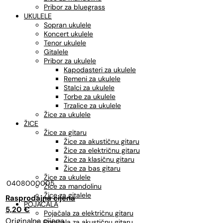
Pribor za bluegrass
UKULELE
Sopran ukulele
Koncert ukulele
Tenor ukulele
Gitalele
Pribor za ukulele
Kapodasteri za ukulele
Remeni za ukulele
Stalci za ukulele
Torbe za ukulele
Trzalice za ukulele
Žice za ukulele
ŽICE
Žice za gitaru
Žice za akustičnu gitaru
Žice za električnu gitaru
Žice za klasičnu gitaru
Žice za bas gitaru
Žice za ukulele
0408000005
Žice za mandolinu
Žice za gitalele
Izvorna
Trenutna
POJAČALA
cijena
cijena
5,20
€
Pojačala za električnu gitaru
bila
je:
Pojačala za akustičnu gitaru