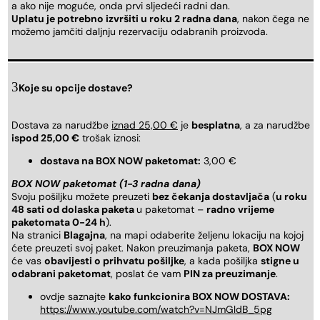
a ako nije moguće, onda prvi sljedeći radni dan.
Uplatu je potrebno izvršiti u roku 2 radna dana
, nakon čega ne
možemo jamčiti daljnju rezervaciju odabranih proizvoda.
Koje su opcije dostave?
Dostava za narudžbe
iznad 25,00 €
je
besplatna
, a za narudžbe
ispod 25,00 €
trošak iznosi:
dostava na BOX NOW paketomat:
3,00 €
BOX NOW paketomat (1-3 radna dana)
Svoju pošiljku možete preuzeti
bez čekanja dostavljača
(
u roku
48 sati od dolaska paketa
u paketomat –
radno vrijeme
paketomata 0-24 h
).
Na stranici
Blagajna
, na mapi odaberite željenu lokaciju na kojoj
ćete preuzeti svoj paket. Nakon preuzimanja paketa,
BOX NOW
će vas
obavijesti o prihvatu pošiljke
, a kada pošiljka
stigne u
odabrani paketomat
, poslat će vam
PIN za preuzimanje
.
ovdje saznajte
kako funkcionira BOX NOW DOSTAVA:
https://www.youtube.com/watch?v=NJmGldB_5pg