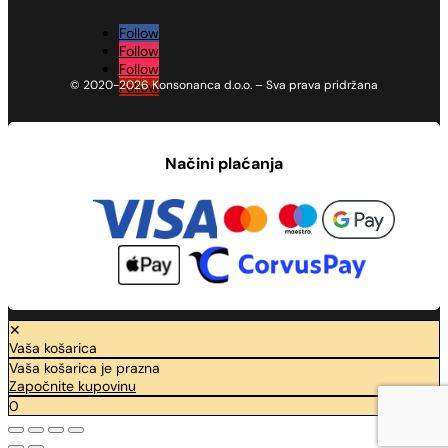
Follow
Follow
Follow
© 2020-2026 Konsonanca d.o.o. – Sva prava pridržana
Follow
Načini plaćanja
✕
Vaša košarica
Vaša košarica je prazna
Započnite kupovinu
0