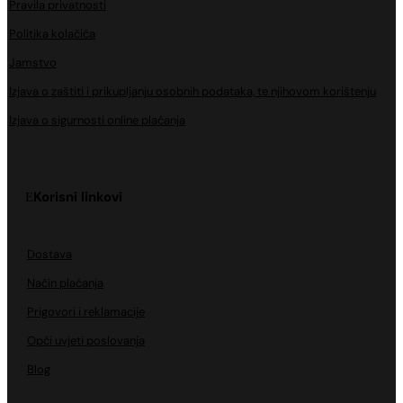
Pravila privatnosti
Politika kolačića
Jamstvo
Izjava o zaštiti i prikupljanju osobnih podataka, te njihovom korištenju
Izjava o sigurnosti online plaćanja
Korisni linkovi
Dostava
Način plaćanja
Prigovori i reklamacije
Opći uvjeti poslovanja
Blog