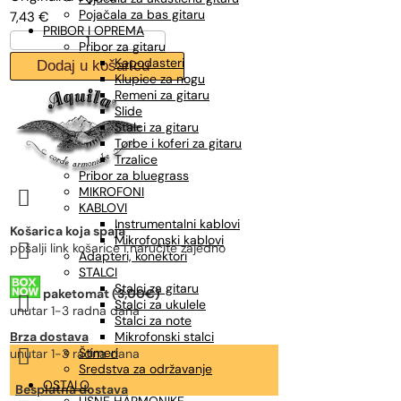
Pojačala za bas gitaru
7,43
€
je:
5,20 €.
PRIBOR I OPREMA
AQUILA
7,43 €.
Pribor za gitaru
4U
Kapodasteri
Dodaj u košaricu
NEW
Klupice za nogu
NYLGUT,
Remeni za gitaru
žice
Slide
za
Stalci za gitaru
ukulele
Torbe i koferi za gitaru
sopran
Trzalice
količina
Pribor za bluegrass
MIKROFONI

KABLOVI
Instrumentalni kablovi
Košarica koja spaja
Mikrofonski kablovi

pošalji link košarice i naručite zajedno
Adapteri, konektori
STALCI
Stalci za gitaru
paketomat (3,00€)

Stalci za ukulele
unutar 1-3 radna dana
Stalci za note
Brza dostava
Mikrofonski stalci

Štimeri
unutar 1-3 radna dana
Sredstva za održavanje
OSTALO
Besplatna dostava