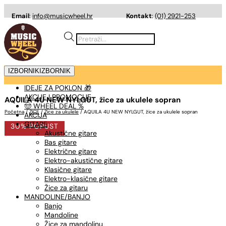
Email
:
info@musicwheel.hr
Kontakt
:
(01) 2921-253
Products
search
IZBORNIK
IZBORNIK
IDEJE ZA POKLON 🎁
AKCIJE I PROMOCIJE
AQUILA 4U NEW NYLGUT, žice za ukulele sopran
🤠 WHEEL DEAL %
Početna
/
ŽICE
/
Žice za ukulele
/ AQUILA 4U NEW NYLGUT, žice za ukulele sopran
AKCIJA
GITARE
30% POPUST
Akustične gitare
Bas gitare
Električne gitare
Elektro-akustične gitare
Klasične gitare
Elektro-klasične gitare
Žice za gitaru
MANDOLINE/BANJO
Banjo
Mandoline
Žice za mandolinu