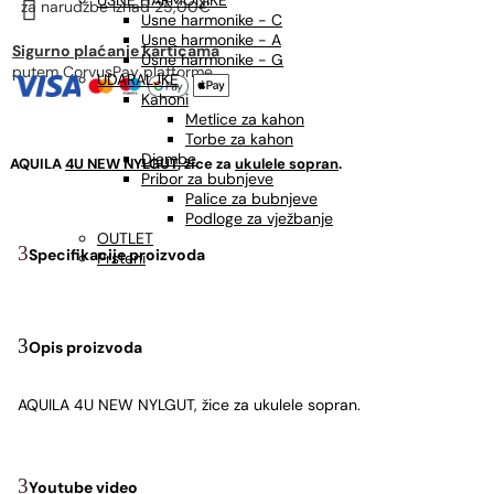
USNE HARMONIKE

za narudžbe
iznad 25,00€
Usne harmonike - C
Usne harmonike - A
Sigurno plaćanje karticama
Usne harmonike - G
putem CorvusPay platforme
UDARALJKE
Kahoni
Metlice za kahon
Torbe za kahon
Djembe
AQUILA
4U NEW NYLGUT
, žice za
ukulele sopran
.
Pribor za bubnjeve
Palice za bubnjeve
Podloge za vježbanje
OUTLET
Specifikacije proizvoda
Prsteni
Opis proizvoda
AQUILA 4U NEW NYLGUT, žice za ukulele sopran.
Youtube video