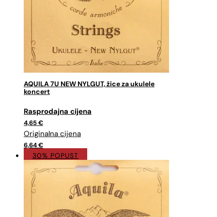
AQUILA 7U NEW NYLGUT, žice za ukulele
koncert
Izvorna
Trenutna
cijena
cijena
4,65
€
bila
je:
je:
4,65 €.
6,64 €.
6,64
€
30% POPUST