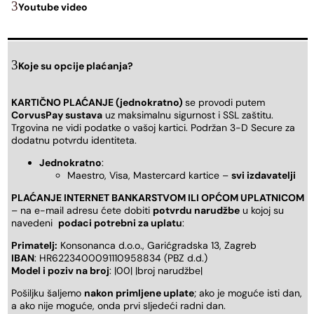
Youtube video
Koje su opcije plaćanja?
KARTIČNO PLAĆANJE (jednokratno)
se provodi putem
CorvusPay sustava
uz maksimalnu sigurnost i SSL zaštitu.
Trgovina ne vidi podatke o vašoj kartici. Podržan 3-D Secure za
dodatnu potvrdu identiteta.
Jednokratno
:
Maestro, Visa, Mastercard kartice –
svi izdavatelji
PLAĆANJE INTERNET BANKARSTVOM ILI OPĆOM UPLATNICOM
– na e-mail adresu ćete dobiti
potvrdu narudžbe
u kojoj su
navedeni
podaci potrebni za uplatu
:
Primatelj:
Konsonanca d.o.o., Garićgradska 13, Zagreb
IBAN
: HR6223400091110958834 (PBZ d.d.)
Model i poziv na broj
: |00| |broj narudžbe|
Pošiljku šaljemo
nakon primljene uplate
; ako je moguće isti dan,
a ako nije moguće, onda prvi sljedeći radni dan.