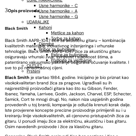
USNE HARMONIKE
Usne harmonike - C
Opis proizvoda
Usne harmonike - A
Usne harmonike - G
UDARALJKE
Kahoni
Black Smith
Metlice za kahon
Torbe za kahon
Black Smith AAPB-1047 žice za akustičnu gitaru – kombinacija
Djembe
kvalitetnih materijala, inovativnog inženjeringa i vrhunske
Pribor za bubnjeve
tehnologije. Black Smith AAPB-1047 žice za akustičnu gitaru
Palice za bubnjeve
osiguravaju vrhunski zvuk, svirljivost i stabilnost štima, a
Podloge za vježbanje
patentirano vakuumsko pakiranje osigurava očuvanje kvalitete. I
OUTLET
sve to po nenadmašnoj cijeni.
Prsteni
Black Smith
je startao 1984. godine. Inicijalno je bio priznat kao
visokokvalitetan brand žica za pragove. Ugrađivali su ih
najprestižniji proizvođači gitara kao što su Gibson, Fender,
Ibanez, Yamaha, Larrivee, Godin, Jackson, Charvel, ESP, Schecter,
Samick, Cort te mnogi drugi. No, nakon niza uspješnih godina
provedenih u toj branši, kompanija je odlučila krenuti korak dalje.
Iste provjerene koncepte precizne proizvodnje primijenili su i u
kreiranju linije visokokvalitetnih, ali cjenovno pristupačnih žica za
gitaru. U ponudi imaju žice za električnu, akustičnu i bas gitaru.
Osim navedenih proizvode i žice za klasičnu gitaru.