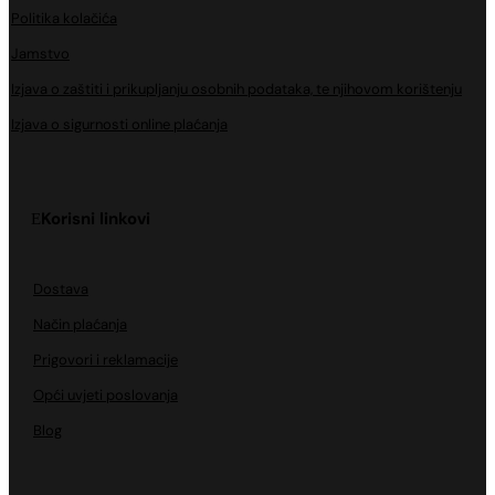
Politika kolačića
Jamstvo
Izjava o zaštiti i prikupljanju osobnih podataka, te njihovom korištenju
Izjava o sigurnosti online plaćanja
Korisni linkovi
Dostava
Način plaćanja
Prigovori i reklamacije
Opći uvjeti poslovanja
Blog