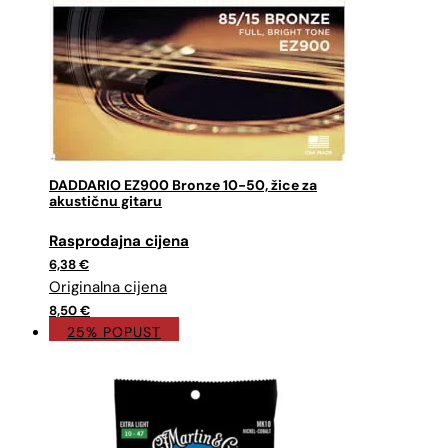
DADDARIO EZ900 Bronze 10-50, žice za
akustičnu gitaru
Izvorna
Trenutna
cijena
cijena
6,38
€
bila
je:
je:
6,38 €.
8,50 €.
8,50
€
25% POPUST