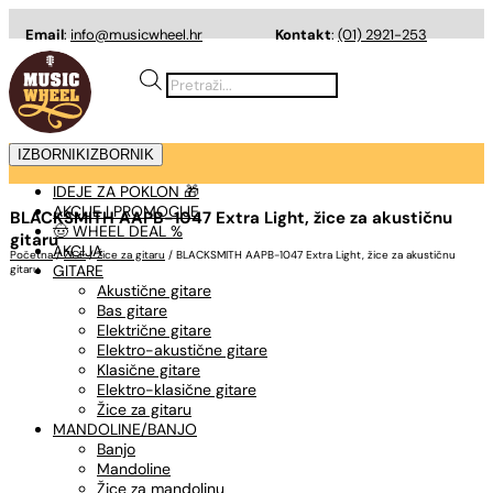
Email
:
info@musicwheel.hr
Kontakt
:
(01) 2921-253
Products
search
IZBORNIK
IZBORNIK
IDEJE ZA POKLON 🎁
AKCIJE I PROMOCIJE
BLACKSMITH AAPB-1047 Extra Light, žice za akustičnu
🤠 WHEEL DEAL %
gitaru
AKCIJA
Početna
/
ŽICE
/
Žice za gitaru
/ BLACKSMITH AAPB-1047 Extra Light, žice za akustičnu
GITARE
gitaru
Akustične gitare
Bas gitare
Električne gitare
Elektro-akustične gitare
Klasične gitare
Elektro-klasične gitare
Žice za gitaru
MANDOLINE/BANJO
Banjo
Mandoline
Žice za mandolinu