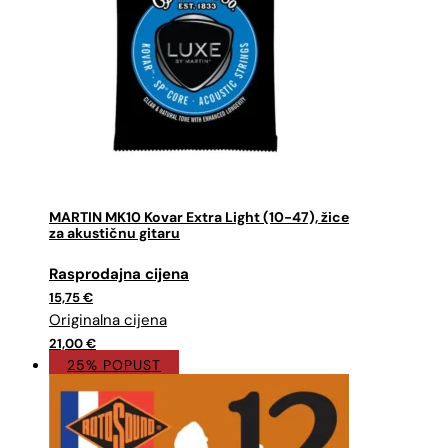
MARTIN MK10 Kovar Extra Light (10-47), žice
za akustičnu gitaru
Izvorna
Trenutna
cijena
cijena
15,75
€
bila
je:
je:
15,75 €.
21,00 €.
21,00
€
25% POPUST