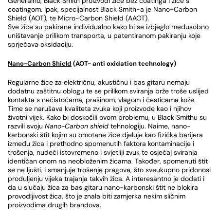
Generalno, Black Smith proizvodi žice bez coatinga i žice s
coatingom. Ipak, specijalnost Black Smith-a je Nano-Carbon
Shield (AOT), te Micro-Carbon Shield (AAOT).
Sve žice su pakirane individualno kako bi se izbjeglo međusobno
uništavanje prilikom transporta, u patentiranom pakiranju koje
sprječava oksidaciju.
Nano-Carbon Shield
(AOT- anti oxidation technology)
Regularne žice za električnu, akustičnu i bas gitaru nemaju
dodatnu zaštitnu oblogu te se prilikom sviranja brže troše uslijed
kontakta s nečistoćama, prašinom, vlagom i česticama kože.
Time se narušava kvaliteta zvuka koji proizvode kao i njihov
životni vijek. Kako bi doskočili ovom problemu, u Black Smithu su
razvili svoju
Nano-Carbon shield
tehnologiju. Naime, nano-
karbonski štit kojim su omotane žice djeluje kao fizička barijera
između žica i prethodno spomenutih faktora kontaminacije i
trošenja, nudeći istovremeno i svjetliji zvuk te osjećaj sviranja
identičan onom na neobloženim žicama. Također, spomenuti štit
se ne ljušti, i smanjuje trošenje pragova, što sveukupno pridonosi
produljenju vijeka trajanja takvih žica. A interesantno je dodati i
da u slučaju žica za bas gitaru nano-karbonski štit ne blokira
provodljivost žica, što je znala biti zamjerka nekim sličnim
proizvodima drugih brandova.