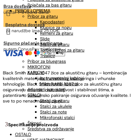
Pojačala za bas gitaru
Brza dostava
PRIBOR I OPREMA

unutar 1-3 radna dana
Pribor za gitaru
Kapodasteri
Besplatna dostava
Klupice za nogu

za narudžbe
iznad 25,00€
Remeni za gitaru
Slide
Sigurno plaćanje karticama
Stalci za gitaru
putem CorvusPay platforme
Torbe i koferi za gitaru
Trzalice
Pribor za bluegrass
MIKROFONI
KABLOVI
Black Smith AAPB-1047 žice za akustičnu gitaru – kombinacija
Instrumentalni kablovi
kvalitetnih materijala, inovativnog inženjeringa i vrhunske
Mikrofonski kablovi
tehnologije. Black Smith AAPB-1047 žice za akustičnu gitaru
Adapteri, konektori
osiguravaju vrhunski zvuk, svirljivost i stabilnost štima, a
STALCI
patentirano vakuumsko pakiranje osigurava očuvanje kvalitete. I
Stalci za gitaru
sve to po nenadmašnoj cijeni.
Stalci za ukulele
Stalci za note
Mikrofonski stalci
Štimeri
Specifikacije proizvoda
Sredstva za održavanje
OSTALO