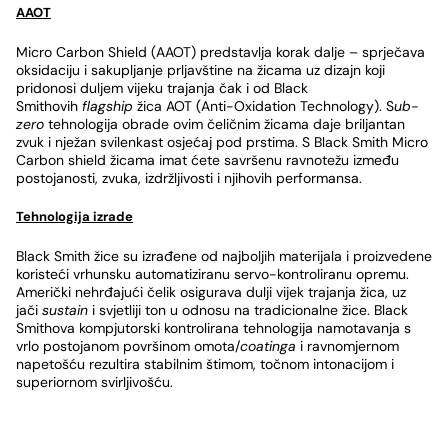
AAOT
Micro Carbon Shield (AAOT) predstavlja korak dalje – sprječava
oksidaciju i sakupljanje prljavštine na žicama uz dizajn koji
pridonosi duljem vijeku trajanja čak i od Black
Smithovih
flagship
žica AOT (Anti-Oxidation Technology). S
ub-
zero
tehnologija obrade ovim čeličnim žicama daje briljantan
zvuk i nježan svilenkast osjećaj pod prstima. S Black Smith Micro
Carbon shield žicama imat ćete savršenu ravnotežu između
postojanosti, zvuka, izdržljivosti i njihovih performansa.
Tehnologija izrade
Black Smith žice su izrađene od najboljih materijala i proizvedene
koristeći vrhunsku automatiziranu servo-kontroliranu opremu.
Američki nehrđajući čelik osigurava dulji vijek trajanja žica, uz
jači
sustain
i svjetliji ton u odnosu na tradicionalne žice. Black
Smithova kompjutorski kontrolirana tehnologija namotavanja s
vrlo postojanom površinom omota/
coatinga
i ravnomjernom
napetošću rezultira stabilnim štimom, točnom intonacijom i
superiornom svirljivošću.