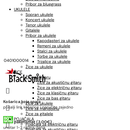
Pribor za bluegrass
UKULELE
Sopran ukulele
Koncert ukulele
Tenor ukulele
Gitalele
Pribor za ukulele
Kapodasteri za ukulele
Remeni za ukulele
Stalci za ukulele
Torbe za ukulele
0401000014
Trzalice za ukulele
Žice za ukulele
ŽICE
Žice za gitaru
Žice za akustičnu gitaru
Žice za električnu gitaru

Žice za klasičnu gitaru
Žice za bas gitaru
Košarica koja spaja
Žice za ukulele

pošalji link košarice i naručite zajedno
Žice za mandolinu
Žice za gitalele
POJAČALA
paketomat (3,00€)

Pojačala za električnu gitaru
unutar 1-3 radna dana
Pojačala za akustičnu gitaru