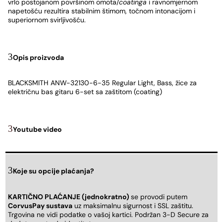
vrlo postojanom površinom omota/
coatinga
i ravnomjernom
napetošću rezultira stabilnim štimom, točnom intonacijom i
superiornom svirljivošću.
Opis proizvoda
BLACKSMITH ANW-32130-6-35 Regular Light, Bass, žice za
električnu bas gitaru 6-set sa zaštitom (coating)
Youtube video
Koje su opcije plaćanja?
KARTIČNO PLAĆANJE (jednokratno)
se provodi putem
CorvusPay sustava
uz maksimalnu sigurnost i SSL zaštitu.
Trgovina ne vidi podatke o vašoj kartici. Podržan 3-D Secure za