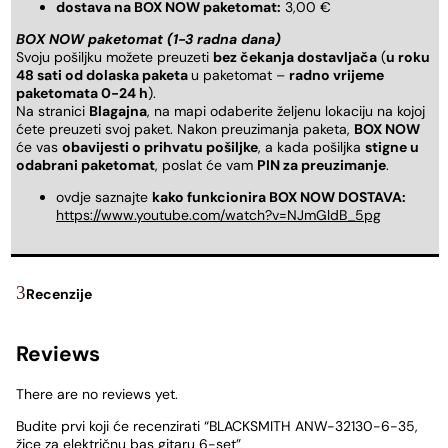
dostava na BOX NOW paketomat:
3,00 €
BOX NOW paketomat (1-3 radna dana)
Svoju pošiljku možete preuzeti
bez čekanja dostavljača
(
u roku
48 sati od dolaska paketa
u paketomat –
radno vrijeme
paketomata 0-24 h
).
Na stranici
Blagajna
, na mapi odaberite željenu lokaciju na kojoj
ćete preuzeti svoj paket. Nakon preuzimanja paketa,
BOX NOW
će vas
obavijesti o prihvatu pošiljke
, a kada pošiljka
stigne u
odabrani paketomat
, poslat će vam
PIN za preuzimanje
.
ovdje saznajte
kako funkcionira BOX NOW DOSTAVA:
https://www.youtube.com/watch?v=NJmGldB_5pg
Recenzije
Reviews
There are no reviews yet.
Budite prvi koji će recenzirati “BLACKSMITH ANW-32130-6-35,
žice za električnu bas gitaru 6-set”