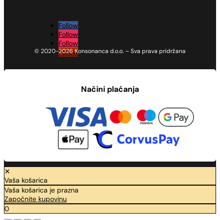
Follow
Follow
Follow
© 2020-2026 Konsonanca d.o.o. – Sva prava pridržana
Follow
Načini plaćanja
✕
Vaša košarica
Vaša košarica je prazna
Započnite kupovinu
0