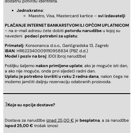
dodatnu potvrdu identiteta.
Jednokratno
:
Maestro, Visa, Mastercard kartice –
svi izdavatelji
PLAĆANJE INTERNET BANKARSTVOM ILI OPĆOM UPLATNICOM
– na e-mail adresu ćete dobiti
potvrdu narudžbe
u kojoj su
navedeni
podaci potrebni za uplatu
:
Primatelj:
Konsonanca d.o.o., Garićgradska 13, Zagreb
IBAN
: HR6223400091110958834 (PBZ d.d.)
Model i poziv na broj
: |00| |broj narudžbe|
Pošiljku šaljemo
nakon primljene uplate
; ako je moguće isti dan,
a ako nije moguće, onda prvi sljedeći radni dan.
Uplatu je potrebno izvršiti u roku 2 radna dana
, nakon čega ne
možemo jamčiti daljnju rezervaciju odabranih proizvoda.
Koje su opcije dostave?
Dostava za narudžbe
iznad 25,00 €
je
besplatna
, a za narudžbe
ispod 25,00 €
trošak iznosi: