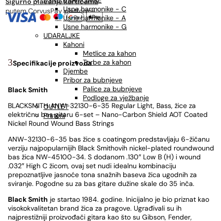
USNE HARMONIKE
Sigurno plaćanje karticama
Usne harmonike - C
putem CorvusPay platforme
Usne harmonike - A
Usne harmonike - G
UDARALJKE
Kahoni
Metlice za kahon
Torbe za kahon
Specifikacije proizvoda
Djembe
Pribor za bubnjeve
Palice za bubnjeve
Black Smith
Podloge za vježbanje
BLACKSMITH ANW-32130-6-35 Regular Light, Bass, žice za
OUTLET
električnu bas gitaru 6-set – Nano-Carbon Shield AOT Coated
Prsteni
Nickel Round Wound Bass Strings
ANW-32130-6-35 bas žice s coatingom predstavljaju 6-žičanu
verziju najpopularnijih Black Smithovih nickel-plated roundwound
bas žica NW-45100-34. S dodanom .130″ Low B (H) i wound
.032″ High C žicom, ovaj set nudi idealnu kombinaciju
prepoznatljive jasnoće tona snažnih baseva žica ugodnih za
sviranje. Pogodne su za bas gitare dužine skale do 35 inča.
Black Smith
je startao 1984. godine. Inicijalno je bio priznat kao
visokokvalitetan brand žica za pragove. Ugrađivali su ih
najprestižniji proizvođači gitara kao što su Gibson, Fender,