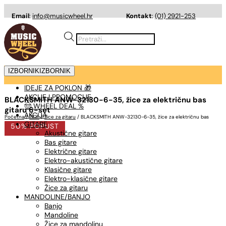
Email
:
info@musicwheel.hr
Kontakt
:
(01) 2921-253
Products
search
IZBORNIK
IZBORNIK
IDEJE ZA POKLON 🎁
AKCIJE I PROMOCIJE
BLACKSMITH ANW-32130-6-35, žice za električnu bas
🤠 WHEEL DEAL %
gitaru 6-set
AKCIJA
Početna
/
ŽICE
/
Žice za gitaru
/ BLACKSMITH ANW-32130-6-35, žice za električnu bas
GITARE
gitaru 6-set
50% POPUST
Akustične gitare
Bas gitare
Električne gitare
Elektro-akustične gitare
Klasične gitare
Elektro-klasične gitare
Žice za gitaru
MANDOLINE/BANJO
Banjo
Mandoline
Žice za mandolinu