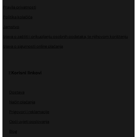
Pravila privatnosti
Politika kolačića
Jamstvo
Izjava o zaštiti i prikupljanju osobnih podataka, te njihovom korištenju
Izjava o sigurnosti online plaćanja
Korisni linkovi
Dostava
Način plaćanja
Prigovori i reklamacije
Opći uvjeti poslovanja
Blog