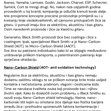
Ibanez, Yamaha, Larrivee, Godin, Jackson, Charvel, ESP, Schecter,
Samick, Cort te mnogi drugi. No, nakon niza uspješnih godina
provedenih u toj branši, kompanija je odlučila krenuti korak dalje.
Iste provjerene koncepte precizne proizvodnje primijenili su i u
kreiranju linije visokokvalitetnih, ali cjenovno pristupačnih žica za
gitaru. U ponudi imaju žice za električnu, akustičnu i bas gitaru.
Osim navedenih proizvode i žice za klasičnu gitaru.
Generalno, Black Smith proizvodi žice bez coatinga i žice s
coatingom. Ipak, specijalnost Black Smith-a je Nano-Carbon
Shield (AOT), te Micro-Carbon Shield (AAOT).
Sve žice su pakirane individualno kako bi se izbjeglo međusobno
uništavanje prilikom transporta, u patentiranom pakiranju koje
sprječava oksidaciju.
Nano-Carbon Shield
(AOT- anti oxidation technology)
Regularne žice za električnu, akustičnu i bas gitaru nemaju
dodatnu zaštitnu oblogu te se prilikom sviranja brže troše uslijed
kontakta s nečistoćama, prašinom, vlagom i česticama kože.
Time se narušava kvaliteta zvuka koji proizvode kao i njihov
životni vijek. Kako bi doskočili ovom problemu, u Black Smithu su
razvili svoju
Nano-Carbon shield
tehnologiju. Naime, nano-
karbonski štit kojim su omotane žice djeluje kao fizička barijera
između žica i prethodno spomenutih faktora kontaminacije i