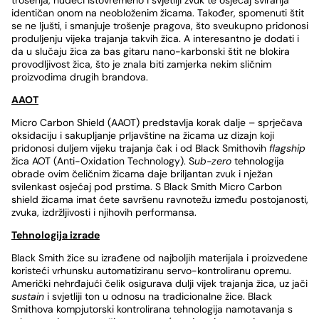
trošenja, nudeći istovremeno i svjetliji zvuk te osjećaj sviranja
identičan onom na neobloženim žicama. Također, spomenuti štit
se ne ljušti, i smanjuje trošenje pragova, što sveukupno pridonosi
produljenju vijeka trajanja takvih žica. A interesantno je dodati i
da u slučaju žica za bas gitaru nano-karbonski štit ne blokira
provodljivost žica, što je znala biti zamjerka nekim sličnim
proizvodima drugih brandova.
AAOT
Micro Carbon Shield (AAOT) predstavlja korak dalje – sprječava
oksidaciju i sakupljanje prljavštine na žicama uz dizajn koji
pridonosi duljem vijeku trajanja čak i od Black Smithovih
flagship
žica AOT (Anti-Oxidation Technology). S
ub-zero
tehnologija
obrade ovim čeličnim žicama daje briljantan zvuk i nježan
svilenkast osjećaj pod prstima. S Black Smith Micro Carbon
shield žicama imat ćete savršenu ravnotežu između postojanosti,
zvuka, izdržljivosti i njihovih performansa.
Tehnologija izrade
Black Smith žice su izrađene od najboljih materijala i proizvedene
koristeći vrhunsku automatiziranu servo-kontroliranu opremu.
Američki nehrđajući čelik osigurava dulji vijek trajanja žica, uz jači
sustain
i svjetliji ton u odnosu na tradicionalne žice. Black
Smithova kompjutorski kontrolirana tehnologija namotavanja s