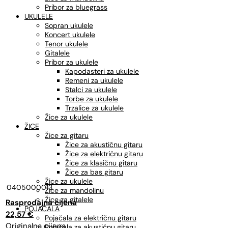
Pribor za bluegrass
UKULELE
Sopran ukulele
Koncert ukulele
Tenor ukulele
Gitalele
Pribor za ukulele
Kapodasteri za ukulele
Remeni za ukulele
Stalci za ukulele
Torbe za ukulele
Trzalice za ukulele
Žice za ukulele
ŽICE
Žice za gitaru
Žice za akustičnu gitaru
Žice za električnu gitaru
Žice za klasičnu gitaru
Žice za bas gitaru
Žice za ukulele
0405000013
Žice za mandolinu
Žice za gitalele
Izvorna
Trenutna
POJAČALA
cijena
cijena
22,57
€
Pojačala za električnu gitaru
bila
je:
Pojačala za akustičnu gitaru