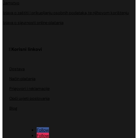
Jamstvo
Izjava o zaštiti i prikupljanju osobnih podataka, te njihovom korištenju
Izjava o sigurnosti online plaćanja
Korisni linkovi
Dostava
Način plaćanja
Prigovori i reklamacije
Opći uvjeti poslovanja
Blog
Follow
Follow