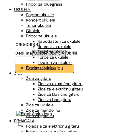
Pribor za bluegrass
UKULELE
Sopran ukulele
Koncert ukulele
Tenor ukulele
Gitalele
Pribor za ukulele
Kapodasteri za ukulele
0606010017
Remeni za ukulele
Stalci za ukulele
Debljina
Obriši
Torbe za ukulele
BLACKSMITH
Trzalice za ukulele
TAP
Žice za ukulele
Dodaj u košaricu
PICK,
ŽICE
Triangle
Žice za gitaru
trzalica
Žice za akustičnu gitaru
količina
Žice za električnu gitaru
Žice za klasičnu gitaru
Žice za bas gitaru
Žice za ukulele
Žice za mandolinu
Žice za gitalele
POJAČALA

Pojačala za električnu gitaru
Pojačala za akustičnu gitaru