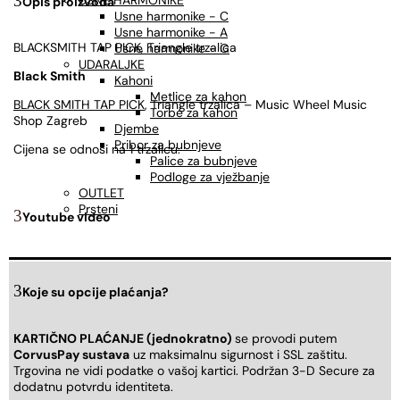
USNE HARMONIKE
Opis proizvoda
Usne harmonike - C
Usne harmonike - A
BLACKSMITH TAP PICK, Triangle trzalica
Usne harmonike - G
UDARALJKE
Black Smith
Kahoni
Metlice za kahon
BLACK SMITH TAP PICK
, Triangle trzalica – Music Wheel Music
Torbe za kahon
Shop Zagreb
Djembe
Pribor za bubnjeve
Cijena se odnosi na 1 trzalicu.
Palice za bubnjeve
Podloge za vježbanje
OUTLET
Prsteni
Youtube video
Koje su opcije plaćanja?
KARTIČNO PLAĆANJE (jednokratno)
se provodi putem
CorvusPay sustava
uz maksimalnu sigurnost i SSL zaštitu.
Trgovina ne vidi podatke o vašoj kartici. Podržan 3-D Secure za
dodatnu potvrdu identiteta.