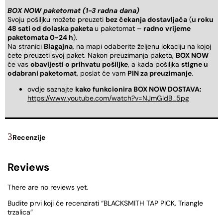
BOX NOW paketomat (1-3 radna dana)
Svoju pošiljku možete preuzeti
bez čekanja dostavljača
(
u roku
48 sati od dolaska paketa
u paketomat –
radno vrijeme
paketomata 0-24 h
).
Na stranici
Blagajna
, na mapi odaberite željenu lokaciju na kojoj
ćete preuzeti svoj paket. Nakon preuzimanja paketa,
BOX NOW
će vas
obavijesti o prihvatu pošiljke
, a kada pošiljka
stigne u
odabrani paketomat
, poslat će vam
PIN za preuzimanje
.
ovdje saznajte
kako funkcionira BOX NOW DOSTAVA:
https://www.youtube.com/watch?v=NJmGldB_5pg
Recenzije
Reviews
There are no reviews yet.
Budite prvi koji će recenzirati “BLACKSMITH TAP PICK, Triangle
trzalica”