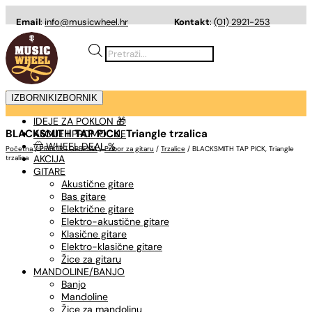
Email
:
info@musicwheel.hr
Kontakt
:
(01) 2921-253
Products
search
IZBORNIK
IZBORNIK
IDEJE ZA POKLON 🎁
BLACKSMITH TAP PICK, Triangle trzalica
AKCIJE I PROMOCIJE
🤠 WHEEL DEAL %
Početna
/
PRIBOR I OPREMA
/
Pribor za gitaru
/
Trzalice
/ BLACKSMITH TAP PICK, Triangle
AKCIJA
trzalica
GITARE
Akustične gitare
Bas gitare
Električne gitare
Elektro-akustične gitare
Klasične gitare
Elektro-klasične gitare
Žice za gitaru
MANDOLINE/BANJO
Banjo
Mandoline
Žice za mandolinu