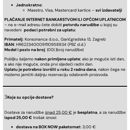
Jednokratno
:
Maestro, Visa, Mastercard kartice –
svi izdavatelji
PLAĆANJE INTERNET BANKARSTVOM ILI OPĆOM UPLATNICOM
– na e-mail adresu ćete dobiti
potvrdu narudžbe
u kojoj su
navedeni
podaci potrebni za uplatu
:
Primatelj:
Konsonanca d.o.o., Garićgradska 13, Zagreb
IBAN
: HR6223400091110958834 (PBZ d.d.)
Model i poziv na broj
: |00| |broj narudžbe|
Pošiljku šaljemo
nakon primljene uplate
; ako je moguće isti dan,
a ako nije moguće, onda prvi sljedeći radni dan.
Uplatu je potrebno izvršiti u roku 2 radna dana
, nakon čega ne
možemo jamčiti daljnju rezervaciju odabranih proizvoda.
Koje su opcije dostave?
Dostava za narudžbe
iznad 25,00 €
je
besplatna
, a za narudžbe
ispod 25,00 €
trošak iznosi:
dostava na BOX NOW paketomat:
3,00 €