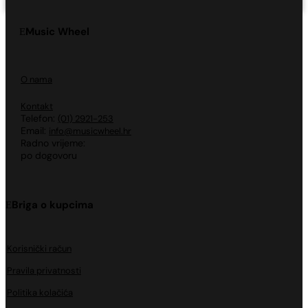
Music Wheel
O nama
Kontakt
Telefon:
(01) 2921-253
Email:
info@musicwheel.hr
Radno vrijeme:
po dogovoru
Briga o kupcima
Korisnički račun
Pravila privatnosti
Politika kolačića