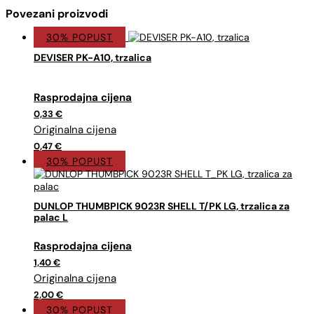
Povezani proizvodi
30% POPUST
DEVISER PK-A10, trzalica
Izvorna
Trenutna
cijena
cijena
0,33
€
bila
je:
je:
0,33 €.
0,47 €.
0,47
€
30% POPUST
DUNLOP THUMBPICK 9023R SHELL T/PK LG, trzalica za
palac L
Izvorna
Trenutna
cijena
cijena
1,40
€
bila
je:
je:
1,40 €.
2,00 €.
2,00
€
30% POPUST