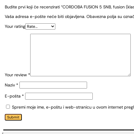
Budite prvi koji će recenzirati “CORDOBA FUSION 5 SNB, fusion (klas
Vaša adresa e-pošte neće biti objavljena.
Obavezna polja su ozna
Your rating
Your review
*
Naziv
*
E-pošta
*
Spremi moje ime, e-poštu i web-stranicu u ovom internet preg
Submit