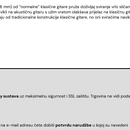
8 mm) od “normalne” klasične gitare pruža doživljaj sviranja vrlo sliča
vikli na akustičnu gitaru s užim vratom olakšava prijelaz na klasičnu gi
u od tradicionalne konstrukcije klasične gitare, no oni sviračima navi
y sustava
uz maksimalnu sigurnost i SSL zaštitu. Trgovina ne vidi pod
 na e-mail adresu ćete dobiti
potvrdu narudžbe
u kojoj su naveden