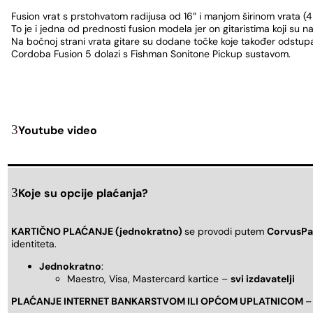
Fusion vrat s prstohvatom radijusa od 16” i manjom širinom vrata (4
To je i jedna od prednosti fusion modela jer on gitaristima koji su na
Na bočnoj strani vrata gitare su dodane točke koje također odstupaj
Cordoba Fusion 5 dolazi s Fishman Sonitone Pickup sustavom.
Youtube video
Koje su opcije plaćanja?
KARTIČNO PLAĆANJE (jednokratno)
se provodi putem
CorvusPa
identiteta.
Jednokratno
:
Maestro, Visa, Mastercard kartice –
svi izdavatelji
PLAĆANJE INTERNET BANKARSTVOM ILI OPĆOM UPLATNICOM
–