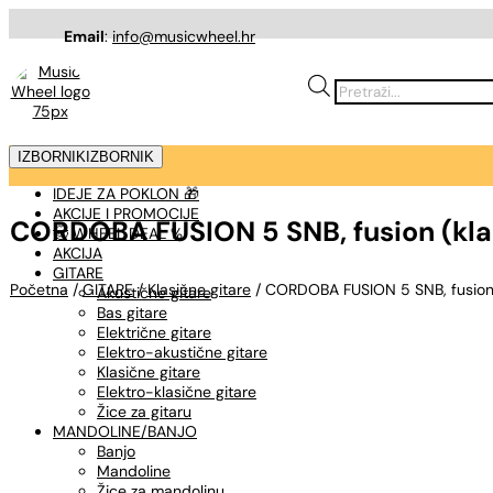
Email
:
info@musicwheel.hr
Products
search
IZBORNIK
IZBORNIK
IDEJE ZA POKLON 🎁
AKCIJE I PROMOCIJE
CORDOBA FUSION 5 SNB, fusion (klas
🤠 WHEEL DEAL %
AKCIJA
GITARE
Početna
/
GITARE
/
Klasične gitare
/ CORDOBA FUSION 5 SNB, fusion (
Akustične gitare
Bas gitare
Električne gitare
Elektro-akustične gitare
Klasične gitare
Elektro-klasične gitare
Žice za gitaru
MANDOLINE/BANJO
Banjo
Mandoline
Žice za mandolinu