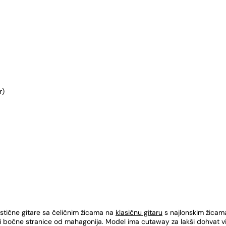
r)
ustične gitare sa čeličnim žicama na
klasičnu gitaru
s najlonskim žicam
i bočne stranice od mahagonija. Model ima cutaway za lakši dohvat viš