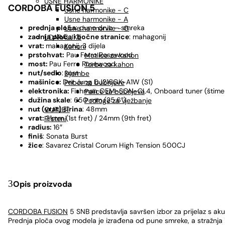
USNE HARMONIKE
CORDOBA FUSION 5
Usne harmonike - C
Usne harmonike - A
prednja ploča
: puno drvo – smreka
Usne harmonike - G
zadnja ploča i bočne stranice
: mahagonij
UDARALJKE
vrat:
mahagonij, 3 dijela
Kahoni
prstohvat:
Pau Ferro Rosewood
Metlice za kahon
most:
Pau Ferro Rosewood
Torbe za kahon
nut/sedlo
: kost
Djembe
mašinice:
Der Jung DJ216GK-A1W (S1)
Pribor za bubnjeve
elektronika:
Fishman OEM-SON-CL4, Onboard tuner (štime
Palice za bubnjeve
dužina skale
: 650 mm (25.6″)
Podloge za vježbanje
nut (vrat) širina
: 48mm
OUTLET
vrat:
21mm (1st fret) / 24mm (9th fret)
Prsteni
radius:
16″
finiš
: Sonata Burst
žice
: Savarez Cristal Corum High Tension 500CJ
Opis proizvoda
CORDOBA FUSION
5 SNB predstavlja savršen izbor za prijelaz s ak
Prednja ploča ovog modela je izrađena od pune smreke, a stražnja 