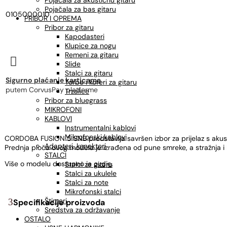
Pojačala za akustičnu gitaru
Pojačala za bas gitaru
0105000010
PRIBOR I OPREMA
Pribor za gitaru
Kapodasteri
Klupice za nogu
Remeni za gitaru

Slide
Stalci za gitaru
Sigurno plaćanje karticama
Torbe i koferi za gitaru
putem CorvusPay platforme
Trzalice
Pribor za bluegrass
MIKROFONI
KABLOVI
Instrumentalni kablovi
Mikrofonski kablovi
CORDOBA FUSION 5 SNB predstavlja savršen izbor za prijelaz s akus
Adapteri, konektori
Prednja ploča ovog modela je izrađena od pune smreke, a stražnja i
STALCI
Više o modelu dostupno je
ovdje
.
Stalci za gitaru
Stalci za ukulele
Stalci za note
Mikrofonski stalci
Štimeri
Specifikacije proizvoda
Sredstva za održavanje
OSTALO