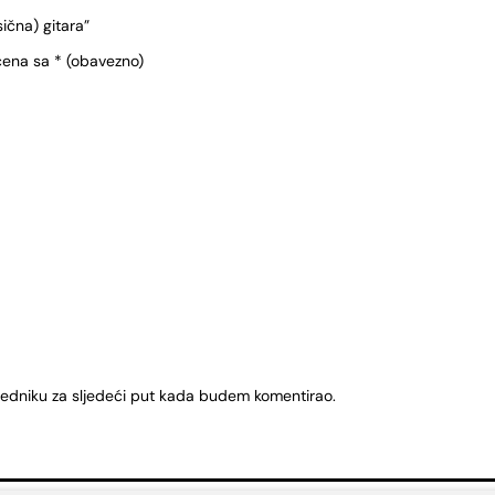
ična) gitara”
čena sa
* (obavezno)
ledniku za sljedeći put kada budem komentirao.