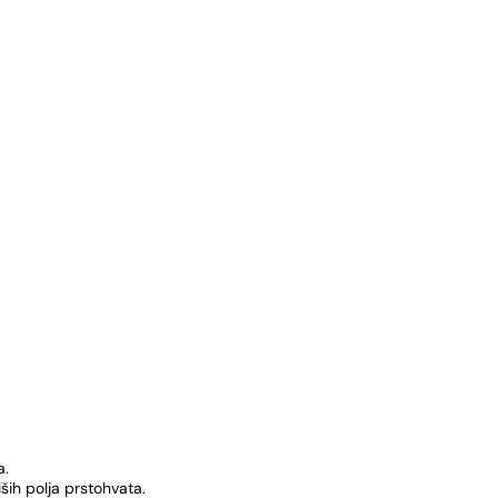
a.
ih polja prstohvata.