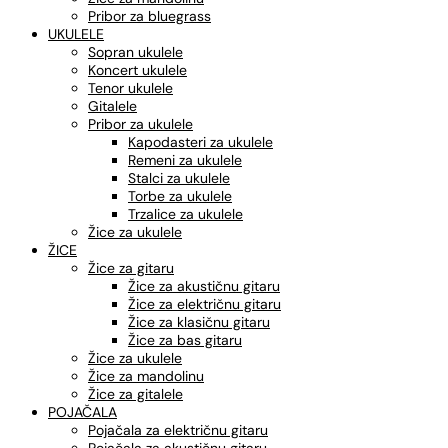
Pribor za bluegrass
UKULELE
Sopran ukulele
Koncert ukulele
Tenor ukulele
Gitalele
Pribor za ukulele
Kapodasteri za ukulele
Remeni za ukulele
Stalci za ukulele
Torbe za ukulele
Trzalice za ukulele
Žice za ukulele
ŽICE
Žice za gitaru
Žice za akustičnu gitaru
Žice za električnu gitaru
Žice za klasičnu gitaru
Žice za bas gitaru
Žice za ukulele
Žice za mandolinu
Žice za gitalele
POJAČALA
Pojačala za električnu gitaru