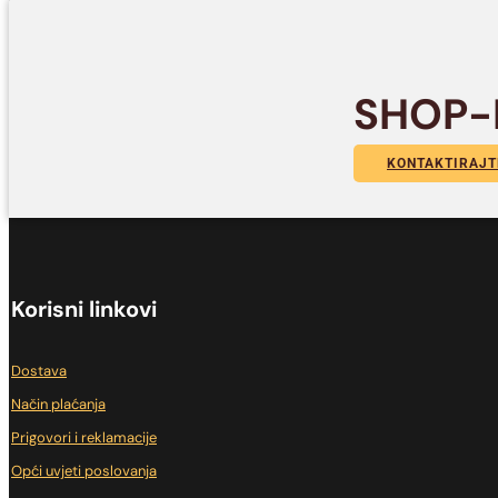
SHOP-
KONTAKTIRAJT
Korisni linkovi
Dostava
Način plaćanja
Prigovori i reklamacije
Opći uvjeti poslovanja