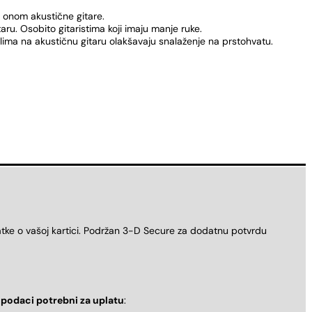
n onom akustične gitare.
taru. Osobito gitaristima koji imaju manje ruke.
klima na akustičnu gitaru olakšavaju snalaženje na prstohvatu.
atke o vašoj kartici. Podržan 3-D Secure za dodatnu potvrdu
i
podaci potrebni za uplatu
: