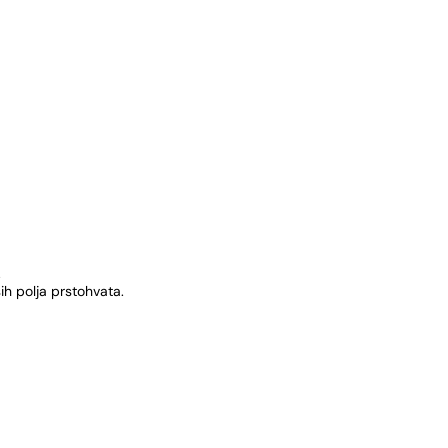
.
h polja prstohvata.