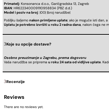
Primatelj:
Konsonanca d.o.o., Garićgradska 13, Zagreb
IBAN
: HR6223400091110958834 (PBZ d.d.)
Model i poziv na broj
: |00| |broj narudžbe|
Pošiljku šaljemo
nakon primljene uplate
; ako je moguće isti dan, a
Uplatu je potrebno izvršiti u roku 2 radna dana
, nakon čega ne m
Koje su opcije dostave?
Osobno preuzimanje u Zagrebu, prema dogovoru
Vaša narudžba se priprema
u roku 24 sata od vidljive uplate
. Ka
Recenzije
Reviews
There are no reviews yet.