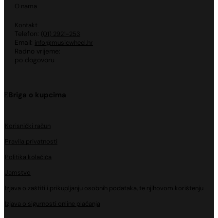
O nama
Kontakt
Telefon:
(01) 2921-253
Email:
info@musicwheel.hr
Radno vrijeme:
po dogovoru
Briga o kupcima
Korisnički račun
Pravila privatnosti
Politika kolačića
Jamstvo
Izjava o zaštiti i prikupljanju osobnih podataka, te njihovom korištenju
Izjava o sigurnosti online plaćanja