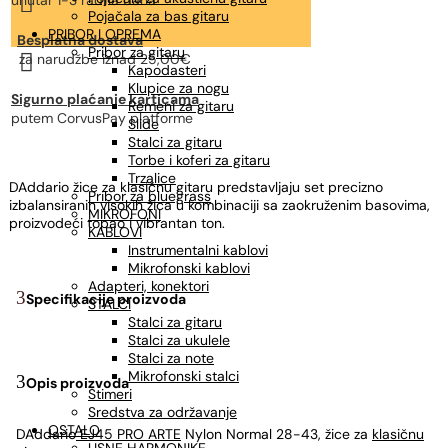

unutar 1-3 radna dana
Pojačala za bas gitaru
PRIBOR I OPREMA
Besplatna dostava
Pribor za gitaru

za narudžbe
iznad 25,00€
Kapodasteri
Klupice za nogu
Sigurno plaćanje karticama
Remeni za gitaru
putem CorvusPay platforme
Slide
Stalci za gitaru
Torbe i koferi za gitaru
Trzalice
DAddario žice za klasičnu gitaru predstavljaju set precizno
Pribor za bluegrass
izbalansiranih visokih žica u kombinaciji sa zaokruženim basovima,
MIKROFONI
proizvodeći topao i vibrantan ton.
KABLOVI
Instrumentalni kablovi
Mikrofonski kablovi
Adapteri, konektori
Specifikacije proizvoda
STALCI
Stalci za gitaru
Stalci za ukulele
Stalci za note
Mikrofonski stalci
Opis proizvoda
Štimeri
Sredstva za održavanje
OSTALO
DAddario
EJ45 PRO ARTE
Nylon Normal 28-43, žice za
klasičnu