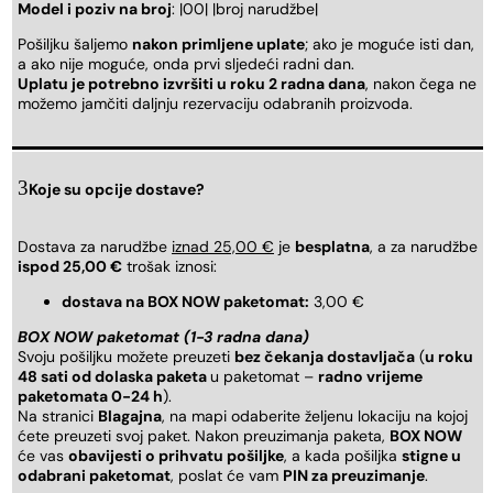
Model i poziv na broj
: |00| |broj narudžbe|
Pošiljku šaljemo
nakon primljene uplate
; ako je moguće isti dan,
a ako nije moguće, onda prvi sljedeći radni dan.
Uplatu je potrebno izvršiti u roku 2 radna dana
, nakon čega ne
možemo jamčiti daljnju rezervaciju odabranih proizvoda.
Koje su opcije dostave?
Dostava za narudžbe
iznad 25,00 €
je
besplatna
, a za narudžbe
ispod 25,00 €
trošak iznosi:
dostava na BOX NOW paketomat:
3,00 €
BOX NOW paketomat (1-3 radna dana)
Svoju pošiljku možete preuzeti
bez čekanja dostavljača
(
u roku
48 sati od dolaska paketa
u paketomat –
radno vrijeme
paketomata 0-24 h
).
Na stranici
Blagajna
, na mapi odaberite željenu lokaciju na kojoj
ćete preuzeti svoj paket. Nakon preuzimanja paketa,
BOX NOW
će vas
obavijesti o prihvatu pošiljke
, a kada pošiljka
stigne u
odabrani paketomat
, poslat će vam
PIN za preuzimanje
.