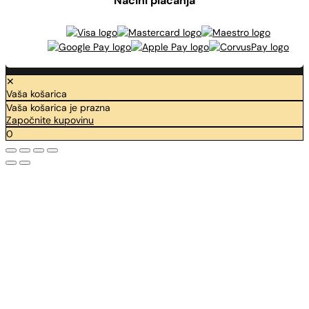
Načini plaćanja
✕
Vaša košarica
Vaša košarica je prazna
Započnite kupovinu
0