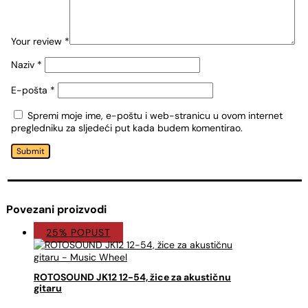
Your review
*
Naziv
*
E-pošta
*
Spremi moje ime, e-poštu i web-stranicu u ovom internet
pregledniku za sljedeći put kada budem komentirao.
Submit
Povezani proizvodi
25% POPUST
ROTOSOUND JK12 12-54, žice za akustičnu
gitaru