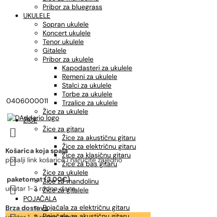
Pribor za bluegrass
UKULELE
Sopran ukulele
Koncert ukulele
Tenor ukulele
Gitalele
Pribor za ukulele
Kapodasteri za ukulele
Remeni za ukulele
Stalci za ukulele
Torbe za ukulele
0406000011
Trzalice za ukulele
Žice za ukulele
ŽICE
Žice za gitaru

Žice za akustičnu gitaru
Žice za električnu gitaru
Košarica koja spaja
Žice za klasičnu gitaru

pošalji link košarice i naručite zajedno
Žice za bas gitaru
Žice za ukulele
paketomat (3,00€)
Žice za mandolinu

unutar 1-3 radna dana
Žice za gitalele
POJAČALA
Pojačala za električnu gitaru
Brza dostava
Pojačala za akustičnu gitaru