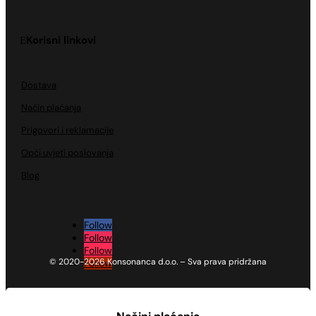
Korisni linkovi
Dostava
Način plaćanja
Prigovori i reklamacije
Opći uvjeti poslovanja
Blog
Follow
Follow
Follow
© 2020-2026 Konsonanca d.o.o. – Sva prava pridržana
Follow