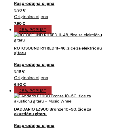
Izvorna
Trenutna
cijena
cijena
5,93
€
bila
je:
je:
5,93 €.
7,90 €.
7,90
€
25% POPUST
ROTOSOUND R11 RED 11-48, žice za električnu
gitaru
Izvorna
Trenutna
cijena
cijena
5,18
€
bila
je:
je:
5,18 €.
6,90 €.
6,90
€
25% POPUST
DADDARIO EZ900 Bronze 10-50, žice za
akustičnu gitaru
Izvorna
Trenutna