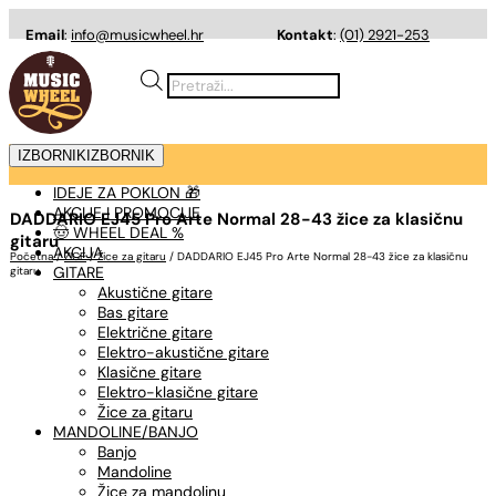
Email
:
info@musicwheel.hr
Kontakt
:
(01) 2921-253
Products
search
IZBORNIK
IZBORNIK
IDEJE ZA POKLON 🎁
AKCIJE I PROMOCIJE
DADDARIO EJ45 Pro Arte Normal 28-43 žice za klasičnu
🤠 WHEEL DEAL %
gitaru
AKCIJA
Početna
/
ŽICE
/
Žice za gitaru
/ DADDARIO EJ45 Pro Arte Normal 28-43 žice za klasičnu
GITARE
gitaru
Akustične gitare
Bas gitare
Električne gitare
Elektro-akustične gitare
Klasične gitare
Elektro-klasične gitare
Žice za gitaru
MANDOLINE/BANJO
Banjo
Mandoline
Žice za mandolinu