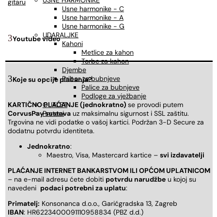
USNE HARMONIKE
gitaru
Usne harmonike - C
Usne harmonike - A
Usne harmonike - G
UDARALJKE
Youtube video
Kahoni
Metlice za kahon
Torbe za kahon
Djembe
Pribor za bubnjeve
Koje su opcije plaćanja?
Palice za bubnjeve
Podloge za vježbanje
KARTIČNO PLAĆANJE (jednokratno)
se provodi putem
OUTLET
CorvusPay sustava
uz maksimalnu sigurnost i SSL zaštitu.
Prsteni
Trgovina ne vidi podatke o vašoj kartici. Podržan 3-D Secure za
dodatnu potvrdu identiteta.
Jednokratno
:
Maestro, Visa, Mastercard kartice –
svi izdavatelji
PLAĆANJE INTERNET BANKARSTVOM ILI OPĆOM UPLATNICOM
– na e-mail adresu ćete dobiti
potvrdu narudžbe
u kojoj su
navedeni
podaci potrebni za uplatu
:
Primatelj:
Konsonanca d.o.o., Garićgradska 13, Zagreb
IBAN
: HR6223400091110958834 (PBZ d.d.)