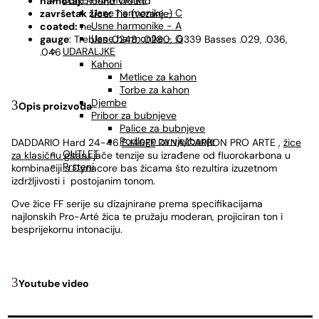
USNE HARMONIKE
namotaj:
Round Wound
Usne harmonike - C
završetak žice:
Tie (vezanje)
Usne harmonike - A
coated:
ne
Usne harmonike - G
gauge
: Trebles .0248, .0280, .0339 Basses .029, .036,
UDARALJKE
.046
Kahoni
Metlice za kahon
Torbe za kahon
Djembe
Opis proizvoda
Pribor za bubnjeve
Palice za bubnjeve
Podloge za vježbanje
DADDARIO Hard 24-46
EJ46FF
DYNA/CARBON PRO ARTE ,
žice
OUTLET
za klasičnu gitaru
jače tenzije su izrađene od fluorokarbona u
Prsteni
kombinaciji s Dynacore bas žicama što rezultira izuzetnom
izdržljivosti i postojanim tonom.
Ove žice FF serije su dizajnirane prema specifikacijama
najlonskih Pro-Arté žica te pružaju moderan, projiciran ton i
besprijekornu intonaciju.
Youtube video