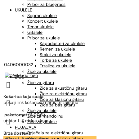
Pribor za bluegrass
UKULELE
Sopran ukulele
Koncert ukulele
Tenor ukulele
Gitalele
Pribor za ukulele
Kapodasteri za ukulele
Remeni za ukulele
Stalci za ukulele
Torbe za ukulele
0406000032
Trzalice za ukulele
Žice za ukulele
ŽICE
Žice za gitaru

Žice za akustičnu gitaru
Žice za električnu gitaru
Košarica koja spaja
Žice za klasičnu gitaru

pošalji link košarice i naručite zajedno
Žice za bas gitaru
Žice za ukulele
paketomat (3,00€)
Žice za mandolinu

unutar 1-3 radna dana
Žice za gitalele
POJAČALA
Pojačala za električnu gitaru
Brza dostava
Pojačala za akustičnu gitaru