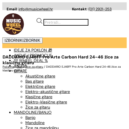
Email
:
info@musicwheel.hr
Kontakt
:
(01) 2921-253
Products
search
IZBORNIK
IZBORNIK
IDEJE ZA POKLON 🎁
AKCIJE I PROMOCIJE
DADDARIO EJ46FF Pro Arte Carbon Hard 24-46 žice za
🤠 WHEEL DEAL %
klasičnu gitaru
AKCIJA
Početna
/
ŽICE
/
Žice za gitaru
/ DADDARIO EJ46FF Pro Arte Carbon Hard 24-46 žice za
GITARE
klasičnu gitaru
Akustične gitare
Bas gitare
Električne gitare
Elektro-akustične gitare
Klasične gitare
Elektro-klasične gitare
Žice za gitaru
MANDOLINE/BANJO
Banjo
Mandoline
Žice za mandolinu