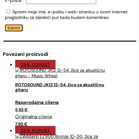
E-pošta
*
Spremi moje ime, e-poštu i web-stranicu u ovom internet
pregledniku za sljedeći put kada budem komentirao.
Submit
Povezani proizvodi
25% POPUST
ROTOSOUND JK12 12-54, žice za akustičnu
gitaru
Izvorna
Trenutna
cijena
cijena
5,93
€
bila
je:
je:
5,93 €.
7,90 €.
7,90
€
25% POPUST