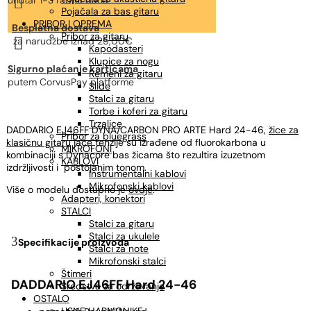

unutar 1-3 radna dana
Pojačala za bas gitaru
PRIBOR I OPREMA
Besplatna dostava
Pribor za gitaru

za narudžbe
iznad 25,00€
Kapodasteri
Klupice za nogu
Sigurno plaćanje karticama
Remeni za gitaru
putem CorvusPay platforme
Slide
Stalci za gitaru
Torbe i koferi za gitaru
Trzalice
DADDARIO
EJ46FF
DYNA/CARBON PRO ARTE Hard 24-46,
žice za
Pribor za bluegrass
klasičnu gitaru
jače tenzije su izrađene od fluorokarbona u
MIKROFONI
kombinaciji s Dynacore bas žicama što rezultira izuzetnom
KABLOVI
izdržljivosti i postojanim tonom.
Instrumentalni kablovi
Mikrofonski kablovi
Više o modelu dostupno je
ovdje
.
Adapteri, konektori
STALCI
Stalci za gitaru
Stalci za ukulele
Specifikacije proizvoda
Stalci za note
Mikrofonski stalci
Štimeri
DADDARIO EJ46FF Hard 24-46
Sredstva za održavanje
OSTALO