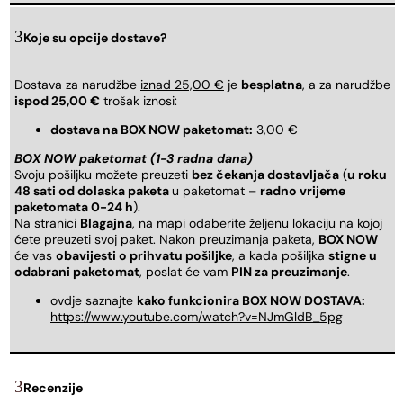
Koje su opcije dostave?
Dostava za narudžbe
iznad 25,00 €
je
besplatna
, a za narudžbe
ispod 25,00 €
trošak iznosi:
dostava na BOX NOW paketomat:
3,00 €
BOX NOW paketomat (1-3 radna dana)
Svoju pošiljku možete preuzeti
bez čekanja dostavljača
(
u roku
48 sati od dolaska paketa
u paketomat –
radno vrijeme
paketomata 0-24 h
).
Na stranici
Blagajna
, na mapi odaberite željenu lokaciju na kojoj
ćete preuzeti svoj paket. Nakon preuzimanja paketa,
BOX NOW
će vas
obavijesti o prihvatu pošiljke
, a kada pošiljka
stigne u
odabrani paketomat
, poslat će vam
PIN za preuzimanje
.
ovdje saznajte
kako funkcionira BOX NOW DOSTAVA:
https://www.youtube.com/watch?v=NJmGldB_5pg
Recenzije