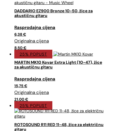
DADDARIO EZ900 Bronze 10-50, žice za
akustičnu gitaru
Izvorna
Trenutna
cijena
cijena
6,38
€
bila
je:
je:
6,38 €.
8,50 €.
8,50
€
25% POPUST
MARTIN MK10 Kovar Extra Light (10-47), žice
za akustičnu gitaru
Izvorna
Trenutna
cijena
cijena
15,75
€
bila
je:
je:
15,75 €.
21,00 €.
21,00
€
25% POPUST
ROTOSOUND R11 RED 11-48, žice za električnu
gitaru