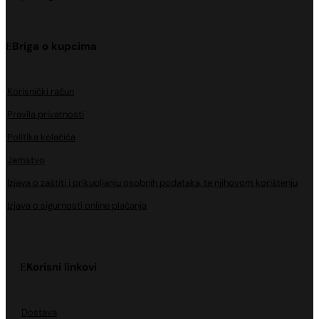
Briga o kupcima
Korisnički račun
Pravila privatnosti
Politika kolačića
Jamstvo
Izjava o zaštiti i prikupljanju osobnih podataka, te njihovom korištenju
Izjava o sigurnosti online plaćanja
Korisni linkovi
Dostava