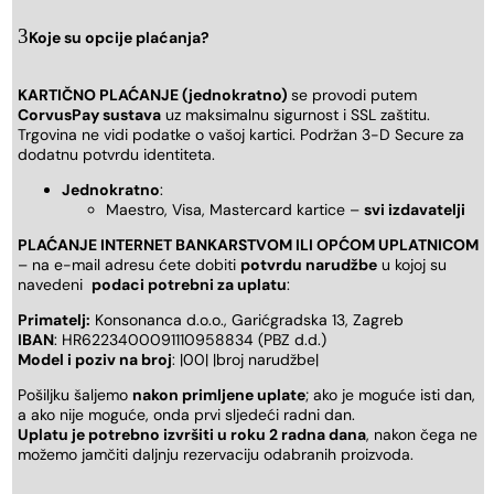
Koje su opcije plaćanja?
KARTIČNO PLAĆANJE (jednokratno)
se provodi putem
CorvusPay sustava
uz maksimalnu sigurnost i SSL zaštitu.
Trgovina ne vidi podatke o vašoj kartici. Podržan 3-D Secure za
dodatnu potvrdu identiteta.
Jednokratno
:
Maestro, Visa, Mastercard kartice –
svi izdavatelji
PLAĆANJE INTERNET BANKARSTVOM ILI OPĆOM UPLATNICOM
– na e-mail adresu ćete dobiti
potvrdu narudžbe
u kojoj su
navedeni
podaci potrebni za uplatu
:
Primatelj:
Konsonanca d.o.o., Garićgradska 13, Zagreb
IBAN
: HR6223400091110958834 (PBZ d.d.)
Model i poziv na broj
: |00| |broj narudžbe|
Pošiljku šaljemo
nakon primljene uplate
; ako je moguće isti dan,
a ako nije moguće, onda prvi sljedeći radni dan.
Uplatu je potrebno izvršiti u roku 2 radna dana
, nakon čega ne
možemo jamčiti daljnju rezervaciju odabranih proizvoda.