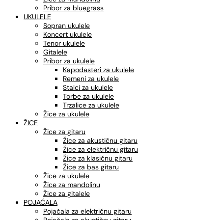
Pribor za bluegrass
UKULELE
Sopran ukulele
Koncert ukulele
Tenor ukulele
Gitalele
Pribor za ukulele
Kapodasteri za ukulele
Remeni za ukulele
Stalci za ukulele
Torbe za ukulele
Trzalice za ukulele
Žice za ukulele
ŽICE
Žice za gitaru
Žice za akustičnu gitaru
Žice za električnu gitaru
Žice za klasičnu gitaru
Žice za bas gitaru
Žice za ukulele
Žice za mandolinu
Žice za gitalele
POJAČALA
Pojačala za električnu gitaru