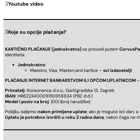
Youtube video
Koje su opcije plaćanja?
KARTIČNO PLAĆANJE (jednokratno)
se provodi putem
CorvusPa
identiteta.
Jednokratno
:
Maestro, Visa, Mastercard kartice –
svi izdavatelji
PLAĆANJE INTERNET BANKARSTVOM ILI OPĆOM UPLATNICOM
–
Primatelj:
Konsonanca d.o.o., Garićgradska 13, Zagreb
IBAN
: HR6223400091110958834 (PBZ d.d.)
Model i poziv na broj
: |00| |broj narudžbe|
Pošiljku šaljemo
nakon primljene uplate
; ako je moguće isti dan, a
Uplatu je potrebno izvršiti u roku 2 radna dana
, nakon čega ne m