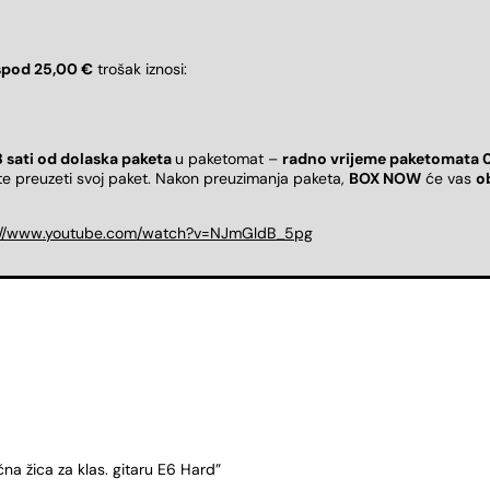
spod 25,00 €
trošak iznosi:
8 sati od dolaska paketa
u paketomat –
radno vrijeme paketomata 
ete preuzeti svoj paket. Nakon preuzimanja paketa,
BOX NOW
će vas
o
://www.youtube.com/watch?v=NJmGldB_5pg
na žica za klas. gitaru E6 Hard”