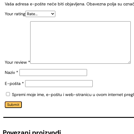
Vaša adresa e-pošte neće biti objavljena.
Obavezna polja su ozna
Your rating
Your review
*
Naziv
*
E-pošta
*
Spremi moje ime, e-poštu i web-stranicu u ovom internet preg
Submit
Povezani proizvodi