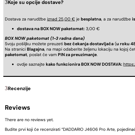
Koje su opcije dostave?
Dostava za narudžbe
iznad 25,00 €
je
besplatna
, a za narudžbe
i
dostava na BOX NOW paketomat:
3,00 €
BOX NOW paketomat (1-3 radna dana)
Svoju pošiljku možete preuzeti
bez čekanja dostavljača
(
u roku 4
Na stranici
Blagajna
, na mapi odaberite željenu lokaciju na kojoj ć
paketomat
, poslat će vam
PIN za preuzimanje
.
ovdje saznajte
kako funkcionira BOX NOW DOSTAVA:
https
Recenzije
Reviews
There are no reviews yet.
Budite prvi koji će recenzirati “DADDARIO J4606 Pro Arte, pojedinač