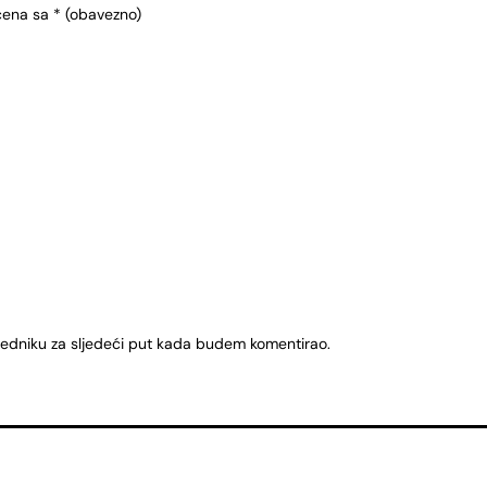
čena sa
* (obavezno)
ledniku za sljedeći put kada budem komentirao.