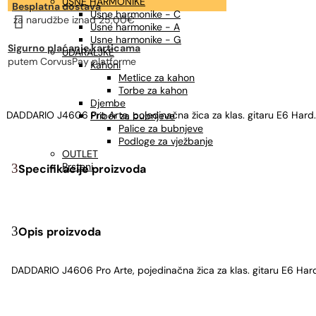
USNE HARMONIKE
Besplatna dostava
Usne harmonike - C

za narudžbe
iznad 25,00€
Usne harmonike - A
Usne harmonike - G
Sigurno plaćanje karticama
UDARALJKE
putem CorvusPay platforme
Kahoni
Metlice za kahon
Torbe za kahon
Djembe
DADDARIO J4606 Pro Arte, pojedinačna žica za klas. gitaru E6 Hard.
Pribor za bubnjeve
Palice za bubnjeve
Podloge za vježbanje
OUTLET
Prsteni
Specifikacije proizvoda
Opis proizvoda
DADDARIO J4606 Pro Arte, pojedinačna žica za klas. gitaru E6 Har