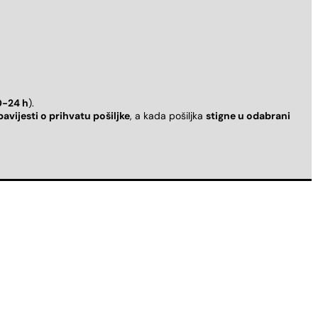
0-24 h
).
bavijesti o prihvatu pošiljke
, a kada pošiljka
stigne u odabrani