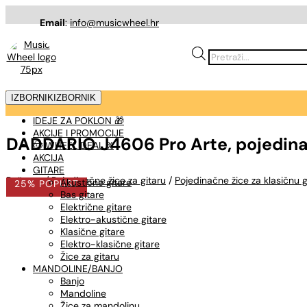
Email
:
info@musicwheel.hr
Products
search
IZBORNIK
IZBORNIK
IDEJE ZA POKLON 🎁
AKCIJE I PROMOCIJE
DADDARIO J4606 Pro Arte, pojedinač
🤠 WHEEL DEAL %
AKCIJA
GITARE
Početna
/
Pojedinačne žice za gitaru
/
Pojedinačne žice za klasičnu g
Akustične gitare
25% POPUST
Bas gitare
Električne gitare
Elektro-akustične gitare
Klasične gitare
Elektro-klasične gitare
Žice za gitaru
MANDOLINE/BANJO
Banjo
Mandoline
Žice za mandolinu