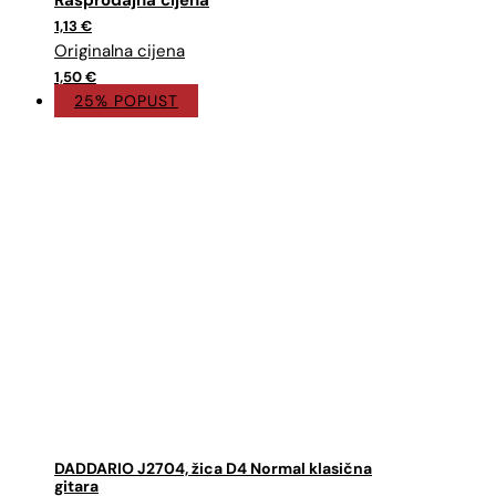
cijena
cijena
1,13
€
bila
je:
je:
1,13 €.
1,50 €.
1,50
€
25% POPUST
DADDARIO J2704, žica D4 Normal klasična
gitara