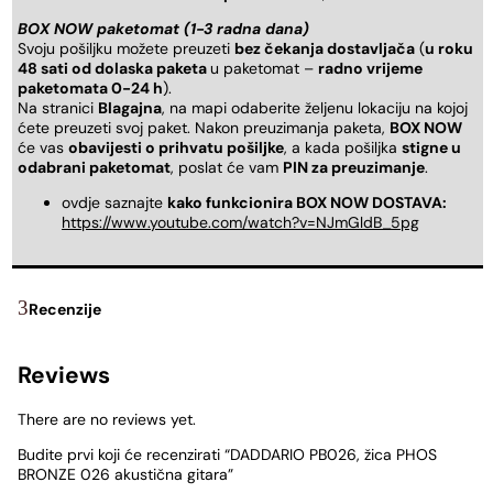
BOX NOW paketomat (1-3 radna dana)
Svoju pošiljku možete preuzeti
bez čekanja dostavljača
(
u roku
48 sati od dolaska paketa
u paketomat –
radno vrijeme
paketomata 0-24 h
).
Na stranici
Blagajna
, na mapi odaberite željenu lokaciju na kojoj
ćete preuzeti svoj paket. Nakon preuzimanja paketa,
BOX NOW
će vas
obavijesti o prihvatu pošiljke
, a kada pošiljka
stigne u
odabrani paketomat
, poslat će vam
PIN za preuzimanje
.
ovdje saznajte
kako funkcionira BOX NOW DOSTAVA:
https://www.youtube.com/watch?v=NJmGldB_5pg
Recenzije
Reviews
There are no reviews yet.
Budite prvi koji će recenzirati “DADDARIO PB026, žica PHOS
BRONZE 026 akustična gitara”