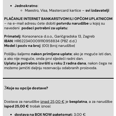
Jednokratno
:
Maestro, Visa, Mastercard kartice –
svi izdavatelji
PLAĆANJE INTERNET BANKARSTVOM ILI OPĆOM UPLATNICOM
– na e-mail adresu ćete dobiti
potvrdu narudžbe
u kojoj su
navedeni
podaci potrebni za uplatu
:
Primatelj:
Konsonanca d.o.o., Garićgradska 13, Zagreb
IBAN
: HR6223400091110958834 (PBZ d.d.)
Model i poziv na broj
: |00| |broj narudžbe|
Pošiljku šaljemo
nakon primljene uplate
; ako je moguće isti dan,
a ako nije moguće, onda prvi sljedeći radni dan.
Uplatu je potrebno izvršiti u roku 2 radna dana
, nakon čega ne
možemo jamčiti daljnju rezervaciju odabranih proizvoda.
Koje su opcije dostave?
Dostava za narudžbe
iznad 25,00 €
je
besplatna
, a za narudžbe
ispod 25,00 €
trošak iznosi:
dostava na BOX NOW paketomat:
3,00 €