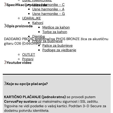
USNE HARMONIKE
Usne harmonike - C
Specifikacije proizvoda
Usne harmonike - A
Usne harmonike - G
UDARALJKE
Kahoni
Opis proizvoda
Metlice za kahon
Torbe za kahon
Djembe
DADDARIO PB026, pojedinačna PHOS BRONZE žica za akustičnu
Pribor za bubnjeve
gitaru 026 (0.660mm).
Palice za bubnjeve
Podloge za vježbanje
OUTLET
Prsteni
Youtube video
Koje su opcije plaćanja?
KARTIČNO PLAĆANJE (jednokratno)
se provodi putem
CorvusPay sustava
uz maksimalnu sigurnost i SSL zaštitu.
Trgovina ne vidi podatke o vašoj kartici. Podržan 3-D Secure za
dodatnu potvrdu identiteta.