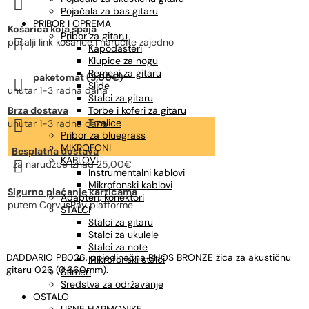

gitara
Pojačala za bas gitaru
količina
PRIBOR I OPREMA
Košarica koja spaja
Pribor za gitaru

pošalji link košarice i naručite zajedno
Kapodasteri
Klupice za nogu
Remeni za gitaru
paketomat (3,00€)

Slide
unutar 1-3 radna dana
Stalci za gitaru
Brza dostava
Torbe i koferi za gitaru

Trzalice
unutar 1-3 radna dana
Pribor za bluegrass
MIKROFONI
Besplatna dostava
KABLOVI

za narudžbe
iznad 25,00€
Instrumentalni kablovi
Mikrofonski kablovi
Sigurno plaćanje karticama
Adapteri, konektori
putem CorvusPay platforme
STALCI
Stalci za gitaru
Stalci za ukulele
Stalci za note
DADDARIO PB026, pojedinačna PHOS BRONZE žica za akustičnu
Mikrofonski stalci
gitaru 026 (0.660mm).
Štimeri
Sredstva za održavanje
OSTALO