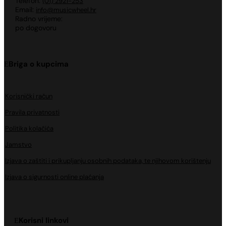
Telefon:
(01) 2921-253
Email:
info@musicwheel.hr
Radno vrijeme:
po dogovoru
Briga o kupcima
Korisnički račun
Pravila privatnosti
Politika kolačića
Jamstvo
Izjava o zaštiti i prikupljanju osobnih podataka, te njihovom korištenju
Izjava o sigurnosti online plaćanja
Korisni linkovi