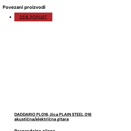
Povezani proizvodi
25% POPUST
DADDARIO PL016, žica PLAIN STEEL 016
akustična/električna gitara
Izvorna
Trenutna