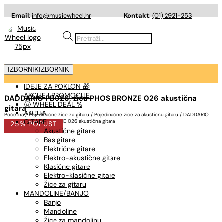
Email
:
info@musicwheel.hr
Kontakt
:
(01) 2921-253
Products
search
IZBORNIK
IZBORNIK
IDEJE ZA POKLON 🎁
AKCIJE I PROMOCIJE
DADDARIO PB026, žica PHOS BRONZE 026 akustična
🤠 WHEEL DEAL %
gitara
AKCIJA
Početna
/
Pojedinačne žice za gitaru
/
Pojedinačne žice za akustičnu gitaru
/ DADDARIO
GITARE
PB026, žica PHOS BRONZE 026 akustična gitara
25% POPUST
Akustične gitare
Bas gitare
Električne gitare
Elektro-akustične gitare
Klasične gitare
Elektro-klasične gitare
Žice za gitaru
MANDOLINE/BANJO
Banjo
Mandoline
Žice za mandolinu