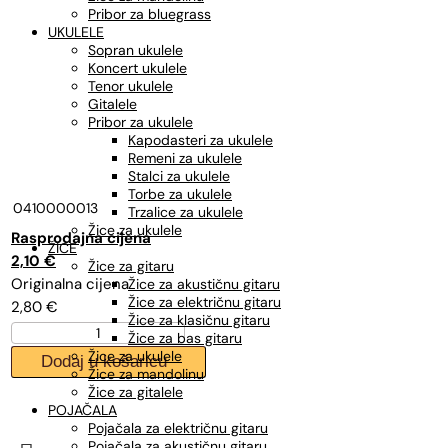
Pribor za bluegrass
UKULELE
Sopran ukulele
Koncert ukulele
Tenor ukulele
Gitalele
Pribor za ukulele
Kapodasteri za ukulele
Remeni za ukulele
Stalci za ukulele
Torbe za ukulele
0410000013
Trzalice za ukulele
Žice za ukulele
Izvorna
Trenutna
ŽICE
cijena
cijena
2,10
€
Žice za gitaru
bila
je:
Žice za akustičnu gitaru
Žice za električnu gitaru
2,80
€
je:
2,10 €.
Žice za klasičnu gitaru
DADDARIO
2,80 €.
Žice za bas gitaru
PB026,
Žice za ukulele
Dodaj u košaricu
žica
Žice za mandolinu
PHOS
Žice za gitalele
BRONZE
POJAČALA
026
Pojačala za električnu gitaru
akustična
Pojačala za akustičnu gitaru