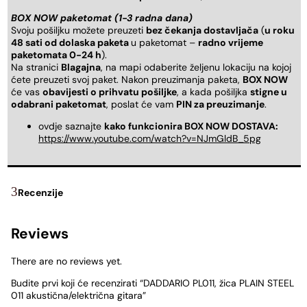
BOX NOW paketomat (1-3 radna dana)
Svoju pošiljku možete preuzeti
bez čekanja dostavljača
(
u roku
48 sati od dolaska paketa
u paketomat –
radno vrijeme
paketomata 0-24 h
).
Na stranici
Blagajna
, na mapi odaberite željenu lokaciju na kojoj
ćete preuzeti svoj paket. Nakon preuzimanja paketa,
BOX NOW
će vas
obavijesti o prihvatu pošiljke
, a kada pošiljka
stigne u
odabrani paketomat
, poslat će vam
PIN za preuzimanje
.
ovdje saznajte
kako funkcionira BOX NOW DOSTAVA:
https://www.youtube.com/watch?v=NJmGldB_5pg
Recenzije
Reviews
There are no reviews yet.
Budite prvi koji će recenzirati “DADDARIO PL011, žica PLAIN STEEL
011 akustična/električna gitara”