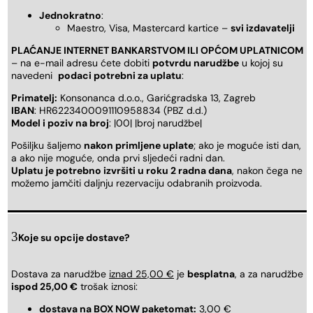
Jednokratno
:
Maestro, Visa, Mastercard kartice –
svi izdavatelji
PLAĆANJE INTERNET BANKARSTVOM ILI OPĆOM UPLATNICOM
– na e-mail adresu ćete dobiti
potvrdu narudžbe
u kojoj su
navedeni
podaci potrebni za uplatu
:
Primatelj:
Konsonanca d.o.o., Garićgradska 13, Zagreb
IBAN
: HR6223400091110958834 (PBZ d.d.)
Model i poziv na broj
: |00| |broj narudžbe|
Pošiljku šaljemo
nakon primljene uplate
; ako je moguće isti dan,
a ako nije moguće, onda prvi sljedeći radni dan.
Uplatu je potrebno izvršiti u roku 2 radna dana
, nakon čega ne
možemo jamčiti daljnju rezervaciju odabranih proizvoda.
Koje su opcije dostave?
Dostava za narudžbe
iznad 25,00 €
je
besplatna
, a za narudžbe
ispod 25,00 €
trošak iznosi:
dostava na BOX NOW paketomat:
3,00 €