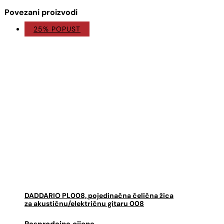
Povezani proizvodi
25% POPUST
DADDARIO PL008, pojedinačna čelična žica
za akustičnu/električnu gitaru 008
Izvorna
Trenutna