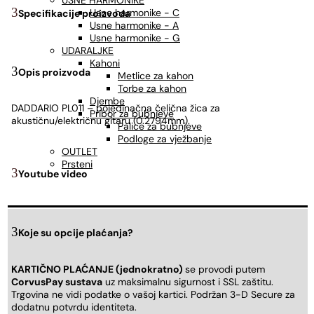
USNE HARMONIKE
Usne harmonike - C
Specifikacije proizvoda
Usne harmonike - A
Usne harmonike - G
UDARALJKE
Kahoni
Opis proizvoda
Metlice za kahon
Torbe za kahon
Djembe
DADDARIO PL011 – pojedinačna čelična žica za
Pribor za bubnjeve
akustičnu/električnu gitaru (0.2794mm).
Palice za bubnjeve
Podloge za vježbanje
OUTLET
Prsteni
Youtube video
Koje su opcije plaćanja?
KARTIČNO PLAĆANJE (jednokratno)
se provodi putem
CorvusPay sustava
uz maksimalnu sigurnost i SSL zaštitu.
Trgovina ne vidi podatke o vašoj kartici. Podržan 3-D Secure za
dodatnu potvrdu identiteta.