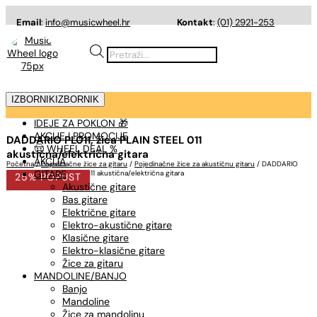
Email
:
info@musicwheel.hr
Kontakt
:
(01) 2921-253
Products
search
IZBORNIK
IZBORNIK
IDEJE ZA POKLON 🎁
AKCIJE I PROMOCIJE
DADDARIO PL011, žica PLAIN STEEL 011
🤠 WHEEL DEAL %
akustična/električna gitara
AKCIJA
Početna
/
Pojedinačne žice za gitaru
/
Pojedinačne žice za akustičnu gitaru
/ DADDARIO
GITARE
PL011, žica PLAIN STEEL 011 akustična/električna gitara
25% POPUST
Akustične gitare
Bas gitare
Električne gitare
Elektro-akustične gitare
Klasične gitare
Elektro-klasične gitare
Žice za gitaru
MANDOLINE/BANJO
Banjo
Mandoline
Žice za mandolinu