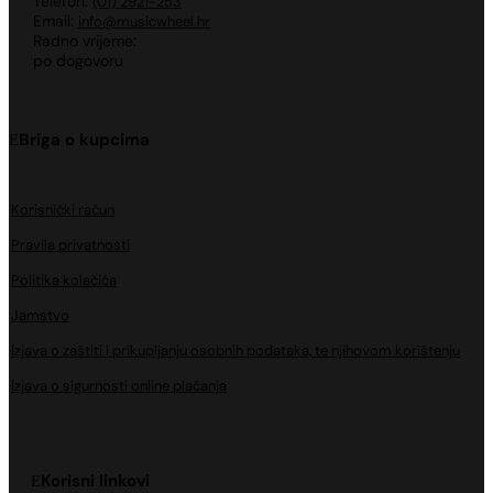
Telefon:
(01) 2921-253
Email:
info@musicwheel.hr
Radno vrijeme:
po dogovoru
Briga o kupcima
Korisnički račun
Pravila privatnosti
Politika kolačića
Jamstvo
Izjava o zaštiti i prikupljanju osobnih podataka, te njihovom korištenju
Izjava o sigurnosti online plaćanja
Korisni linkovi