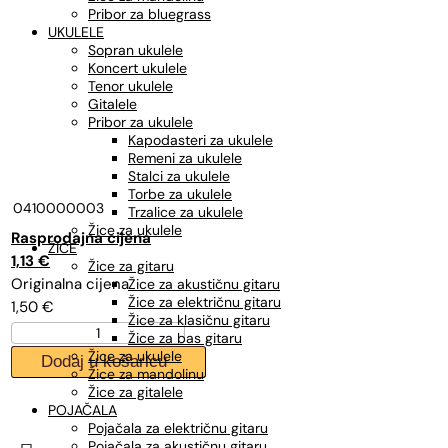
Pribor za bluegrass
UKULELE
Sopran ukulele
Koncert ukulele
Tenor ukulele
Gitalele
Pribor za ukulele
Kapodasteri za ukulele
Remeni za ukulele
Stalci za ukulele
Torbe za ukulele
0410000003
Trzalice za ukulele
Žice za ukulele
Izvorna
Trenutna
ŽICE
cijena
cijena
1,13
€
Žice za gitaru
bila
je:
Žice za akustičnu gitaru
Žice za električnu gitaru
1,50
€
je:
1,13 €.
Žice za klasičnu gitaru
DADDARIO
1,50 €.
Žice za bas gitaru
PL011,
Žice za ukulele
Dodaj u košaricu
žica
Žice za mandolinu
PLAIN
Žice za gitalele
STEEL
POJAČALA
011
Pojačala za električnu gitaru
akustična/električna
Pojačala za akustičnu gitaru