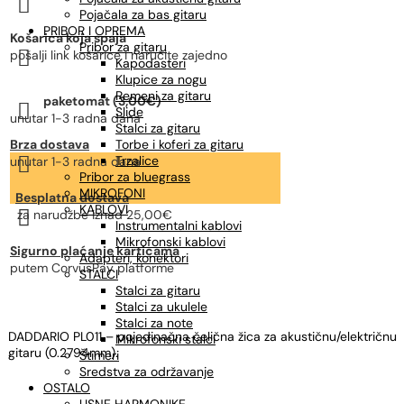

gitara
Pojačala za bas gitaru
količina
PRIBOR I OPREMA
Košarica koja spaja
Pribor za gitaru

pošalji link košarice i naručite zajedno
Kapodasteri
Klupice za nogu
Remeni za gitaru
paketomat (3,00€)

Slide
unutar 1-3 radna dana
Stalci za gitaru
Brza dostava
Torbe i koferi za gitaru

Trzalice
unutar 1-3 radna dana
Pribor za bluegrass
MIKROFONI
Besplatna dostava
KABLOVI

za narudžbe
iznad 25,00€
Instrumentalni kablovi
Mikrofonski kablovi
Sigurno plaćanje karticama
Adapteri, konektori
putem CorvusPay platforme
STALCI
Stalci za gitaru
Stalci za ukulele
Stalci za note
DADDARIO PL011 – pojedinačna čelična žica za akustičnu/električnu
Mikrofonski stalci
gitaru (0.2794mm).
Štimeri
Sredstva za održavanje
OSTALO