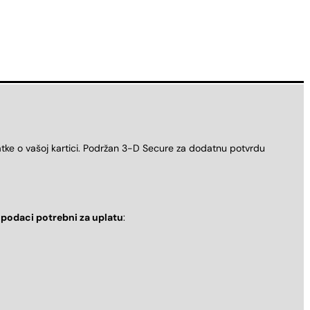
atke o vašoj kartici. Podržan 3-D Secure za dodatnu potvrdu
i
podaci potrebni za uplatu
: