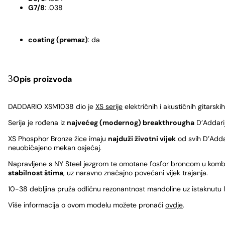
G7/8
: .038
coating (premaz)
: da
Opis proizvoda
DADDARIO XSM1038 dio je
XS serije
električnih i akustičnih gitarski
Serija je rođena iz
najvećeg (modernog) breakthrougha
D’Addarija
XS Phosphor Bronze žice imaju
najduži životni vijek
od svih D’Adda
neuobičajeno mekan osjećaj.
Napravljene s NY Steel jezgrom te omotane fosfor broncom u kombi
stabilnost štima
, uz naravno značajno povećani vijek trajanja.
10-38 debljina pruža odličnu rezonantnost mandoline uz istaknutu l
Više informacija o ovom modelu možete pronaći
ovdje
.