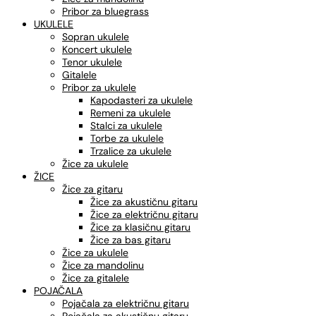
Pribor za bluegrass
UKULELE
Sopran ukulele
Koncert ukulele
Tenor ukulele
Gitalele
Pribor za ukulele
Kapodasteri za ukulele
Remeni za ukulele
Stalci za ukulele
Torbe za ukulele
Trzalice za ukulele
Žice za ukulele
ŽICE
Žice za gitaru
Žice za akustičnu gitaru
Žice za električnu gitaru
Žice za klasičnu gitaru
Žice za bas gitaru
Žice za ukulele
Žice za mandolinu
Žice za gitalele
POJAČALA
Pojačala za električnu gitaru