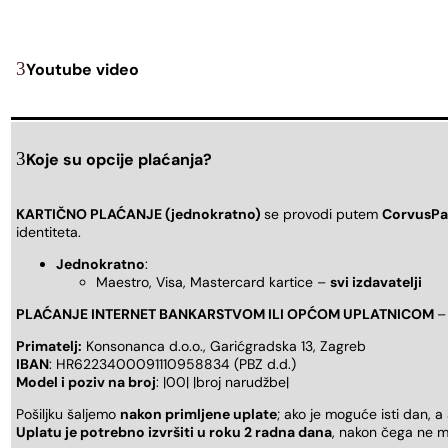
Youtube video
Koje su opcije plaćanja?
KARTIČNO PLAĆANJE (jednokratno)
se provodi putem
CorvusPa
identiteta.
Jednokratno
:
Maestro, Visa, Mastercard kartice –
svi izdavatelji
PLAĆANJE INTERNET BANKARSTVOM ILI OPĆOM UPLATNICOM
–
Primatelj:
Konsonanca d.o.o., Garićgradska 13, Zagreb
IBAN
: HR6223400091110958834 (PBZ d.d.)
Model i poziv na broj
: |00| |broj narudžbe|
Pošiljku šaljemo
nakon primljene uplate
; ako je moguće isti dan, a
Uplatu je potrebno izvršiti u roku 2 radna dana
, nakon čega ne m