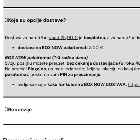
Koje su opcije dostave?
Dostava za narudžbe
iznad 25,00 €
je
besplatna
, a za narudžbe
i
dostava na BOX NOW paketomat:
3,00 €
BOX NOW paketomat (1-3 radna dana)
Svoju pošiljku možete preuzeti
bez čekanja dostavljača
(
u roku 4
Na stranici
Blagajna
, na mapi odaberite željenu lokaciju na kojoj ć
paketomat
, poslat će vam
PIN za preuzimanje
.
ovdje saznajte
kako funkcionira BOX NOW DOSTAVA:
https
Recenzije