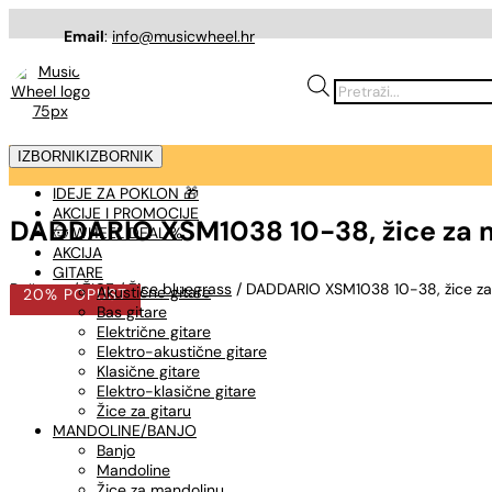
Email
:
info@musicwheel.hr
Products
search
IZBORNIK
IZBORNIK
IDEJE ZA POKLON 🎁
AKCIJE I PROMOCIJE
DADDARIO XSM1038 10-38, žice za 
🤠 WHEEL DEAL %
AKCIJA
GITARE
Početna
/
ŽICE
/
Žice bluegrass
/ DADDARIO XSM1038 10-38, žice za
Akustične gitare
20% POPUST
Bas gitare
Električne gitare
Elektro-akustične gitare
Klasične gitare
Elektro-klasične gitare
Žice za gitaru
MANDOLINE/BANJO
Banjo
Mandoline
Žice za mandolinu