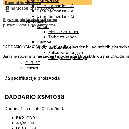
USNE HARMONIKE
Besplatna dostava
Usne harmonike - C

za narudžbe
iznad 25,00€
Usne harmonike - A
Usne harmonike - G
Sigurno plaćanje karticama
UDARALJKE
putem CorvusPay platforme
Kahoni
Metlice za kahon
Torbe za kahon
Djembe
DADDARIO XSM1038 dio je
XS serije
električnih i akustičnih gitarskih
Pribor za bubnjeve
Palice za bubnjeve
Serija je rođena iz
najvećeg (modernog) breakthrougha
D’Addarija 
Podloge za vježbanje
OUTLET
Prsteni
Specifikacije proizvoda
DADDARIO XSM1038
Debljina žica u setu (2 iste žice):
E1/2
: .009
A3/4
: .014
D5/6
: .024