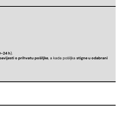
0-24 h
).
bavijesti o prihvatu pošiljke
, a kada pošiljka
stigne u odabrani