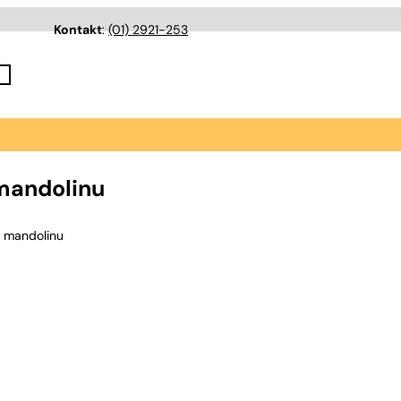
Kontakt
:
(01) 2921-253
mandolinu
 mandolinu