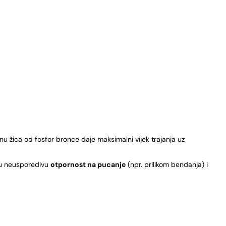
 žica od fosfor bronce daje maksimalni vijek trajanja uz
ju neusporedivu
otpornost na pucanje
(npr. prilikom bendanja) i