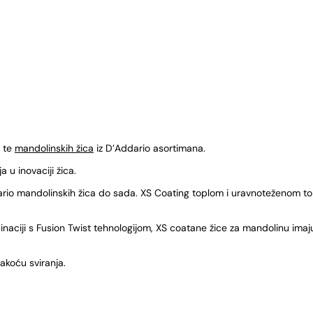
h te
mandolinskih žica
iz D’Addario asortimana.
 u inovaciji žica.
rio mandolinskih žica do sada. XS Coating toplom i uravnoteženom tonu
naciji s Fusion Twist tehnologijom, XS coatane žice za mandolinu ima
akoću sviranja.