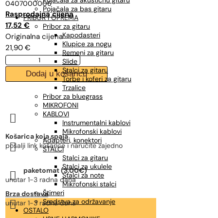
Pojačala za akustičnu gitaru
0407000006
Pojačala za bas gitaru
Izvorna
Trenutna
PRIBOR I OPREMA
17,52
€
cijena
cijena
Pribor za gitaru
Kapodasteri
bila
je:
Klupice za nogu
21,90
€
je:
17,52 €.
Remeni za gitaru
DADDARIO
Slide
21,90 €.
XSM1038
Stalci za gitaru
Dodaj u košaricu
10-
Torbe i koferi za gitaru
38,
Trzalice
žice
Pribor za bluegrass
za
MIKROFONI
mandolinu
KABLOVI

količina
Instrumentalni kablovi
Mikrofonski kablovi
Košarica koja spaja
Adapteri, konektori

pošalji link košarice i naručite zajedno
STALCI
Stalci za gitaru
Stalci za ukulele
paketomat (3,00€)

Stalci za note
unutar 1-3 radna dana
Mikrofonski stalci
Štimeri
Brza dostava
Sredstva za održavanje

unutar 1-3 radna dana
OSTALO