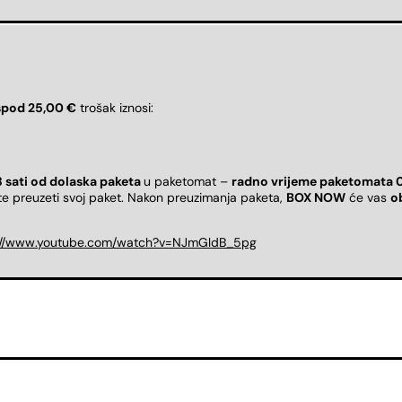
spod 25,00 €
trošak iznosi:
8 sati od dolaska paketa
u paketomat –
radno vrijeme paketomata 
ete preuzeti svoj paket. Nakon preuzimanja paketa,
BOX NOW
će vas
o
://www.youtube.com/watch?v=NJmGldB_5pg