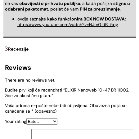
će vas
obavijesti o prihvatu pošiljke
, a kada pošiljka
stigne u
odabrani paketomat
, poslat će vam
PIN za preuzimanje
.
ovdje saznajte
kako funkcionira BOX NOW DOSTAVA:
https://www.youtube.com/watch?v=NJmGldB_5pg
Recenzije
Reviews
There are no reviews yet.
Budite prvi koji će recenzirati “ELIXIR Nanoweb 10-47 BR 11002,
žice za akustičnu gitaru”
Vaša adresa e-pošte neće biti objavljena.
Obavezna polja su
označena sa
* (obavezno)
Your rating