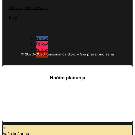
Opći uvjeti poslovanja
Blog
Follow
Follow
Follow
© 2020-2026 Konsonanca d.o.o. – Sva prava pridržana
Follow
Načini plaćanja
✕
Vaša košarica