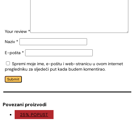
Your review
*
Naziv
*
E-pošta
*
Spremi moje ime, e-poštu i web-stranicu u ovom internet
pregledniku za sljedeći put kada budem komentirao.
Submit
Povezani proizvodi
25% POPUST