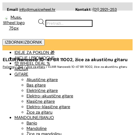
Email
:
info@musicwheel.hr
Kontakt
:
(01) 2921-253
Products
search
IZBORNIK
IZBORNIK
IDEJE ZA POKLON 🎁
AKCIJE I PROMOCIJE
ELIXIR Nanoweb 10-47 BR 11002, žice za akustičnu gitaru
🤠 WHEEL DEAL %
Početna
/
ŽICE
/
Žice za gitaru
/ ELIXIR Nanoweb 10-47 BR 11002, žice za akustičnu gitaru
AKCIJA
GITARE
Akustične gitare
Bas gitare
Električne gitare
Elektro-akustične gitare
Klasične gitare
Elektro-klasične gitare
Žice za gitaru
MANDOLINE/BANJO
Banjo
Mandoline
Žice za mandolinu