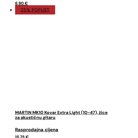
6,90 €.
6,90
€
25% POPUST
MARTIN MK10 Kovar Extra Light (10-47), žice
za akustičnu gitaru
Izvorna
Trenutna
cijena
cijena
15,75
€