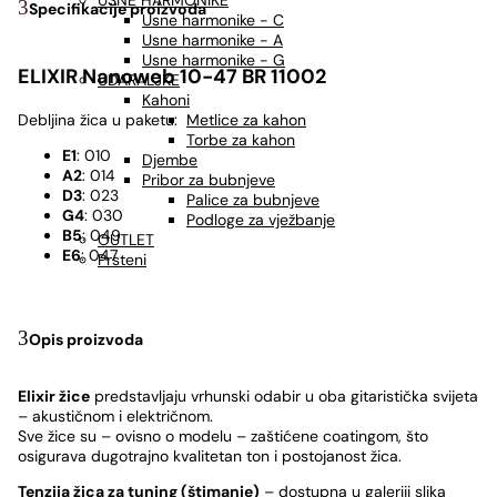
USNE HARMONIKE
Specifikacije proizvoda
Usne harmonike - C
Usne harmonike - A
Usne harmonike - G
ELIXIR Nanoweb 10-47 BR 11002
UDARALJKE
Kahoni
Metlice za kahon
Debljina žica u paketu:
Torbe za kahon
E1
: 010
Djembe
A2
: 014
Pribor za bubnjeve
D3
: 023
Palice za bubnjeve
G4
: 030
Podloge za vježbanje
B5
: 049
OUTLET
E6
: 047
Prsteni
Opis proizvoda
Elixir žice
predstavljaju vrhunski odabir u oba gitaristička svijeta
– akustičnom i električnom.
Sve žice su – ovisno o modelu – zaštićene coatingom, što
osigurava dugotrajno kvalitetan ton i postojanost žica.
Tenzija žica za tuning (štimanje)
– dostupna u galeriji slika