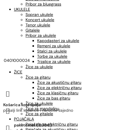
Pribor za bluegrass
UKULELE
Sopran ukulele
Koncert ukulele
Tenor ukulele
Gitalele
Pribor za ukulele
Kapodasteri za ukulele
Remeni za ukulele
Stalci za ukulele
Torbe za ukulele
0401000024
Trzalice za ukulele
Žice za ukulele
ŽICE
Žice za gitaru
Žice za akustičnu gitaru
Žice za električnu gitaru

Žice za klasičnu gitaru
Žice za bas gitaru
Žice za ukulele
Košarica koja spaja
Žice za mandolinu

pošalji link košarice i naručite zajedno
Žice za gitalele
POJAČALA
Pojačala za električnu gitaru
paketomat (3,00€)

Pojačala za akustičnu gitaru