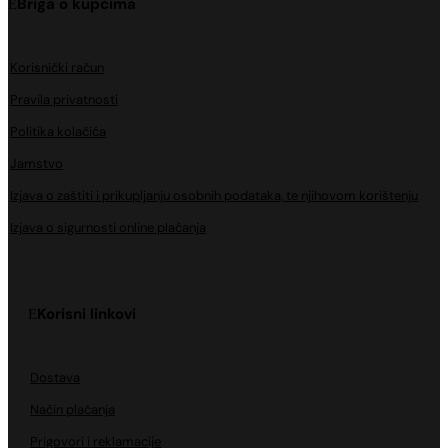
Briga o kupcima
Korisnički račun
Pravila privatnosti
Politika kolačića
Jamstvo
Izjava o zaštiti i prikupljanju osobnih podataka, te njihovom korištenju
Izjava o sigurnosti online plaćanja
Korisni linkovi
Dostava
Način plaćanja
Prigovori i reklamacije