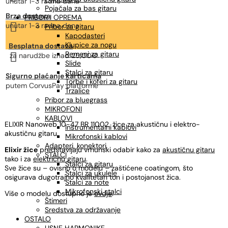
unutar 1-3 radna dana
Pojačala za bas gitaru
Brza dostava
PRIBOR I OPREMA

unutar 1-3 radna dana
Pribor za gitaru
Kapodasteri
Klupice za nogu
Besplatna dostava
Remeni za gitaru

za narudžbe
iznad 25,00€
Slide
Stalci za gitaru
Sigurno plaćanje karticama
Torbe i koferi za gitaru
putem CorvusPay platforme
Trzalice
Pribor za bluegrass
MIKROFONI
KABLOVI
ELIXIR Nanoweb 10-47 BR 11002, žice za akustičnu i elektro-
Instrumentalni kablovi
akustičnu gitaru.
Mikrofonski kablovi
Adapteri, konektori
Elixir žice
predstavljaju vrhunski odabir kako za
akustičnu gitaru
STALCI
tako i za
električnu gitaru
.
Stalci za gitaru
Sve žice su – ovisno o modelu – zaštićene coatingom, što
Stalci za ukulele
osigurava dugotrajno kvalitetan ton i postojanost žica.
Stalci za note
Mikrofonski stalci
Više o modelu dostupno je
ovdje
.
Štimeri
Sredstva za održavanje
OSTALO