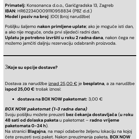
Primatelj:
Konsonanca d.o.o., Garićgradska 13, Zagreb
IBAN
: HR6223400091110958834 (PBZ d.d.)
Model i poziv na broj
: |00| |broj narudžbe|
Pošiljku šaljemo
nakon primljene uplate
; ako je moguće isti dan,
a ako nije moguće, onda prvi sljedeći radni dan.
Uplatu je potrebno izvršiti u roku 2 radna dana
, nakon čega ne
možemo jamčiti daljnju rezervaciju odabranih proizvoda.
Koje su opcije dostave?
Dostava za narudžbe
iznad 25,00 €
je
besplatna
, a za narudžbe
ispod 25,00 €
trošak iznosi:
dostava na BOX NOW paketomat:
3,00 €
BOX NOW paketomat (1-3 radna dana)
Svoju pošiljku možete preuzeti
bez čekanja dostavljača
(
u roku
48 sati od dolaska paketa
u paketomat –
radno vrijeme
paketomata 0-24 h
).
Na stranici
Blagajna
, na mapi odaberite željenu lokaciju na kojoj
ćete preuzeti svoj paket. Nakon preuzimanja paketa,
BOX NOW