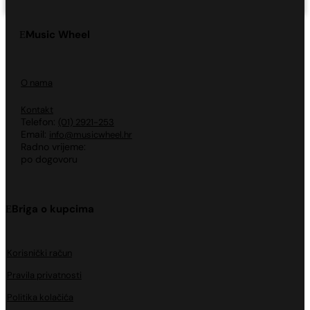
Music Wheel
O nama
Kontakt
Telefon:
(01) 2921-253
Email:
info@musicwheel.hr
Radno vrijeme:
po dogovoru
Briga o kupcima
Korisnički račun
Pravila privatnosti
Politika kolačića