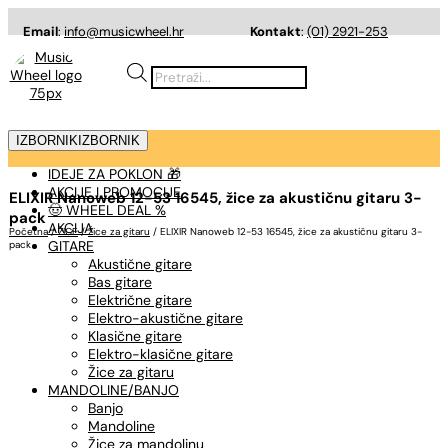
Email
:
info@musicwheel.hr
Kontakt
:
(01) 2921-253
Products
search
IZBORNIK
IZBORNIK
IDEJE ZA POKLON 🎁
AKCIJE I PROMOCIJE
ELIXIR Nanoweb 12-53 16545, žice za akustičnu gitaru 3-
🤠 WHEEL DEAL %
pack
AKCIJA
Početna
/
ŽICE
/
Žice za gitaru
/ ELIXIR Nanoweb 12-53 16545, žice za akustičnu gitaru 3-
GITARE
pack
Akustične gitare
Bas gitare
Električne gitare
Elektro-akustične gitare
Klasične gitare
Elektro-klasične gitare
Žice za gitaru
MANDOLINE/BANJO
Banjo
Mandoline
Žice za mandolinu