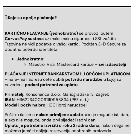
Koje su opcije plaćanja?
KARTIČNO PLAĆANJE (jednokratno)
se provodi putem
CorvusPay sustava
uz maksimalnu sigurnost i SSL zaštitu.
Trgovina ne vidi podatke o vašoj kartici. Podržan 3-D Secure za
dodatnu potvrdu identiteta.
Jednokratno
:
Maestro, Visa, Mastercard kartice –
svi izdavatelji
PLAĆANJE INTERNET BANKARSTVOM ILI OPĆOM UPLATNICOM
– na e-mail adresu ćete dobiti
potvrdu narudžbe
u kojoj su
navedeni
podaci potrebni za uplatu
:
Primatelj:
Konsonanca d.o.o., Garićgradska 13, Zagreb
IBAN
: HR6223400091110958834 (PBZ d.d.)
Model i poziv na broj
: |00| |broj narudžbe|
Pošiljku šaljemo
nakon primljene uplate
; ako je moguće isti dan,
a ako nije moguće, onda prvi sljedeći radni dan.
Uplatu je potrebno izvršiti u roku 2 radna dana
, nakon čega ne
možemo jamčiti daljnju rezervaciju odabranih proizvoda.