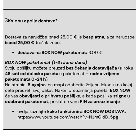
Koje su opcije dostave?
Dostava za narudžbe
iznad 25,00 €
je
besplatna
, a za narudžbe
ispod 25,00 €
trošak iznosi:
dostava na BOX NOW paketomat:
3,00 €
BOX NOW paketomat (1-3 radna dana)
Svoju pošiljku možete preuzeti
bez čekanja dostavljača
(
u roku
48 sati od dolaska paketa
u paketomat –
radno vrijeme
paketomata 0-24 h
).
Na stranici
Blagajna
, na mapi odaberite željenu lokaciju na kojoj
ćete preuzeti svoj paket. Nakon preuzimanja paketa,
BOX NOW
će vas
obavijesti o prihvatu pošiljke
, a kada pošiljka
stigne u
odabrani paketomat
, poslat će vam
PIN za preuzimanje
.
ovdje saznajte
kako funkcionira BOX NOW DOSTAVA:
https://www.youtube.com/watch?v=NJmGldB_5pg