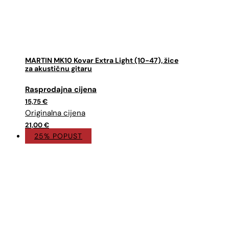
MARTIN MK10 Kovar Extra Light (10-47), žice
za akustičnu gitaru
Izvorna
Trenutna
cijena
cijena
15,75
€
bila
je:
je:
15,75 €.
21,00 €.
21,00
€
25% POPUST