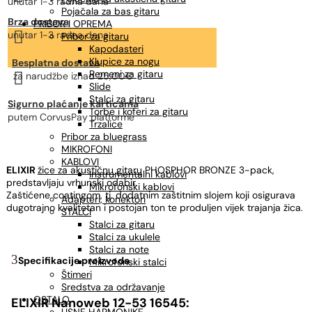
unutar 1-3 radna dana
Pojačala za bas gitaru
Brza dostava
PRIBOR I OPREMA

unutar 1-3 radna dana
Pribor za gitaru
Kapodasteri
Klupice za nogu
Besplatna dostava
Remeni za gitaru

za narudžbe
iznad 25,00€
Slide
Stalci za gitaru
Sigurno plaćanje karticama
Torbe i koferi za gitaru
putem CorvusPay platforme
Trzalice
Pribor za bluegrass
MIKROFONI
KABLOVI
ELIXIR
žice za akustičnu gitaru
PHOSPHOR BRONZE 3-pack,
Instrumentalni kablovi
predstavljaju vrhunski odabir.
Mikrofonski kablovi
Zaštićene coatingom, tj. dodatnim zaštitnim slojem koji osigurava
Adapteri, konektori
dugotrajno kvalitetan i postojan ton te produljen vijek trajanja žica.
STALCI
Stalci za gitaru
Stalci za ukulele
Stalci za note
Specifikacije proizvoda
Mikrofonski stalci
Štimeri
Sredstva za održavanje
OSTALO
ELIXIR Nanoweb 12-53 16545: