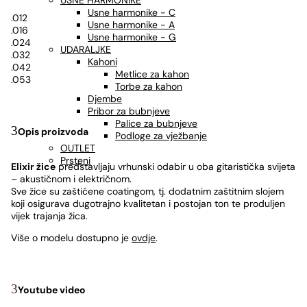
USNE HARMONIKE
Usne harmonike - C
.012
Usne harmonike - A
.016
Usne harmonike - G
.024
UDARALJKE
.032
Kahoni
.042
Metlice za kahon
.053
Torbe za kahon
Djembe
Pribor za bubnjeve
Palice za bubnjeve
Opis proizvoda
Podloge za vježbanje
OUTLET
Prsteni
Elixir žice
predstavljaju vrhunski odabir u oba gitaristička svijeta
– akustičnom i električnom.
Sve žice su zaštićene coatingom, tj. dodatnim zaštitnim slojem
koji osigurava dugotrajno kvalitetan i postojan ton te produljen
vijek trajanja žica.
Više o modelu dostupno je
ovdje
.
Youtube video