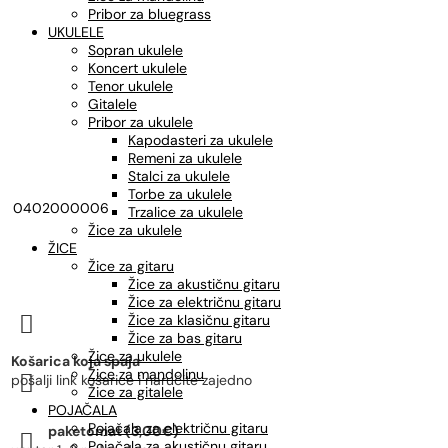
Pribor za bluegrass
UKULELE
Sopran ukulele
Koncert ukulele
Tenor ukulele
Gitalele
Pribor za ukulele
Kapodasteri za ukulele
Remeni za ukulele
Stalci za ukulele
Torbe za ukulele
0402000006
Trzalice za ukulele
Žice za ukulele
ŽICE
Žice za gitaru
Žice za akustičnu gitaru
Žice za električnu gitaru

Žice za klasičnu gitaru
Žice za bas gitaru
Žice za ukulele
Košarica koja spaja
Žice za mandolinu

pošalji link košarice i naručite zajedno
Žice za gitalele
POJAČALA
Pojačala za električnu gitaru
paketomat (3,00€)

Pojačala za akustičnu gitaru