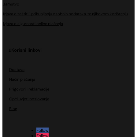
Jamstvo
Izjava o zaštiti i prikupljanju osobnih podataka, te njihovom korištenju
Izjava o sigurnosti online plaćanja
Korisni linkovi
Dostava
Način plaćanja
Prigovori i reklamacije
Opći uvjeti poslovanja
Blog
Follow
Follow