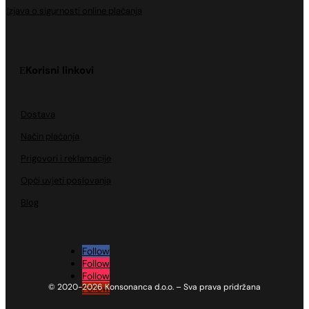
Izjava o sigurnosti online plaćanja
Korisni linkovi
Dostava
Način plaćanja
Prigovori i reklamacije
Opći uvjeti poslovanja
Blog
Follow
Follow
Follow
© 2020-2026 Konsonanca d.o.o. – Sva prava pridržana
Follow