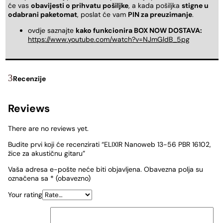
će vas
obavijesti o prihvatu pošiljke
, a kada pošiljka
stigne u
odabrani paketomat
, poslat će vam
PIN za preuzimanje
.
ovdje saznajte
kako funkcionira BOX NOW DOSTAVA:
https://www.youtube.com/watch?v=NJmGldB_5pg
Recenzije
Reviews
There are no reviews yet.
Budite prvi koji će recenzirati “ELIXIR Nanoweb 13-56 PBR 16102,
žice za akustičnu gitaru”
Vaša adresa e-pošte neće biti objavljena.
Obavezna polja su
označena sa
* (obavezno)
Your rating