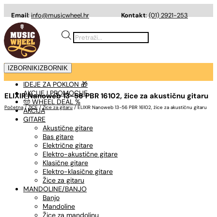
Email
:
info@musicwheel.hr
Kontakt
:
(01) 2921-253
Products
search
IZBORNIK
IZBORNIK
IDEJE ZA POKLON 🎁
AKCIJE I PROMOCIJE
ELIXIR Nanoweb 13-56 PBR 16102, žice za akustičnu gitaru
🤠 WHEEL DEAL %
Početna
/
ŽICE
/
Žice za gitaru
/ ELIXIR Nanoweb 13-56 PBR 16102, žice za akustičnu gitaru
AKCIJA
GITARE
Akustične gitare
Bas gitare
Električne gitare
Elektro-akustične gitare
Klasične gitare
Elektro-klasične gitare
Žice za gitaru
MANDOLINE/BANJO
Banjo
Mandoline
Žice za mandolinu