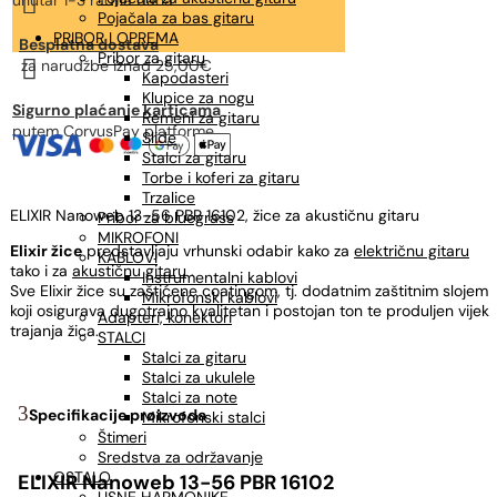

unutar 1-3 radna dana
Pojačala za bas gitaru
PRIBOR I OPREMA
Besplatna dostava
Pribor za gitaru

za narudžbe
iznad 25,00€
Kapodasteri
Klupice za nogu
Sigurno plaćanje karticama
Remeni za gitaru
putem CorvusPay platforme
Slide
Stalci za gitaru
Torbe i koferi za gitaru
Trzalice
ELIXIR Nanoweb 13-56 PBR 16102, žice za akustičnu gitaru
Pribor za bluegrass
MIKROFONI
Elixir žice
predstavljaju vrhunski odabir kako za
električnu gitaru
KABLOVI
tako i za
akustičnu gitaru
.
Instrumentalni kablovi
Sve Elixir žice su zaštićene coatingom, tj. dodatnim zaštitnim slojem
Mikrofonski kablovi
koji osigurava dugotrajno kvalitetan i postojan ton te produljen vijek
Adapteri, konektori
trajanja žica.
STALCI
Stalci za gitaru
Stalci za ukulele
Stalci za note
Specifikacije proizvoda
Mikrofonski stalci
Štimeri
Sredstva za održavanje
OSTALO
ELIXIR Nanoweb 13-56 PBR 16102