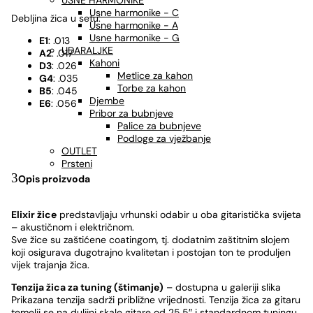
USNE HARMONIKE
Usne harmonike - C
Debljina žica u setu:
Usne harmonike - A
Usne harmonike - G
E1
: .013
UDARALJKE
A2
: .017
Kahoni
D3
: .026
Metlice za kahon
G4
: .035
Torbe za kahon
B5
: .045
Djembe
E6
: .056
Pribor za bubnjeve
Palice za bubnjeve
Podloge za vježbanje
OUTLET
Prsteni
Opis proizvoda
Elixir žice
predstavljaju vrhunski odabir u oba gitaristička svijeta
– akustičnom i električnom.
Sve žice su zaštićene coatingom, tj. dodatnim zaštitnim slojem
koji osigurava dugotrajno kvalitetan i postojan ton te produljen
vijek trajanja žica.
Tenzija žica za tuning (štimanje)
– dostupna u galeriji slika
Prikazana tenzija sadrži približne vrijednosti. Tenzija žica za gitaru
temelji se na duljini skale gitare od 25,5″ i standardnom tuningu