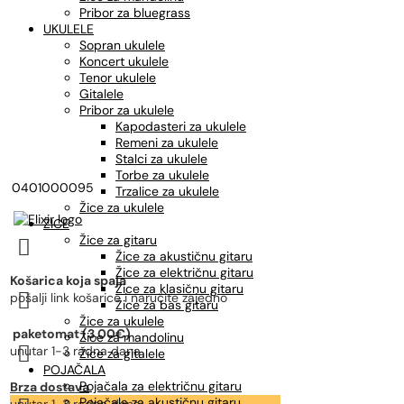
Pribor za bluegrass
UKULELE
Sopran ukulele
Koncert ukulele
Tenor ukulele
Gitalele
Pribor za ukulele
Kapodasteri za ukulele
Remeni za ukulele
Stalci za ukulele
Torbe za ukulele
0401000095
Trzalice za ukulele
Žice za ukulele
ŽICE
Žice za gitaru

Žice za akustičnu gitaru
Žice za električnu gitaru
Košarica koja spaja
Žice za klasičnu gitaru

pošalji link košarice i naručite zajedno
Žice za bas gitaru
Žice za ukulele
paketomat (3,00€)
Žice za mandolinu

unutar 1-3 radna dana
Žice za gitalele
POJAČALA
Pojačala za električnu gitaru
Brza dostava
Pojačala za akustičnu gitaru