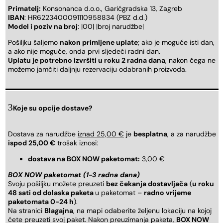
Primatelj:
Konsonanca d.o.o., Garićgradska 13, Zagreb
IBAN
: HR6223400091110958834 (PBZ d.d.)
Model i poziv na broj
: |00| |broj narudžbe|
Pošiljku šaljemo
nakon primljene uplate
; ako je moguće isti dan,
a ako nije moguće, onda prvi sljedeći radni dan.
Uplatu je potrebno izvršiti u roku 2 radna dana
, nakon čega ne
možemo jamčiti daljnju rezervaciju odabranih proizvoda.
Koje su opcije dostave?
Dostava za narudžbe
iznad 25,00 €
je
besplatna
, a za narudžbe
ispod 25,00 €
trošak iznosi:
dostava na BOX NOW paketomat:
3,00 €
BOX NOW paketomat (1-3 radna dana)
Svoju pošiljku možete preuzeti
bez čekanja dostavljača
(
u roku
48 sati od dolaska paketa
u paketomat –
radno vrijeme
paketomata 0-24 h
).
Na stranici
Blagajna
, na mapi odaberite željenu lokaciju na kojoj
ćete preuzeti svoj paket. Nakon preuzimanja paketa,
BOX NOW