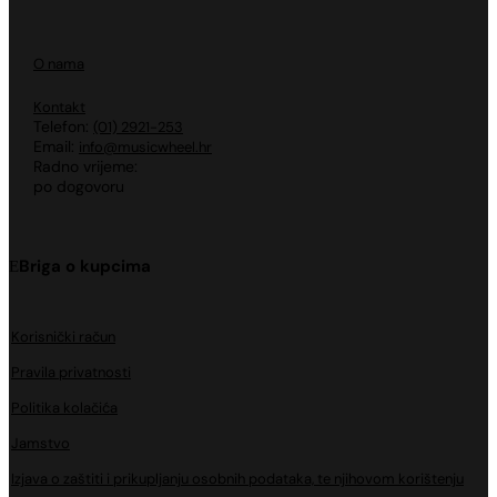
O nama
Kontakt
Telefon:
(01) 2921-253
Email:
info@musicwheel.hr
Radno vrijeme:
po dogovoru
Briga o kupcima
Korisnički račun
Pravila privatnosti
Politika kolačića
Jamstvo
Izjava o zaštiti i prikupljanju osobnih podataka, te njihovom korištenju