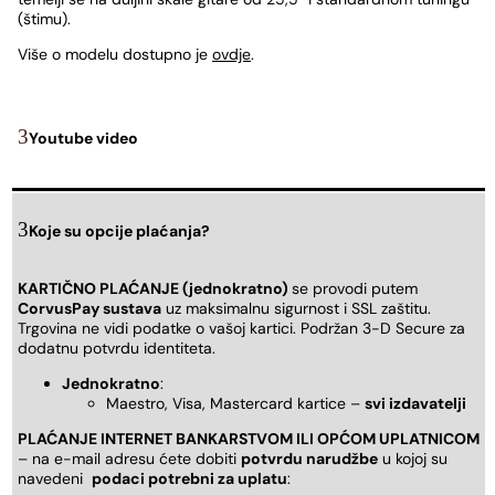
(štimu).
Više o modelu dostupno je
ovdje
.
Youtube video
Koje su opcije plaćanja?
KARTIČNO PLAĆANJE (jednokratno)
se provodi putem
CorvusPay sustava
uz maksimalnu sigurnost i SSL zaštitu.
Trgovina ne vidi podatke o vašoj kartici. Podržan 3-D Secure za
dodatnu potvrdu identiteta.
Jednokratno
:
Maestro, Visa, Mastercard kartice –
svi izdavatelji
PLAĆANJE INTERNET BANKARSTVOM ILI OPĆOM UPLATNICOM
– na e-mail adresu ćete dobiti
potvrdu narudžbe
u kojoj su
navedeni
podaci potrebni za uplatu
: