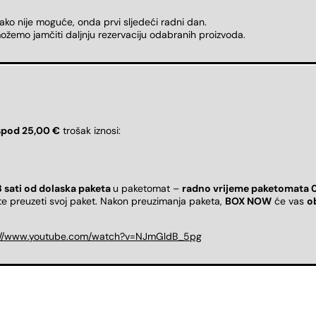
 ako nije moguće, onda prvi sljedeći radni dan.
ožemo jamčiti daljnju rezervaciju odabranih proizvoda.
spod 25,00 €
trošak iznosi:
8 sati od dolaska paketa
u paketomat –
radno vrijeme paketomata 
ete preuzeti svoj paket. Nakon preuzimanja paketa,
BOX NOW
će vas
o
://www.youtube.com/watch?v=NJmGldB_5pg