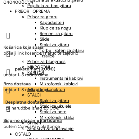
Pojačala za akustičnu gitaru
0404000004
Pojačala za bas gitaru
PRIBOR I OPREMA
Pribor za gitaru
Kapodasteri
Klupice za nogu
Remeni za gitaru

Slide
Stalci za gitaru
Košarica koja spaja
Torbe i koferi za gitaru

pošalji link košarice i naručite zajedno
Trzalice
Pribor za bluegrass
MIKROFONI
paketomat (3,00€)

KABLOVI
unutar 1-3 radna dana
Instrumentalni kablovi
Brza dostava
Mikrofonski kablovi

Adapteri, konektori
unutar 1-3 radna dana
STALCI
Stalci za gitaru
Besplatna dostava
Stalci za ukulele

za narudžbe
iznad 25,00€
Stalci za note
Mikrofonski stalci
Sigurno plaćanje karticama
Štimeri
putem CorvusPay platforme
Sredstva za održavanje
OSTALO