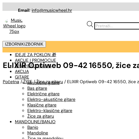
Email
:
info@musicwheel.hr
Products
search
IZBORNIK
IZBORNIK
IDEJE ZA POKLON 🎁
AKCIJE I PROMOCIJE
ELIXIR Optiweb 09-42 16550, žice za
🤠 WHEEL DEAL %
AKCIJA
GITARE
Početna
/
ŽICE
/
Žice za gitaru
/ ELIXIR Optiweb 09-42 16550, žice z
Akustične gitare
Bas gitare
Električne gitare
Elektro-akustične gitare
Klasične gitare
Elektro-klasične gitare
Žice za gitaru
MANDOLINE/BANJO
Banjo
Mandoline
Žice za mandolinu