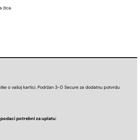
a žica.
atke o vašoj kartici. Podržan 3-D Secure za dodatnu potvrdu
i
podaci potrebni za uplatu
: