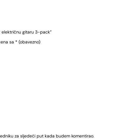
a električnu gitaru 3-pack”
čena sa
* (obavezno)
ledniku za sljedeći put kada budem komentirao.