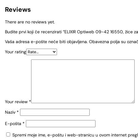
Reviews
There are no reviews yet.
Budite prvi koji će recenzirati “ELIXIR Optiweb 09-42 16550, žice z
Vaša adresa e-pošte neće biti objavljena.
Obavezna polja su ozna
Your rating
Your review
*
Naziv
*
E-pošta
*
Spremi moje ime, e-poštu i web-stranicu u ovom internet preg