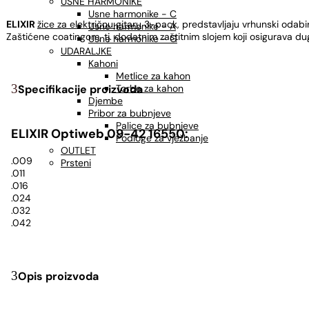
USNE HARMONIKE
Usne harmonike - C
ELIXIR
žice za električnu gitaru
3-pack, predstavljaju vrhunski odabir
Usne harmonike - A
Zaštićene coatingom, tj. dodatnim zaštitnim slojem koji osigurava dugo
Usne harmonike - G
UDARALJKE
Kahoni
Metlice za kahon
Torbe za kahon
Specifikacije proizvoda
Djembe
Pribor za bubnjeve
Palice za bubnjeve
ELIXIR Optiweb 09-42 16550:
Podloge za vježbanje
OUTLET
.009
Prsteni
.011
.016
.024
.032
.042
Opis proizvoda