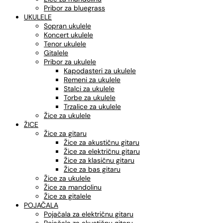
Pribor za bluegrass
UKULELE
Sopran ukulele
Koncert ukulele
Tenor ukulele
Gitalele
Pribor za ukulele
Kapodasteri za ukulele
Remeni za ukulele
Stalci za ukulele
Torbe za ukulele
Trzalice za ukulele
Žice za ukulele
ŽICE
Žice za gitaru
Žice za akustičnu gitaru
Žice za električnu gitaru
Žice za klasičnu gitaru
Žice za bas gitaru
Žice za ukulele
Žice za mandolinu
Žice za gitalele
POJAČALA
Pojačala za električnu gitaru