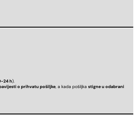
0-24 h
).
bavijesti o prihvatu pošiljke
, a kada pošiljka
stigne u odabrani