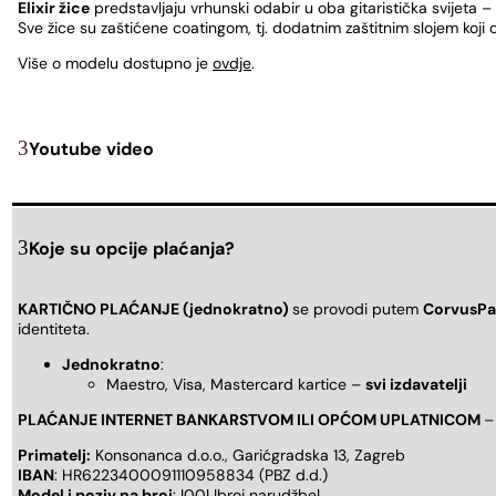
Elixir žice
predstavljaju vrhunski odabir u oba gitaristička svijeta –
Sve žice su zaštićene coatingom, tj. dodatnim zaštitnim slojem koji o
Više o modelu dostupno je
ovdje
.
Youtube video
Koje su opcije plaćanja?
KARTIČNO PLAĆANJE (jednokratno)
se provodi putem
CorvusPa
identiteta.
Jednokratno
:
Maestro, Visa, Mastercard kartice –
svi izdavatelji
PLAĆANJE INTERNET BANKARSTVOM ILI OPĆOM UPLATNICOM
–
Primatelj:
Konsonanca d.o.o., Garićgradska 13, Zagreb
IBAN
: HR6223400091110958834 (PBZ d.d.)
Model i poziv na broj
: |00| |broj narudžbe|