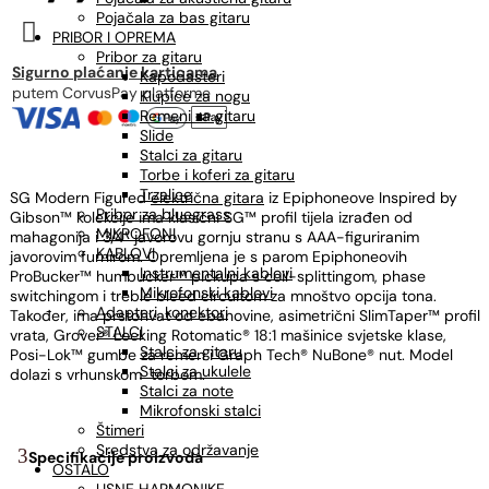
Pojačala za bas gitaru

PRIBOR I OPREMA
Pribor za gitaru
Sigurno plaćanje karticama
Kapodasteri
putem CorvusPay platforme
Klupice za nogu
Remeni za gitaru
Slide
Stalci za gitaru
Torbe i koferi za gitaru
Trzalice
SG Modern Figured
električna gitara
iz Epiphoneove Inspired by
Pribor za bluegrass
Gibson™ kolekcije ima klasični SG™ profil tijela izrađen od
MIKROFONI
mahagonija i 3/4” javorovu gornju stranu s AAA-figuriranim
KABLOVI
javorovim furnirom. Opremljena je s parom Epiphoneovih
Instrumentalni kablovi
ProBucker™ humbucker™ pickupa s coil-splittingom, phase
Mikrofonski kablovi
switchingom i treble bleed circuitom za mnoštvo opcija tona.
Adapteri, konektori
Također, ima prstohvat od ebanovine, asimetrični SlimTaper™ profil
STALCI
vrata, Grover® Locking Rotomatic® 18:1 mašinice svjetske klase,
Stalci za gitaru
Posi-Lok™ gumbe za remen i Graph Tech® NuBone® nut. Model
Stalci za ukulele
dolazi s vrhunskom torbom.
Stalci za note
Mikrofonski stalci
Štimeri
Sredstva za održavanje
Specifikacije proizvoda
OSTALO