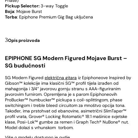
Phase)
Pickup Selector:
3-way Toggle
Boja
: Mojave Burst
Torba
: Epiphone Premium Gig Bag uključena
Opis proizvoda
EPIPHONE SG Modern Figured Mojave Burst –
SG budućnosti
SG Modern Figured
električna gitara
iz Epiphoneove Inspired by
Gibson™ kolekcije ima klasični SG™ profil tijela izrađen od
mahagonija i 3/4” javorovu gornju stranu s AAA-figuriranim
javorovim furnirom. Opremljena je s parom Epiphoneovih
ProBucker™ humbucker™ pickupa s coil-splittingom, phase
switchingom i treble bleed circuitom za mnoštvo opcija tona.
Također, ima prstohvat od ebanovine, asimetrični SlimTaper™
profil vrata, Grover® Locking Rotomatic® 18:1 mašinice svjetske
klase, Posi-Lok™ gumbe za remen i Graph Tech® NuBone® nut.
Model dolazi s vrhunskom torbom.
Više o modelu dostupno je
ovdje
.