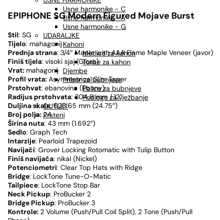
USNE HARMONIKE
Usne harmonike - C
EPIPHONE SG Modern Figured Mojave Burst
Usne harmonike - A
Usne harmonike - G
Stil
: SG
UDARALJKE
Tijelo
: mahagonij
Kahoni
Prednja strana
: 3/4″ Maple with AAA Flame Maple Veneer (javor)
Metlice za kahon
Finiš tijela
: visoki sjaj (Gloss)
Torbe za kahon
Vrat:
mahagonij
Djembe
Profil vrata:
Asymmetrical Slim Taper
Pribor za bubnjeve
Prstohvat
: ebanovina (Ebony)
Palice za bubnjeve
Radijus prstohvata
: 304.8 mm / 12″
Podloge za vježbanje
Duljina skale
: 628.65 mm (24.75″)
OUTLET
Broj polja:
24
Prsteni
Širina nuta
: 43 mm (1.692″)
Sedlo
: Graph Tech
Intarzije
: Pearloid Trapezoid
Navijači
: Grover Locking Rotomatic with Tulip Button
Finiš navijača
: nikal (Nickel)
Potenciometri
: Clear Top Hats with Ridge
Bridge
: LockTone Tune-O-Matic
Tailpiece
: LockTone Stop Bar
Neck Pickup
: ProBucker 2
Bridge Pickup
: ProBucker 3
Kontrole:
2 Volume (Push/Pull Coil Split), 2 Tone (Push/Pull