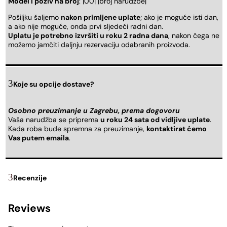
Model i poziv na broj
: |00| |broj narudžbe|
Pošiljku šaljemo
nakon primljene uplate
; ako je moguće isti dan,
a ako nije moguće, onda prvi sljedeći radni dan.
Uplatu je potrebno izvršiti u roku 2 radna dana
, nakon čega ne
možemo jamčiti daljnju rezervaciju odabranih proizvoda.
Koje su opcije dostave?
Osobno preuzimanje u Zagrebu, prema dogovoru
Vaša narudžba se priprema
u roku 24 sata od vidljive uplate
.
Kada roba bude spremna za preuzimanje,
kontaktirat ćemo
Vas putem emaila
.
Recenzije
Reviews