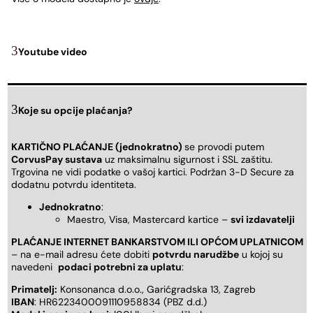
Youtube video
Koje su opcije plaćanja?
KARTIČNO PLAĆANJE (jednokratno)
se provodi putem
CorvusPay sustava
uz maksimalnu sigurnost i SSL zaštitu.
Trgovina ne vidi podatke o vašoj kartici. Podržan 3-D Secure za
dodatnu potvrdu identiteta.
Jednokratno
:
Maestro, Visa, Mastercard kartice –
svi izdavatelji
PLAĆANJE INTERNET BANKARSTVOM ILI OPĆOM UPLATNICOM
– na e-mail adresu ćete dobiti
potvrdu narudžbe
u kojoj su
navedeni
podaci potrebni za uplatu
:
Primatelj:
Konsonanca d.o.o., Garićgradska 13, Zagreb
IBAN
: HR6223400091110958834 (PBZ d.d.)