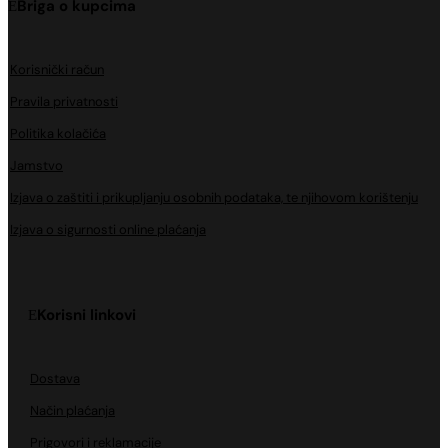
Briga o kupcima
Korisnički račun
Pravila privatnosti
Politika kolačića
Jamstvo
Izjava o zaštiti i prikupljanju osobnih podataka, te njihovom korištenju
Izjava o sigurnosti online plaćanja
Korisni linkovi
Dostava
Način plaćanja
Prigovori i reklamacije