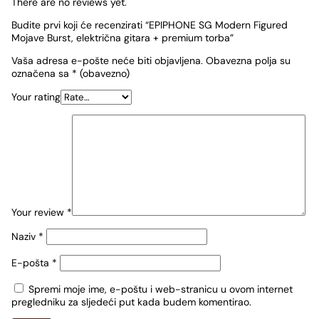
There are no reviews yet.
Budite prvi koji će recenzirati “EPIPHONE SG Modern Figured
Mojave Burst, električna gitara + premium torba”
Vaša adresa e-pošte neće biti objavljena.
Obavezna polja su
označena sa
* (obavezno)
Your rating
Your review
*
Naziv
*
E-pošta
*
Spremi moje ime, e-poštu i web-stranicu u ovom internet
pregledniku za sljedeći put kada budem komentirao.