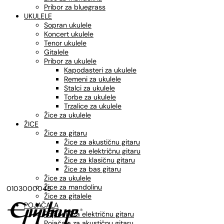
Pribor za bluegrass
UKULELE
Sopran ukulele
Koncert ukulele
Tenor ukulele
Gitalele
Pribor za ukulele
Kapodasteri za ukulele
Remeni za ukulele
Stalci za ukulele
Torbe za ukulele
Trzalice za ukulele
Žice za ukulele
ŽICE
Žice za gitaru
Žice za akustičnu gitaru
Žice za električnu gitaru
Žice za klasičnu gitaru
Žice za bas gitaru
Žice za ukulele
Žice za mandolinu
0103000045
Žice za gitalele
POJAČALA
Pojačala za električnu gitaru
Pojačala za akustičnu gitaru