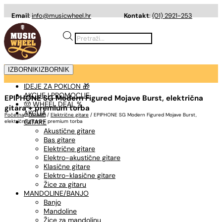
Email
:
info@musicwheel.hr
Kontakt
:
(01) 2921-253
Products
search
IZBORNIK
IZBORNIK
IDEJE ZA POKLON 🎁
AKCIJE I PROMOCIJE
EPIPHONE SG Modern Figured Mojave Burst, električna
🤠 WHEEL DEAL %
gitara + premium torba
AKCIJA
Početna
/
GITARE
/
Električne gitare
/ EPIPHONE SG Modern Figured Mojave Burst,
GITARE
električna gitara + premium torba
Akustične gitare
Bas gitare
Električne gitare
Elektro-akustične gitare
Klasične gitare
Elektro-klasične gitare
Žice za gitaru
MANDOLINE/BANJO
Banjo
Mandoline
Žice za mandolinu