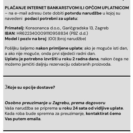
PLAĆANJE INTERNET BANKARSTVOM ILI OPĆOM UPLATNICOM
– na e-mail adresu ćete dobiti
potvrdu narudžbe
u kojoj su
navedeni
podaci potrebni za uplatu
:
Primatelj:
Konsonanca d.o.o., Garićgradska 13, Zagreb
IBAN
: HR6223400091110958834 (PBZ d.d.)
Model i poziv na broj
: |00| |broj narudžbe|
Pošiljku šaljemo
nakon primljene uplate
; ako je moguće isti dan,
a ako nije moguće, onda prvi sljedeći radni dan.
Uplatu je potrebno izvršiti u roku 2 radna dana
, nakon čega ne
možemo jamčiti daljnju rezervaciju odabranih proizvoda.
Koje su opcije dostave?
Osobno preuzimanje u Zagrebu, prema dogovoru
Vaša narudžba se priprema
u roku 24 sata od vidljive uplate
.
Kada roba bude spremna za preuzimanje,
kontaktirat ćemo
Vas putem emaila
.