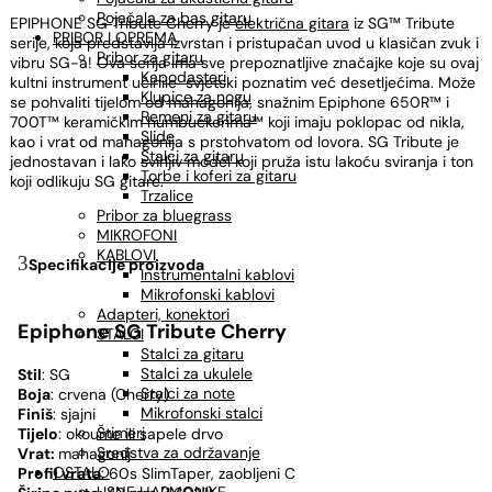
Pojačala za bas gitaru
EPIPHONE SG Tribute Cherry je
električna gitara
iz SG™ Tribute
PRIBOR I OPREMA
serije, koja predstavlja izvrstan i pristupačan uvod u klasičan zvuk i
Pribor za gitaru
vibru SG-a! Ova serija ima sve prepoznatljive značajke koje su ovaj
Kapodasteri
kultni instrument učinile svjetski poznatim već desetljećima. Može
Klupice za nogu
se pohvaliti tijelom od mahagonija, snažnim Epiphone 650R™ i
Remeni za gitaru
700T™ keramičkim humbuckerima™ koji imaju poklopac od nikla,
Slide
kao i vrat od mahagonija s prstohvatom od lovora. SG Tribute je
Stalci za gitaru
jednostavan i lako svirljiv model koji pruža istu lakoću sviranja i ton
Torbe i koferi za gitaru
koji odlikuju SG gitare.
Trzalice
Pribor za bluegrass
MIKROFONI
KABLOVI
Specifikacije proizvoda
Instrumentalni kablovi
Mikrofonski kablovi
Adapteri, konektori
Epiphone SG Tribute Cherry
STALCI
Stalci za gitaru
Stalci za ukulele
Stil
: SG
Stalci za note
Boja
: crvena (Cherry)
Mikrofonski stalci
Finiš
: sjajni
Štimeri
Tijelo
: okoume ili sapele drvo
Sredstva za održavanje
Vrat:
mahagonij
OSTALO
Profil vrata
: 60s SlimTaper, zaobljeni C