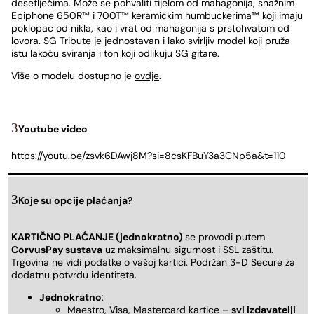
desetljećima. Može se pohvaliti tijelom od mahagonija, snažnim
Epiphone 650R™ i 700T™ keramičkim humbuckerima™ koji imaju
poklopac od nikla, kao i vrat od mahagonija s prstohvatom od
lovora. SG Tribute je jednostavan i lako svirljiv model koji pruža
istu lakoću sviranja i ton koji odlikuju SG gitare.
Više o modelu dostupno je
ovdje
.
Youtube video
https://youtu.be/zsvk6DAwj8M?si=8csKFBuY3a3CNp5a&t=110
Koje su opcije plaćanja?
KARTIČNO PLAĆANJE (jednokratno)
se provodi putem
CorvusPay sustava
uz maksimalnu sigurnost i SSL zaštitu.
Trgovina ne vidi podatke o vašoj kartici. Podržan 3-D Secure za
dodatnu potvrdu identiteta.
Jednokratno
:
Maestro, Visa, Mastercard kartice –
svi izdavatelji