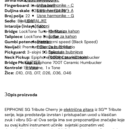
USNE HARMONIKE
Širina nuta:
43 mm (1.692″)
Usne harmonike - C
Fingerboard
: lovor (Laurel)
Usne harmonike - A
Duljina skale
: 628.65 mm (24.75″)
Usne harmonike - G
Broj polja
: 22
UDARALJKE
Sedlo
: Bijeli Urit
Kahoni
Intarzije (Inlays)
: dot
Metlice za kahon
Bridge
: LockTone Tune-O-Matic
Torbe za kahon
Tailpiece
: LockTone Stop Bar
Djembe
Gumbi potenciometra
: crni speed (Black Speed)
Pribor za bubnjeve
Navijači
: Premium Die-Cast; 15:1 Ratio
Palice za bubnjeve
Pickguard:
3-slojni SG Special
Podloge za vježbanje
Neck Pickup
: Epiphone 650R Ceramic Humbucker
OUTLET
Bridge Pickup
: Epiphone 700T Ceramic Humbucker
Prsteni
Kontrole
: 1 x Volume, 1 x Tone
Žice:
.010, .013, .017, .026, .036, .046
Opis proizvoda
EPIPHONE SG Tribute Cherry je
električna gitara
iz SG™ Tribute
serije, koja predstavlja izvrstan i pristupačan uvod u klasičan
zvuk i vibru SG-a! Ova serija ima sve prepoznatljive značajke koje
su ovaj kultni instrument učinile svjetski poznatim već