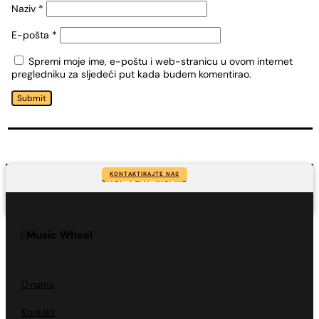
Naziv
*
E-pošta
*
Spremi moje ime, e-poštu i web-stranicu u ovom internet
pregledniku za sljedeći put kada budem komentirao.
Submit
KONTAKTIRAJTE NAS
SHOP-PLAY-INSPIRE
Music Wheel
O nama
Kontakt