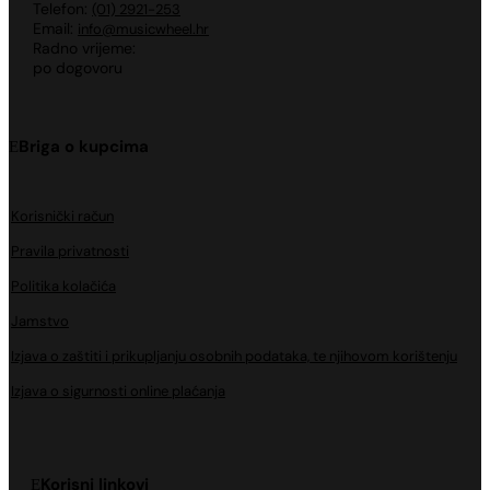
Telefon:
(01) 2921-253
Email:
info@musicwheel.hr
Radno vrijeme:
po dogovoru
Briga o kupcima
Korisnički račun
Pravila privatnosti
Politika kolačića
Jamstvo
Izjava o zaštiti i prikupljanju osobnih podataka, te njihovom korištenju
Izjava o sigurnosti online plaćanja
Korisni linkovi