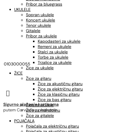
Pribor za bluegrass
UKULELE
Sopran ukulele
Koncert ukulele
Tenor ukulele
Gitalele
Pribor za ukulele
Kapodasteri za ukulele
Remeni za ukulele
Stalci za ukulele
Torbe za ukulele
Trzalice za ukulele
0103000055
Žice za ukulele
ŽICE
Žice za gitaru
Žice za akustičnu gitaru
Žice za električnu gitaru

Žice za klasičnu gitaru
Žice za bas gitaru
Sigurno plaćanje karticama
Žice za ukulele
putem CorvusPay platforme
Žice za mandolinu
Žice za gitalele
POJAČALA
Pojačala za električnu gitaru
Pojačala za akustičnu gitaru