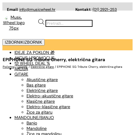
Email
:
info@musicwheel.hr
Kontakt
:
(01) 2921-253
Products
search
IZBORNIK
IZBORNIK
IDEJE ZA POKLON 🎁
AKCIJE I PROMOCIJE
EPIPHONE SG Tribute Cherry, električna gitara
🤠 WHEEL DEAL %
Početna
/
GITARE
/
Električne gitare
/ EPIPHONE SG Tribute Cherry, električna gitara
AKCIJA
GITARE
Akustične gitare
Bas gitare
Električne gitare
Elektro-akustične gitare
Klasične gitare
Elektro-klasične gitare
Žice za gitaru
MANDOLINE/BANJO
Banjo
Mandoline
Žice za mandolinu