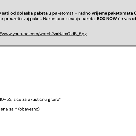
8 sati od dolaska paketa
u paketomat –
radno vrijeme paketomata 
ete preuzeti svoj paket. Nakon preuzimanja paketa,
BOX NOW
će vas
o
://www.youtube.com/watch?v=NJmGldB_5pg
10-52, žice za akustičnu gitaru”
čena sa
* (obavezno)