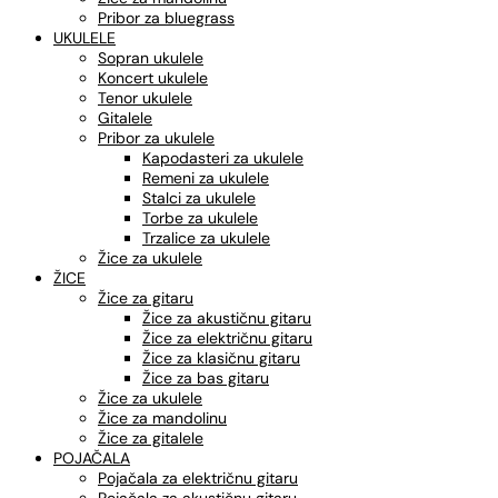
Pribor za bluegrass
UKULELE
Sopran ukulele
Koncert ukulele
Tenor ukulele
Gitalele
Pribor za ukulele
Kapodasteri za ukulele
Remeni za ukulele
Stalci za ukulele
Torbe za ukulele
Trzalice za ukulele
Žice za ukulele
ŽICE
Žice za gitaru
Žice za akustičnu gitaru
Žice za električnu gitaru
Žice za klasičnu gitaru
Žice za bas gitaru
Žice za ukulele
Žice za mandolinu
Žice za gitalele
POJAČALA
Pojačala za električnu gitaru