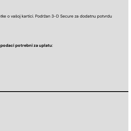
atke o vašoj kartici. Podržan 3-D Secure za dodatnu potvrdu
i
podaci potrebni za uplatu
: