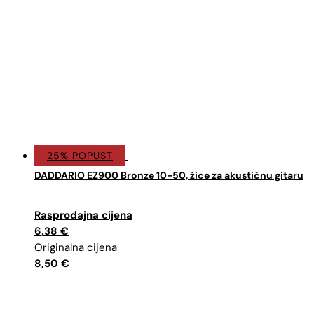
25% POPUST
DADDARIO EZ900 Bronze 10-50, žice za akustičnu gitaru
Izvorna
Trenutna
cijena
cijena
6,38
€
bila
je:
je:
6,38 €.
8,50
€
8,50 €.