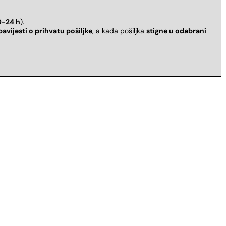
0-24 h
).
bavijesti o prihvatu pošiljke
, a kada pošiljka
stigne u odabrani