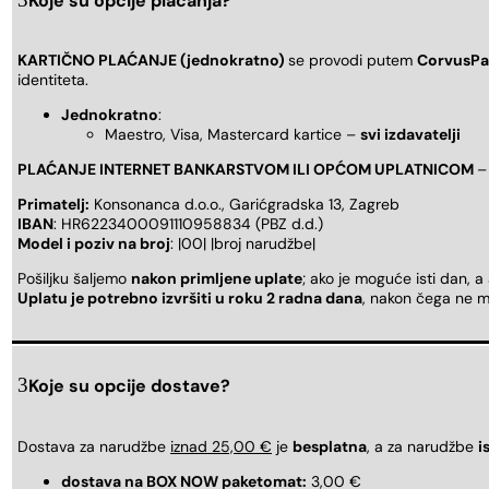
Koje su opcije plaćanja?
KARTIČNO PLAĆANJE (jednokratno)
se provodi putem
CorvusPa
identiteta.
Jednokratno
:
Maestro, Visa, Mastercard kartice –
svi izdavatelji
PLAĆANJE INTERNET BANKARSTVOM ILI OPĆOM UPLATNICOM
–
Primatelj:
Konsonanca d.o.o., Garićgradska 13, Zagreb
IBAN
: HR6223400091110958834 (PBZ d.d.)
Model i poziv na broj
: |00| |broj narudžbe|
Pošiljku šaljemo
nakon primljene uplate
; ako je moguće isti dan, a
Uplatu je potrebno izvršiti u roku 2 radna dana
, nakon čega ne m
Koje su opcije dostave?
Dostava za narudžbe
iznad 25,00 €
je
besplatna
, a za narudžbe
i
dostava na BOX NOW paketomat:
3,00 €