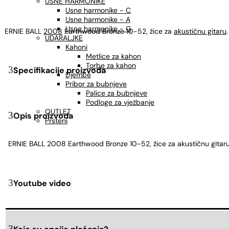
USNE HARMONIKE
Usne harmonike - C
Usne harmonike - A
Usne harmonike - G
ERNIE BALL
2008
Earthwood Bronze 10-52, žice za
akustičnu gitaru
.
UDARALJKE
Kahoni
Metlice za kahon
Torbe za kahon
Specifikacije proizvoda
Djembe
Pribor za bubnjeve
Palice za bubnjeve
Podloge za vježbanje
OUTLET
Opis proizvoda
Prsteni
ERNIE BALL 2008 Earthwood Bronze 10-52, žice za akustičnu gitaru
Youtube video