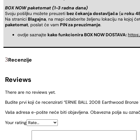
BOX NOW paketomat (1-3 radna dana)
Svoju pošiljku možete preuzeti
bez čekanja dostavljača
(
u roku 4
Na stranici
Blagajna
, na mapi odaberite željenu lokaciju na kojoj ć
paketomat
, poslat će vam
PIN za preuzimanje
.
ovdje saznajte
kako funkcionira BOX NOW DOSTAVA:
https
Recenzije
Reviews
There are no reviews yet.
Budite prvi koji će recenzirati “ERNIE BALL 2008 Earthwood Bronze 
Vaša adresa e-pošte neće biti objavljena.
Obavezna polja su ozna
Your rating