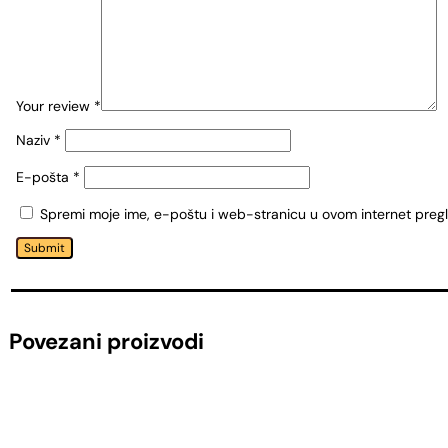
Your review
*
Naziv
*
E-pošta
*
Spremi moje ime, e-poštu i web-stranicu u ovom internet preg
Submit
Povezani proizvodi