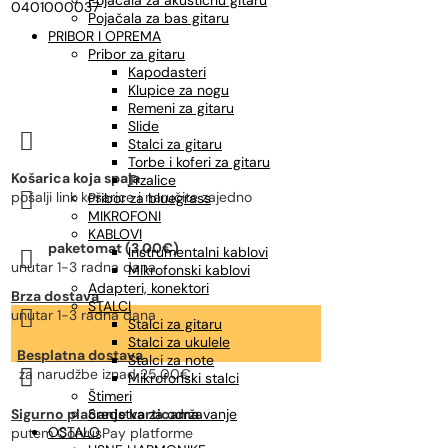
Pojačala za akustičnu gitaru
0401000037
Pojačala za bas gitaru
PRIBOR I OPREMA
Pribor za gitaru
Kapodasteri
Klupice za nogu
Remeni za gitaru
Slide

Stalci za gitaru
Torbe i koferi za gitaru
Košarica koja spaja
Trzalice

pošalji link košarice i naručite zajedno
Pribor za bluegrass
MIKROFONI
KABLOVI
paketomat (3,00€)
Instrumentalni kablovi

unutar 1-3 radna dana
Mikrofonski kablovi
Adapteri, konektori
Brza dostava
STALCI

unutar 1-3 radna dana
Stalci za gitaru
Stalci za ukulele
Besplatna dostava
Stalci za note

za narudžbe
iznad 25,00€
Mikrofonski stalci
Štimeri
Sigurno plaćanje karticama
Sredstva za održavanje
OSTALO
putem CorvusPay platforme