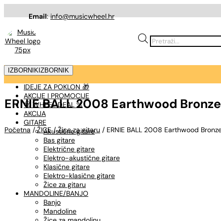
Email
:
info@musicwheel.hr
Products
search
IZBORNIK
IZBORNIK
IDEJE ZA POKLON 🎁
AKCIJE I PROMOCIJE
ERNIE BALL 2008 Earthwood Bronze 1
🤠 WHEEL DEAL %
AKCIJA
GITARE
Početna
/
ŽICE
/
Žice za gitaru
/ ERNIE BALL 2008 Earthwood Bronze 1
Akustične gitare
Bas gitare
Električne gitare
Elektro-akustične gitare
Klasične gitare
Elektro-klasične gitare
Žice za gitaru
MANDOLINE/BANJO
Banjo
Mandoline
Žice za mandolinu