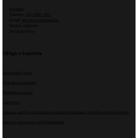
Kontakt
Telefon:
(01) 2921-253
Email:
info@musicwheel.hr
Radno vrijeme:
po dogovoru
Briga o kupcima
Korisnički račun
Pravila privatnosti
Politika kolačića
Jamstvo
Izjava o zaštiti i prikupljanju osobnih podataka, te njihovom korištenju
Izjava o sigurnosti online plaćanja