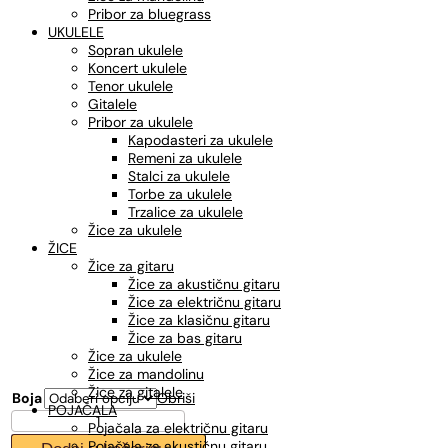
Pribor za bluegrass
UKULELE
Sopran ukulele
Koncert ukulele
Tenor ukulele
Gitalele
Pribor za ukulele
Kapodasteri za ukulele
Remeni za ukulele
Stalci za ukulele
Torbe za ukulele
Trzalice za ukulele
Žice za ukulele
ŽICE
Žice za gitaru
Žice za akustičnu gitaru
Žice za električnu gitaru
Žice za klasičnu gitaru
Žice za bas gitaru
Žice za ukulele
Žice za mandolinu
Žice za gitalele
Boja
Obriši
POJAČALA
FLIGHT
Pojačala za električnu gitaru
KZ,
Pojačala za akustičnu gitaru