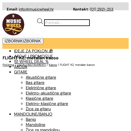
Email
:
info@musicwheel.hr
Kontakt
:
(01) 2921-253
Products
search
IZBORNIK
IZBORNIK
IDEJE ZA POKLON 🎁
AKCIJE I PROMOCIJE
FLIGHT KZ, metalan kazoo
🤠 WHEEL DEAL %
Početna
/
OSTALI INSTRUMENTI
/
Kazoo
/ FLIGHT KZ, metalan kazoo
AKCIJA
GITARE
Akustične gitare
Bas gitare
Električne gitare
Elektro-akustične gitare
Klasične gitare
Elektro-klasične gitare
Žice za gitaru
MANDOLINE/BANJO
Banjo
Mandoline
Žice za mandolinu