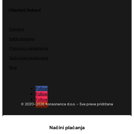
Korisni linkovi
Dostava
Način plaćanja
Prigovori i reklamacije
Opći uvjeti poslovanja
Blog
Follow
Follow
Follow
© 2020-2026 Konsonanca d.o.o. – Sva prava pridržana
Follow
Načini plaćanja