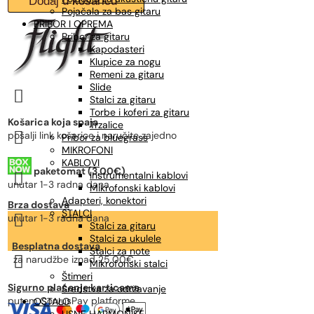
Dodaj u košaricu
metalan
Pojačala za bas gitaru
kazoo
PRIBOR I OPREMA
količina
Pribor za gitaru
Kapodasteri
Klupice za nogu
Remeni za gitaru
Slide

Stalci za gitaru
Torbe i koferi za gitaru
Košarica koja spaja
Trzalice

pošalji link košarice i naručite zajedno
Pribor za bluegrass
MIKROFONI
KABLOVI
paketomat (3,00€)
Instrumentalni kablovi

unutar 1-3 radna dana
Mikrofonski kablovi
Adapteri, konektori
Brza dostava
STALCI

unutar 1-3 radna dana
Stalci za gitaru
Stalci za ukulele
Besplatna dostava
Stalci za note

za narudžbe
iznad 25,00€
Mikrofonski stalci
Štimeri
Sigurno plaćanje karticama
Sredstva za održavanje
putem CorvusPay platforme
OSTALO