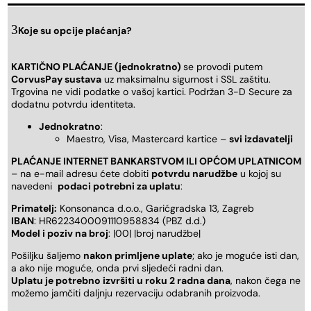
Koje su opcije plaćanja?
KARTIČNO PLAĆANJE (jednokratno)
se provodi putem
CorvusPay sustava
uz maksimalnu sigurnost i SSL zaštitu.
Trgovina ne vidi podatke o vašoj kartici. Podržan 3-D Secure za
dodatnu potvrdu identiteta.
Jednokratno
:
Maestro, Visa, Mastercard kartice –
svi izdavatelji
PLAĆANJE INTERNET BANKARSTVOM ILI OPĆOM UPLATNICOM
– na e-mail adresu ćete dobiti
potvrdu narudžbe
u kojoj su
navedeni
podaci potrebni za uplatu
:
Primatelj:
Konsonanca d.o.o., Garićgradska 13, Zagreb
IBAN
: HR6223400091110958834 (PBZ d.d.)
Model i poziv na broj
: |00| |broj narudžbe|
Pošiljku šaljemo
nakon primljene uplate
; ako je moguće isti dan,
a ako nije moguće, onda prvi sljedeći radni dan.
Uplatu je potrebno izvršiti u roku 2 radna dana
, nakon čega ne
možemo jamčiti daljnju rezervaciju odabranih proizvoda.