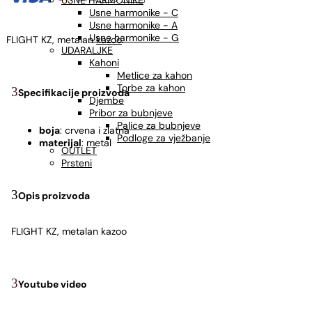
USNE HARMONIKE
Usne harmonike - C
Usne harmonike - A
Usne harmonike - G
FLIGHT KZ, metalan
kazoo
.
UDARALJKE
Kahoni
Metlice za kahon
Torbe za kahon
Specifikacije proizvoda
Djembe
Pribor za bubnjeve
Palice za bubnjeve
boja
: crvena i zlatna
Podloge za vježbanje
materijal
: metal
OUTLET
Prsteni
Opis proizvoda
FLIGHT KZ, metalan kazoo
Youtube video