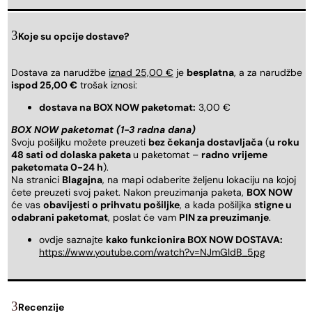
Koje su opcije dostave?
Dostava za narudžbe
iznad 25,00 €
je
besplatna
, a za narudžbe
ispod 25,00 €
trošak iznosi:
dostava na BOX NOW paketomat:
3,00 €
BOX NOW paketomat (1-3 radna dana)
Svoju pošiljku možete preuzeti
bez čekanja dostavljača
(
u roku
48 sati od dolaska paketa
u paketomat –
radno vrijeme
paketomata 0-24 h
).
Na stranici
Blagajna
, na mapi odaberite željenu lokaciju na kojoj
ćete preuzeti svoj paket. Nakon preuzimanja paketa,
BOX NOW
će vas
obavijesti o prihvatu pošiljke
, a kada pošiljka
stigne u
odabrani paketomat
, poslat će vam
PIN za preuzimanje
.
ovdje saznajte
kako funkcionira BOX NOW DOSTAVA:
https://www.youtube.com/watch?v=NJmGldB_5pg
Recenzije