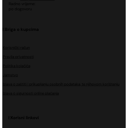
Radno vrijeme:
po dogovoru
Briga o kupcima
Korisnički račun
Pravila privatnosti
Politika kolačića
Jamstvo
Izjava o zaštiti i prikupljanju osobnih podataka, te njihovom korištenju
Izjava o sigurnosti online plaćanja
Korisni linkovi