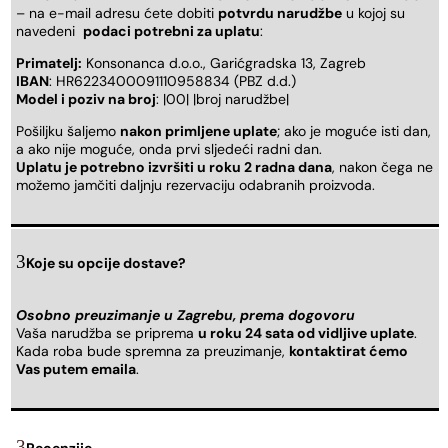
– na e-mail adresu ćete dobiti
potvrdu narudžbe
u kojoj su
navedeni
podaci potrebni za uplatu
:
Primatelj:
Konsonanca d.o.o., Garićgradska 13, Zagreb
IBAN
: HR6223400091110958834 (PBZ d.d.)
Model i poziv na broj
: |00| |broj narudžbe|
Pošiljku šaljemo
nakon primljene uplate
; ako je moguće isti dan,
a ako nije moguće, onda prvi sljedeći radni dan.
Uplatu je potrebno izvršiti u roku 2 radna dana
, nakon čega ne
možemo jamčiti daljnju rezervaciju odabranih proizvoda.
Koje su opcije dostave?
Osobno preuzimanje u Zagrebu, prema dogovoru
Vaša narudžba se priprema
u roku 24 sata od vidljive uplate
.
Kada roba bude spremna za preuzimanje,
kontaktirat ćemo
Vas putem emaila
.
Recenzije