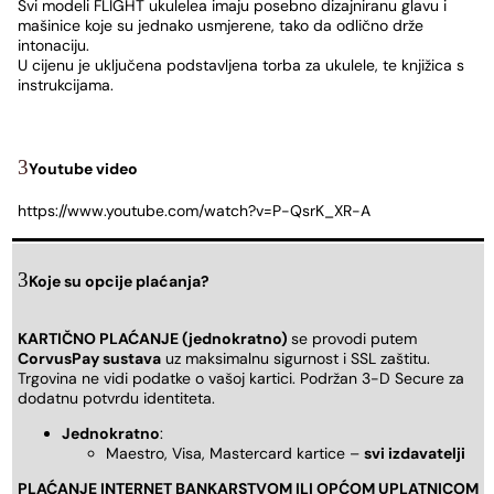
Svi modeli FLIGHT ukulelea imaju posebno dizajniranu glavu i
mašinice koje su jednako usmjerene, tako da odlično drže
intonaciju.
U cijenu je uključena podstavljena torba za ukulele, te knjižica s
instrukcijama.
Youtube video
https://www.youtube.com/watch?v=P-QsrK_XR-A
Koje su opcije plaćanja?
KARTIČNO PLAĆANJE (jednokratno)
se provodi putem
CorvusPay sustava
uz maksimalnu sigurnost i SSL zaštitu.
Trgovina ne vidi podatke o vašoj kartici. Podržan 3-D Secure za
dodatnu potvrdu identiteta.
Jednokratno
:
Maestro, Visa, Mastercard kartice –
svi izdavatelji
PLAĆANJE INTERNET BANKARSTVOM ILI OPĆOM UPLATNICOM