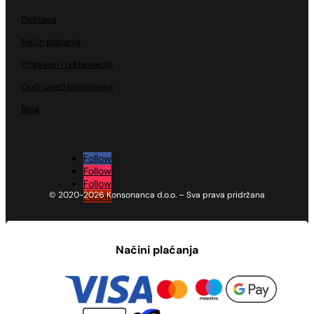
Dostava
Način plaćanja
Prigovori i reklamacije
Opći uvjeti poslovanja
Blog
Follow
Follow
Follow
© 2020-2026 Konsonanca d.o.o. – Sva prava pridržana
Follow
Načini plaćanja