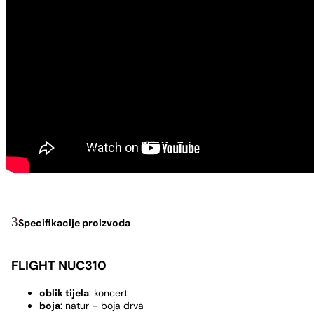
USNE HARMONIKE
Usne harmonike - C
Usne harmonike - A
Usne harmonike - G
UDARALJKE
Kahoni
Metlice za kahon
Torbe za kahon
Djembe
Pribor za bubnjeve
Palice za bubnjeve
Podloge za vježbanje
OUTLET
Prsteni
Specifikacije proizvoda
FLIGHT NUC310
oblik tijela
: koncert
boja
: natur – boja drva