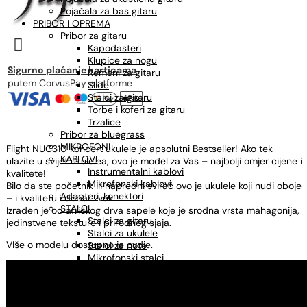
Pojačala za bas gitaru
PRIBOR I OPREMA
Pribor za gitaru

Kapodasteri
Klupice za nogu
Sigurno plaćanje karticama
Remeni za gitaru
putem CorvusPay platforme
Slide
Stalci za gitaru
Torbe i koferi za gitaru
Trzalice
Pribor za bluegrass
MIKROFONI
Flight NUC310
koncert ukulele
je apsolutni Bestseller! Ako tek
KABLOVI
ulazite u svijet ukulelea, ovo je model za Vas – najbolji omjer cijene i
Instrumentalni kablovi
kvalitete!
Mikrofonski kablovi
Bilo da ste početnik ili napredni svirač ovo je ukulele koji nudi oboje
Adapteri, konektori
– i kvalitetu i dobar zvuk.
STALCI
Izrađen je od afričkog drva sapele koje je srodna vrsta mahagonija,
Stalci za gitaru
jedinstvene teksture i prirodnog sjaja.
Stalci za ukulele
VIše o modelu dostupno je
ovdje
.
Stalci za note
Mikrofonski stalci
Štimeri
Sredstva za održavanje
OSTALO