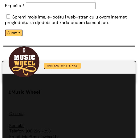
E-pošta
*
Spremi moje ime, e-poštu i web-stranicu u ovom internet
pregledniku za sljedeći put kada budem komentirao.
Submit
KONTAKTIRAJTE NAS
SHOP-PLAY-INSPIRE
Music Wheel
O nama
Kontakt
Telefon:
(01) 2921-253
Email:
info@musicwheel.hr