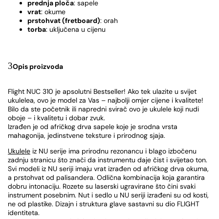
prednja ploča
: sapele
vrat
: okume
prstohvat (fretboard)
: orah
torba
: uključena u cijenu
Opis proizvoda
Flight NUC 310 je apsolutni Bestseller! Ako tek ulazite u svijet
ukulelea, ovo je model za Vas – najbolji omjer cijene i kvalitete!
Bilo da ste početnik ili napredni svirač ovo je ukulele koji nudi
oboje – i kvalitetu i dobar zvuk.
Izrađen je od afričkog drva sapele koje je srodna vrsta
mahagonija, jedinstvene teksture i prirodnog sjaja.
Ukulele
iz NU serije ima prirodnu rezonancu i blago izbočenu
zadnju stranicu što znači da instrumentu daje čist i svijetao ton.
Svi modeli iz NU seriji imaju vrat izrađen od afričkog drva okuma,
a prstohvat od palisandera. Odlična kombinacija koja garantira
dobru intonaciju. Rozete su laserski ugravirane što čini svaki
instrument posebnim. Nut i sedlo u NU seriji izrađeni su od kosti,
ne od plastike. Dizajn i struktura glave sastavni su dio FLIGHT
identiteta.