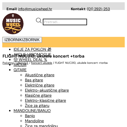
Email
:
info@musicwheel.hr
Kontakt
:
(01) 2921-253
Products
search
IZBORNIK
IZBORNIK
IDEJE ZA POKLON 🎁
AKCIJE I PROMOCIJE
FLIGHT NUC310, ukulele koncert +torba
🤠 WHEEL DEAL %
Početna
/
UKULELE
/
Koncert ukulele
/ FLIGHT NUC310, ukulele koncert +torba
AKCIJA
GITARE
Akustične gitare
Bas gitare
Električne gitare
Elektro-akustične gitare
Klasične gitare
Elektro-klasične gitare
Žice za gitaru
MANDOLINE/BANJO
Banjo
Mandoline
Žice za mandolinu