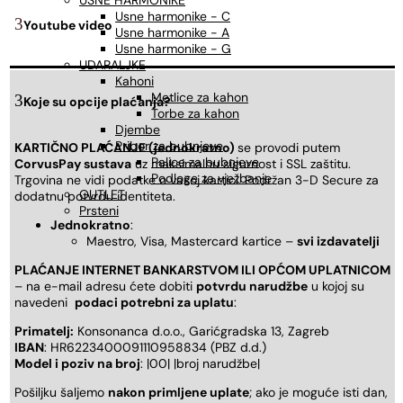
USNE HARMONIKE
Usne harmonike - C
Youtube video
Usne harmonike - A
Usne harmonike - G
UDARALJKE
Kahoni
Metlice za kahon
Koje su opcije plaćanja?
Torbe za kahon
Djembe
Pribor za bubnjeve
KARTIČNO PLAĆANJE (jednokratno)
se provodi putem
Palice za bubnjeve
CorvusPay sustava
uz maksimalnu sigurnost i SSL zaštitu.
Podloge za vježbanje
Trgovina ne vidi podatke o vašoj kartici. Podržan 3-D Secure za
OUTLET
dodatnu potvrdu identiteta.
Prsteni
Jednokratno
:
Maestro, Visa, Mastercard kartice –
svi izdavatelji
PLAĆANJE INTERNET BANKARSTVOM ILI OPĆOM UPLATNICOM
– na e-mail adresu ćete dobiti
potvrdu narudžbe
u kojoj su
navedeni
podaci potrebni za uplatu
:
Primatelj:
Konsonanca d.o.o., Garićgradska 13, Zagreb
IBAN
: HR6223400091110958834 (PBZ d.d.)
Model i poziv na broj
: |00| |broj narudžbe|
Pošiljku šaljemo
nakon primljene uplate
; ako je moguće isti dan,