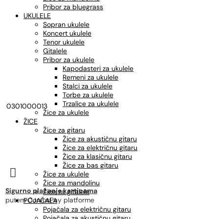
Pribor za bluegrass
UKULELE
Sopran ukulele
Koncert ukulele
Tenor ukulele
Gitalele
Pribor za ukulele
Kapodasteri za ukulele
Remeni za ukulele
Stalci za ukulele
Torbe za ukulele
Trzalice za ukulele
0301000013
Žice za ukulele
ŽICE
Žice za gitaru
Žice za akustičnu gitaru
Žice za električnu gitaru
Žice za klasičnu gitaru
Žice za bas gitaru

Žice za ukulele
Žice za mandolinu
Sigurno plaćanje karticama
Žice za gitalele
putem CorvusPay platforme
POJAČALA
Pojačala za električnu gitaru
Pojačala za akustičnu gitaru