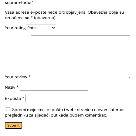
sopran+torba”
Vaša adresa e-pošte neće biti objavljena.
Obavezna polja su
označena sa
* (obavezno)
Your rating
Your review
*
Naziv
*
E-pošta
*
Spremi moje ime, e-poštu i web-stranicu u ovom internet
pregledniku za sljedeći put kada budem komentirao.
Submit