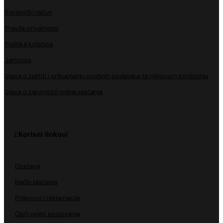
Korisnički račun
Pravila privatnosti
Politika kolačića
Jamstvo
Izjava o zaštiti i prikupljanju osobnih podataka, te njihovom korištenju
Izjava o sigurnosti online plaćanja
Korisni linkovi
Dostava
Način plaćanja
Prigovori i reklamacije
Opći uvjeti poslovanja