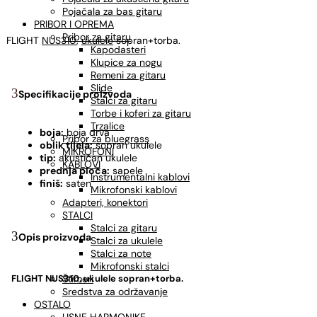
Pojačala za bas gitaru
PRIBOR I OPREMA
Pribor za gitaru
FLIGHT
NUS310
,
ukulele
sopran+torba.
Kapodasteri
Klupice za nogu
Remeni za gitaru
Slide
Specifikacije proizvoda
Stalci za gitaru
Torbe i koferi za gitaru
Trzalice
boja:
boja drva
Pribor za bluegrass
oblik tijela:
sopran ukulele
MIKROFONI
tip:
akustičan ukulele
KABLOVI
prednja ploča:
sapele
Instrumentalni kablovi
finiš:
saten
Mikrofonski kablovi
Adapteri, konektori
STALCI
Stalci za gitaru
Opis proizvoda
Stalci za ukulele
Stalci za note
Mikrofonski stalci
Štimeri
FLIGHT NUS310, ukulele sopran+torba.
Sredstva za održavanje
OSTALO