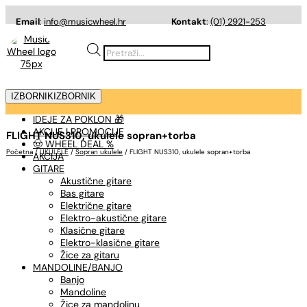
Email
:
info@musicwheel.hr
Kontakt
:
(01) 2921-253
Products
search
IZBORNIK
IZBORNIK
IDEJE ZA POKLON 🎁
AKCIJE I PROMOCIJE
FLIGHT NUS310, ukulele sopran+torba
🤠 WHEEL DEAL %
Početna
/
UKULELE
/
Sopran ukulele
/ FLIGHT NUS310, ukulele sopran+torba
AKCIJA
GITARE
Akustične gitare
Bas gitare
Električne gitare
Elektro-akustične gitare
Klasične gitare
Elektro-klasične gitare
Žice za gitaru
MANDOLINE/BANJO
Banjo
Mandoline
Žice za mandolinu