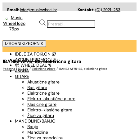
Email
:
info@musicwheel.hr
Kontakt
:
(01) 2921-253
Products
search
IZBORNIK
IZBORNIK
IDEJE ZA POKLON 🎁
AKCIJE I PROMOCIJE
IBANEZ AF75-BS, električna gitara
🤠 WHEEL DEAL %
Početna
/
GITARE
/
Električne gitare
/ IBANEZ AF75-BS, električna gitara
AKCIJA
GITARE
Akustične gitare
Bas gitare
Električne gitare
Elektro-akustične gitare
Klasične gitare
Elektro-klasične gitare
Žice za gitaru
MANDOLINE/BANJO
Banjo
Mandoline
Žice za mandolinu