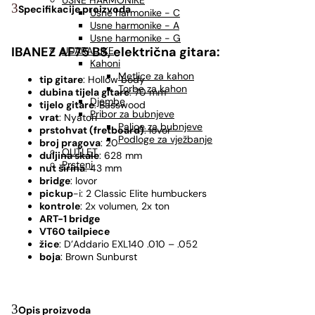
USNE HARMONIKE
Specifikacije proizvoda
Usne harmonike - C
Usne harmonike - A
Usne harmonike - G
IBANEZ AF75 BS, električna gitara:
UDARALJKE
Kahoni
Metlice za kahon
tip gitare
: Hollow body
Torbe za kahon
dubina tijela gitare
: 70 mm
Djembe
tijelo gitare
: Basswood
Pribor za bubnjeve
vrat
: Nyatoh
Palice za bubnjeve
prstohvat (fretboard)
: lovor
Podloge za vježbanje
broj pragova
: 20
OUTLET
duljina skale
: 628 mm
Prsteni
nut širina
: 43 mm
bridge
: lovor
pickup
-i:
2 Classic Elite humbuckers
kontrole
:
2x volumen, 2x ton
ART-1 bridge
VT60 tailpiece
žice
:
D’Addario EXL140 .010 – .052
boja
:
Brown Sunburst
Opis proizvoda