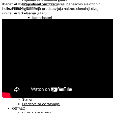
Ibanez AF75 BS je dio AF Artcore serije Ibanezovih električnih
Pojačala za bas gitaru
hollow-body gitara koje predstavljaju najtradicionalniji dizajn
PRIBOR I OPREMA
unutar Artcore serije.
Pribor za gitaru
Kapodasteri
Klupice za nogu
Remeni za gitaru
Slide
Stalci za gitaru
Torbe i koferi za gitaru
Trzalice
Pribor za bluegrass
MIKROFONI
KABLOVI
Instrumentalni kablovi
Mikrofonski kablovi
Adapteri, konektori
STALCI
Stalci za gitaru
Stalci za ukulele
Stalci za note
Mikrofonski stalci
Štimeri
Sredstva za održavanje
OSTALO