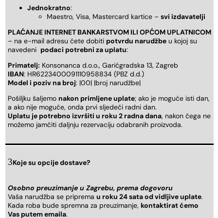
Jednokratno
:
Maestro, Visa, Mastercard kartice –
svi izdavatelji
PLAĆANJE INTERNET BANKARSTVOM ILI OPĆOM UPLATNICOM
– na e-mail adresu ćete dobiti
potvrdu narudžbe
u kojoj su
navedeni
podaci potrebni za uplatu
:
Primatelj:
Konsonanca d.o.o., Garićgradska 13, Zagreb
IBAN
: HR6223400091110958834 (PBZ d.d.)
Model i poziv na broj
: |00| |broj narudžbe|
Pošiljku šaljemo
nakon primljene uplate
; ako je moguće isti dan,
a ako nije moguće, onda prvi sljedeći radni dan.
Uplatu je potrebno izvršiti u roku 2 radna dana
, nakon čega ne
možemo jamčiti daljnju rezervaciju odabranih proizvoda.
Koje su opcije dostave?
Osobno preuzimanje u Zagrebu, prema dogovoru
Vaša narudžba se priprema
u roku 24 sata od vidljive uplate
.
Kada roba bude spremna za preuzimanje,
kontaktirat ćemo
Vas putem emaila
.