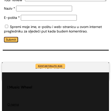
Your review
*
Naziv
*
E-pošta
*
Spremi moje ime, e-poštu i web-stranicu u ovom internet
pregledniku za sljedeći put kada budem komentirao.
Submit
KONTAKTIRAJTE NAS
SHOP-PLAY-INSPIRE
Music Wheel
O nama