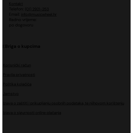
Kontakt
Telefon:
(01) 2921-253
Email:
info@musicwheel.hr
Radno vrijeme:
po dogovoru
Briga o kupcima
Korisnički račun
Pravila privatnosti
Politika kolačića
Jamstvo
Izjava o zaštiti i prikupljanju osobnih podataka, te njihovom korištenju
Izjava o sigurnosti online plaćanja