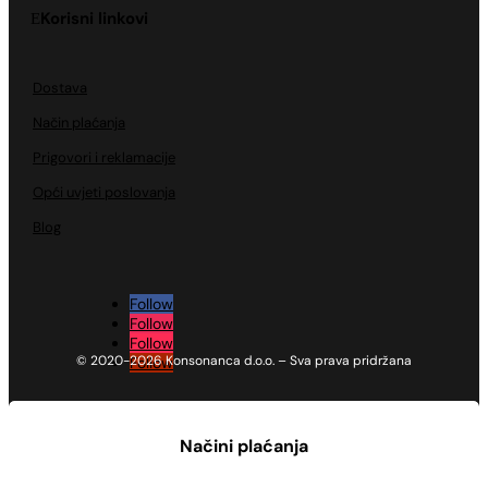
Korisni linkovi
Dostava
Način plaćanja
Prigovori i reklamacije
Opći uvjeti poslovanja
Blog
Follow
Follow
Follow
© 2020-2026 Konsonanca d.o.o. – Sva prava pridržana
Follow
Načini plaćanja