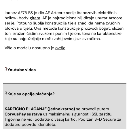
Ibanez AF75 BS je dio AF Artcore serije Ibanezovih električnih
hollow-body
gitara
. AF je najtradicionalniji dizajn unutar Artcore
serije. Potpuno šuplja konstrukcija tijela znači da nema zvučnih
blokova u tijelu. Ova metoda konstrukcije proizvodi bogat, složen
ton, izražen čistim zvukom i punim tijelom, tonalne karakteristike
koje su najpoželjnije među zahtjevnim jazz sviračima.
Više o modelu dostupno je
ovdje
.
Youtube video
Koje su opcije plaćanja?
KARTIČNO PLAĆANJE (jednokratno)
se provodi putem
CorvusPay sustava
uz maksimalnu sigurnost i SSL zaštitu.
Trgovina ne vidi podatke o vašoj kartici. Podržan 3-D Secure za
dodatnu potvrdu identiteta.