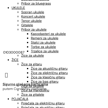
Pribor za bluegrass
UKULELE
Sopran ukulele
Koncert ukulele
Tenor ukulele
Gitalele
Pribor za ukulele
Kapodasteri za ukulele
Remeni za ukulele
Stalci za ukulele
Torbe za ukulele
Trzalice za ukulele
0103000087
Žice za ukulele
ŽICE
Žice za gitaru
Žice za akustičnu gitaru
Žice za električnu gitaru

Žice za klasičnu gitaru
Žice za bas gitaru
Sigurno plaćanje karticama
Žice za ukulele
putem CorvusPay platforme
Žice za mandolinu
Žice za gitalele
POJAČALA
Pojačala za električnu gitaru
Pojačala za akustičnu gitaru