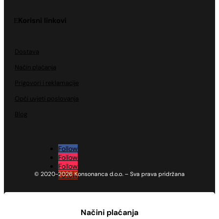
Korisni linkovi
Dostava
Način plaćanja
Prigovori i reklamacije
Opći uvjeti poslovanja
Blog
Follow
Follow
Follow
© 2020-2026 Konsonanca d.o.o. – Sva prava pridržana
Follow
Načini plaćanja