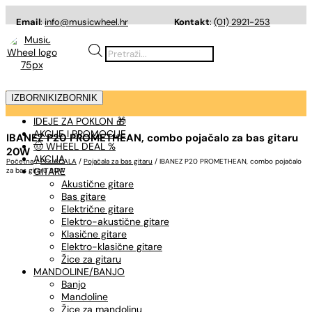
Email
:
info@musicwheel.hr
Kontakt
:
(01) 2921-253
Products
search
IZBORNIK
IZBORNIK
IDEJE ZA POKLON 🎁
AKCIJE I PROMOCIJE
IBANEZ P20 PROMETHEAN, combo pojačalo za bas gitaru
🤠 WHEEL DEAL %
20W
AKCIJA
Početna
/
POJAČALA
/
Pojačala za bas gitaru
/ IBANEZ P20 PROMETHEAN, combo pojačalo
GITARE
za bas gitaru 20W
Akustične gitare
Bas gitare
Električne gitare
Elektro-akustične gitare
Klasične gitare
Elektro-klasične gitare
Žice za gitaru
MANDOLINE/BANJO
Banjo
Mandoline
Žice za mandolinu