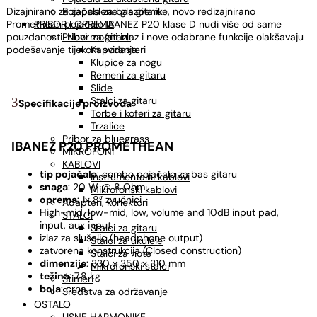
Dizajnirano za zaposlene glazbenike, novo redizajnirano
Pojačala za bas gitaru
Promethean pojačalo IBANEZ P20 klase D nudi više od same
PRIBOR I OPREMA
pouzdanosti. Novi moćni izlaz i nove odabrane funkcije olakšavaju
Pribor za gitaru
podešavanje tijekom sviranja.
Kapodasteri
Klupice za nogu
Remeni za gitaru
Slide
Stalci za gitaru
Specifikacije proizvoda
Torbe i koferi za gitaru
Trzalice
Pribor za bluegrass
IBANEZ P20 PROMETHEAN
MIKROFONI
KABLOVI
tip pojačala
: combo pojačalo za bas gitaru
Instrumentalni kablovi
snaga
:
20 W @ 8 Ohm
Mikrofonski kablovi
oprema
: 1x 8″ zvučnici
Adapteri, konektori
High-mid, low-mid, low, volume and 10dB input pad,
STALCI
input, aux input
Stalci za gitaru
izlaz za slušalic (headphone output)
Stalci za ukulele
zatvorena konstrukcija (Closed construction)
Stalci za note
dimenzije
: 330 x 350 x 310 mm
Mikrofonski stalci
težina
: 7.8 kg
Štimeri
boja
: crna
Sredstva za održavanje
OSTALO