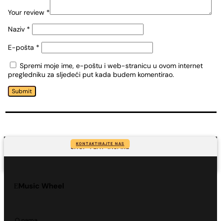
Your review
*
Naziv
*
E-pošta
*
Spremi moje ime, e-poštu i web-stranicu u ovom internet
pregledniku za sljedeći put kada budem komentirao.
Submit
KONTAKTIRAJTE NAS
SHOP-PLAY-INSPIRE
Music Wheel
O nama