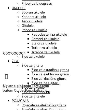
Pribor za bluegrass
UKULELE
Sopran ukulele
Koncert ukulele
Tenor ukulele
Gitalele
Pribor za ukulele
Kapodasteri za ukulele
Remeni za ukulele
Stalci za ukulele
Torbe za ukulele
Trzalice za ukulele
0501000004
Žice za ukulele
ŽICE
Žice za gitaru
Žice za akustičnu gitaru
Žice za električnu gitaru

Žice za klasičnu gitaru
Žice za bas gitaru
Sigurno plaćanje karticama
Žice za ukulele
putem CorvusPay platforme
Žice za mandolinu
Žice za gitalele
POJAČALA
Pojačala za električnu gitaru
Pojačala za akustičnu gitaru