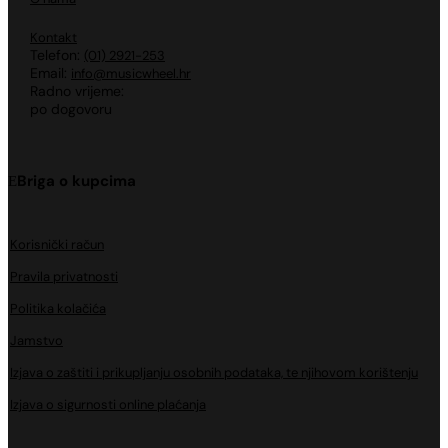
Kontakt
Telefon:
(01) 2921-253
Email:
info@musicwheel.hr
Radno vrijeme:
po dogovoru
Briga o kupcima
Korisnički račun
Pravila privatnosti
Politika kolačića
Jamstvo
Izjava o zaštiti i prikupljanju osobnih podataka, te njihovom korištenju
Izjava o sigurnosti online plaćanja