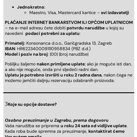
Jednokratno
:
Maestro, Visa, Mastercard kartice –
svi izdavatelji
PLAĆANJE INTERNET BANKARSTVOM ILI OPĆOM UPLATNICOM
– na e-mail adresu ćete dobiti
potvrdu narudžbe
u kojoj su
navedeni
podaci potrebni za uplatu
:
Primatelj:
Konsonanca d.o.o., Garićgradska 13, Zagreb
IBAN
: HR6223400091110958834 (PBZ d.d.)
Model i poziv na broj
: |00| |broj narudžbe|
Pošiljku šaljemo
nakon primljene uplate
; ako je moguće isti dan,
a ako nije moguće, onda prvi sljedeći radni dan.
Uplatu je potrebno izvršiti u roku 2 radna dana
, nakon čega ne
možemo jamčiti daljnju rezervaciju odabranih proizvoda.
Koje su opcije dostave?
Osobno preuzimanje u Zagrebu, prema dogovoru
Vaša narudžba se priprema
u roku 24 sata od vidljive uplate
.
Kada roba bude spremna za preuzimanje,
kontaktirat ćemo
Vas putem emaila
.