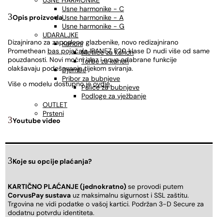
USNE HARMONIKE
Usne harmonike - C
Opis proizvoda
Usne harmonike - A
Usne harmonike - G
UDARALJKE
Dizajnirano za zaposlene glazbenike, novo redizajnirano
Kahoni
Promethean
bas pojačalo
IBANEZ P20 klase D nudi više od same
Metlice za kahon
pouzdanosti. Novi moćni izlaz i nove odabrane funkcije
Torbe za kahon
olakšavaju podešavanje tijekom sviranja.
Djembe
Pribor za bubnjeve
Više o modelu dostupno je
ovdje
.
Palice za bubnjeve
Podloge za vježbanje
OUTLET
Prsteni
Youtube video
Koje su opcije plaćanja?
KARTIČNO PLAĆANJE (jednokratno)
se provodi putem
CorvusPay sustava
uz maksimalnu sigurnost i SSL zaštitu.
Trgovina ne vidi podatke o vašoj kartici. Podržan 3-D Secure za
dodatnu potvrdu identiteta.