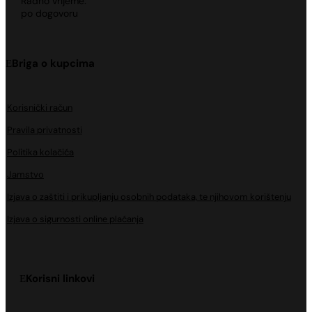
Radno vrijeme:
po dogovoru
Briga o kupcima
Korisnički račun
Pravila privatnosti
Politika kolačića
Jamstvo
Izjava o zaštiti i prikupljanju osobnih podataka, te njihovom korištenju
Izjava o sigurnosti online plaćanja
Korisni linkovi