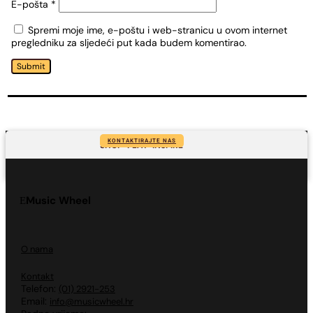
E-pošta
*
Spremi moje ime, e-poštu i web-stranicu u ovom internet
pregledniku za sljedeći put kada budem komentirao.
Submit
KONTAKTIRAJTE NAS
SHOP-PLAY-INSPIRE
Music Wheel
O nama
Kontakt
Telefon:
(01) 2921-253
Email:
info@musicwheel.hr