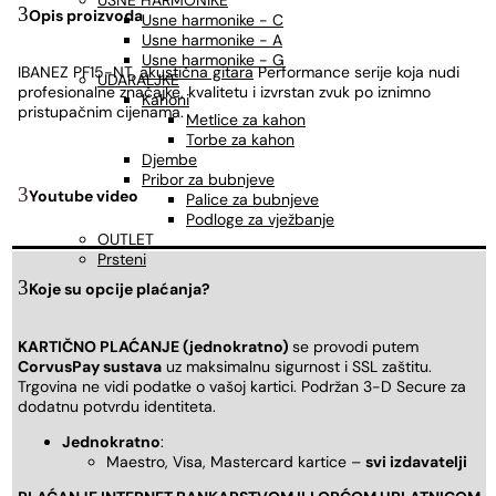
USNE HARMONIKE
Opis proizvoda
Usne harmonike - C
Usne harmonike - A
Usne harmonike - G
IBANEZ PF15-NT,
akustična gitara
Performance serije koja nudi
UDARALJKE
profesionalne značajke, kvalitetu i izvrstan zvuk po iznimno
Kahoni
pristupačnim cijenama.
Metlice za kahon
Torbe za kahon
Djembe
Pribor za bubnjeve
Youtube video
Palice za bubnjeve
Podloge za vježbanje
OUTLET
Prsteni
Koje su opcije plaćanja?
KARTIČNO PLAĆANJE (jednokratno)
se provodi putem
CorvusPay sustava
uz maksimalnu sigurnost i SSL zaštitu.
Trgovina ne vidi podatke o vašoj kartici. Podržan 3-D Secure za
dodatnu potvrdu identiteta.
Jednokratno
:
Maestro, Visa, Mastercard kartice –
svi izdavatelji