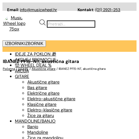
Email
:
info@musicwheel.hr
Kontakt
:
(01) 2921-253
Products
search
IZBORNIK
IZBORNIK
IDEJE ZA POKLON 🎁
AKCIJE I PROMOCIJE
IBANEZ PF15-NT, akustična gitara
🤠 WHEEL DEAL %
Početna
/
GITARE
/
Akustične gitare
/ IBANEZ PF15-NT, akustična gitara
AKCIJA
GITARE
Akustične gitare
Bas gitare
Električne gitare
Elektro-akustične gitare
Klasične gitare
Elektro-klasične gitare
Žice za gitaru
MANDOLINE/BANJO
Banjo
Mandoline
Žice za mandolinu