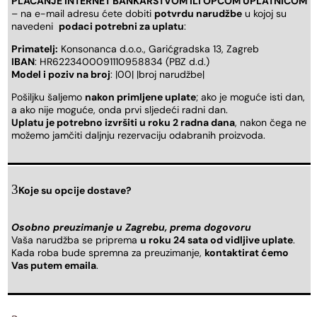
PLAĆANJE INTERNET BANKARSTVOM ILI OPĆOM UPLATNICOM
– na e-mail adresu ćete dobiti
potvrdu narudžbe
u kojoj su
navedeni
podaci potrebni za uplatu
:
Primatelj:
Konsonanca d.o.o., Garićgradska 13, Zagreb
IBAN
: HR6223400091110958834 (PBZ d.d.)
Model i poziv na broj
: |00| |broj narudžbe|
Pošiljku šaljemo
nakon primljene uplate
; ako je moguće isti dan,
a ako nije moguće, onda prvi sljedeći radni dan.
Uplatu je potrebno izvršiti u roku 2 radna dana
, nakon čega ne
možemo jamčiti daljnju rezervaciju odabranih proizvoda.
Koje su opcije dostave?
Osobno preuzimanje u Zagrebu, prema dogovoru
Vaša narudžba se priprema
u roku 24 sata od vidljive uplate
.
Kada roba bude spremna za preuzimanje,
kontaktirat ćemo
Vas putem emaila
.