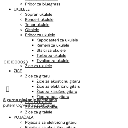
Pribor za bluegrass
UKULELE
Sopran ukulele
Koncert ukulele
Tenor ukulele
Gitalele
Pribor za ukulele
Kapodasteri za ukulele
Remeni za ukulele
Stalci za ukulele
Torbe za ukulele
Trzalice za ukulele
0101000028
Žice za ukulele
ŽICE
Žice za gitaru
Žice za akustičnu gitaru
Žice za električnu gitaru

Žice za klasičnu gitaru
Žice za bas gitaru
Sigurno plaćanje karticama
Žice za ukulele
putem CorvusPay platforme
Žice za mandolinu
Žice za gitalele
POJAČALA
Pojačala za električnu gitaru
Pojačala za akustičnu gitaru