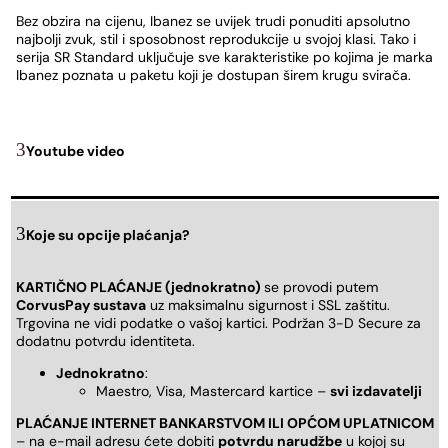
Bez obzira na cijenu, Ibanez se uvijek trudi ponuditi apsolutno
najbolji zvuk, stil i sposobnost reprodukcije u svojoj klasi. Tako i
serija SR Standard uključuje sve karakteristike po kojima je marka
Ibanez poznata u paketu koji je dostupan širem krugu svirača.
Youtube video
Koje su opcije plaćanja?
KARTIČNO PLAĆANJE (jednokratno)
se provodi putem
CorvusPay sustava
uz maksimalnu sigurnost i SSL zaštitu.
Trgovina ne vidi podatke o vašoj kartici. Podržan 3-D Secure za
dodatnu potvrdu identiteta.
Jednokratno
:
Maestro, Visa, Mastercard kartice –
svi izdavatelji
PLAĆANJE INTERNET BANKARSTVOM ILI OPĆOM UPLATNICOM
– na e-mail adresu ćete dobiti
potvrdu narudžbe
u kojoj su