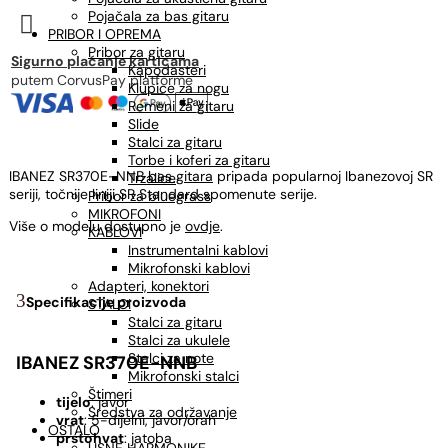
Pojačala za bas gitaru

PRIBOR I OPREMA
Pribor za gitaru
Sigurno plaćanje karticama
Kapodasteri
putem CorvusPay platforme
Klupice za nogu
Remeni za gitaru
Slide
Stalci za gitaru
Torbe i koferi za gitaru
IBANEZ SR370E-NNB
bas gitara
pripada popularnoj Ibanezovoj SR
Trzalice
seriji, točnije liniji SR Standard spomenute serije.
Pribor za bluegrass
MIKROFONI
Više o modelu dostupno je
ovdje
.
KABLOVI
Instrumentalni kablovi
Mikrofonski kablovi
Adapteri, konektori
Specifikacije proizvoda
STALCI
Stalci za gitaru
Stalci za ukulele
Stalci za note
IBANEZ SR370E-NNB
Mikrofonski stalci
Štimeri
tijelo
: javor
Sredstva za održavanje
vrat
: 5-dijelni, javor/orah
OSTALO
prstohvat
: jatoba