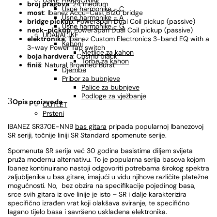
USNE HARMONIKE
broj pragova
: 24 medium
Usne harmonike - C
most
: Ibanez Accu-Cast B120 bridge
Usne harmonike - A
bridge pickup
: PowerSpan Dual Coil pickup (passive)
Usne harmonike - G
neck-pickup
: PowerSpan Dual Coil pickup (passive)
UDARALJKE
elektronika
: Ibanez Custom Electronics 3-band EQ with a
Kahoni
3-way Power Tap switch
Metlice za kahon
boja hardvera
: Cosmo black
Torbe za kahon
finiš
: Natural Browned Burst
Djembe
Pribor za bubnjeve
Palice za bubnjeve
Podloge za vježbanje
Opis proizvoda
OUTLET
Prsteni
IBANEZ SR370E-NNB
bas gitara
pripada popularnoj Ibanezovoj
SR seriji, točnije liniji SR Standard spomenute serije.
Spomenuta SR serija već 30 godina basistima diljem svijeta
pruža modernu alternativu. To je popularna serija basova kojom
Ibanez kontinuirano nastoji odgovoriti potrebama širokog spektra
zaljubljenika u bas gitare, imajući u vidu njihove različite platežne
mogućnosti. No, bez obzira na specifikacije pojedinog basa,
srce svih gitara iz ove linije je isto – SR i dalje karakterizira
specifično izrađen vrat koji olakšava sviranje, te specifično
lagano tijelo basa i savršeno usklađena elektronika.