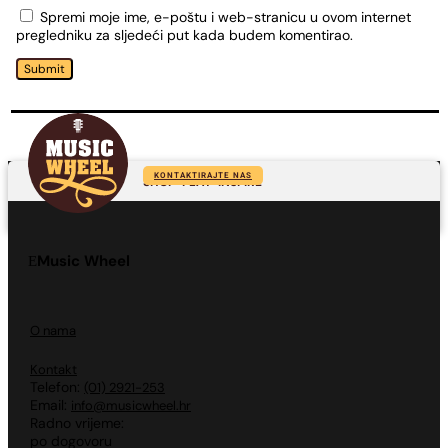
Spremi moje ime, e-poštu i web-stranicu u ovom internet
pregledniku za sljedeći put kada budem komentirao.
Submit
KONTAKTIRAJTE NAS
SHOP-PLAY-INSPIRE
Music Wheel
O nama
Kontakt
Telefon:
(01) 2921-253
Email:
info@musicwheel.hr
Radno vrijeme:
po dogovoru