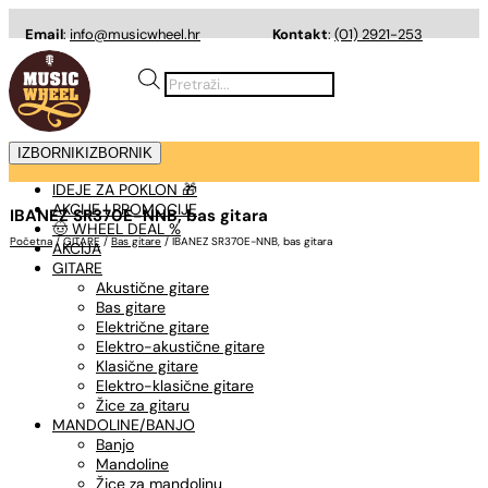
Email
:
info@musicwheel.hr
Kontakt
:
(01) 2921-253
Products
search
IZBORNIK
IZBORNIK
IDEJE ZA POKLON 🎁
AKCIJE I PROMOCIJE
IBANEZ SR370E-NNB, bas gitara
🤠 WHEEL DEAL %
Početna
/
GITARE
/
Bas gitare
/ IBANEZ SR370E-NNB, bas gitara
AKCIJA
GITARE
Akustične gitare
Bas gitare
Električne gitare
Elektro-akustične gitare
Klasične gitare
Elektro-klasične gitare
Žice za gitaru
MANDOLINE/BANJO
Banjo
Mandoline
Žice za mandolinu