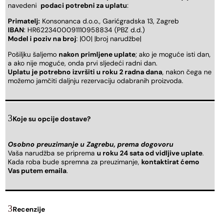
navedeni
podaci potrebni za uplatu
:
Primatelj:
Konsonanca d.o.o., Garićgradska 13, Zagreb
IBAN
: HR6223400091110958834 (PBZ d.d.)
Model i poziv na broj
: |00| |broj narudžbe|
Pošiljku šaljemo
nakon primljene uplate
; ako je moguće isti dan,
a ako nije moguće, onda prvi sljedeći radni dan.
Uplatu je potrebno izvršiti u roku 2 radna dana
, nakon čega ne
možemo jamčiti daljnju rezervaciju odabranih proizvoda.
Koje su opcije dostave?
Osobno preuzimanje u Zagrebu, prema dogovoru
Vaša narudžba se priprema
u roku 24 sata od vidljive uplate
.
Kada roba bude spremna za preuzimanje,
kontaktirat ćemo
Vas putem emaila
.
Recenzije