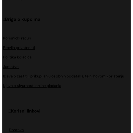
Briga o kupcima
Korisnički račun
Pravila privatnosti
Politika kolačića
Jamstvo
Izjava o zaštiti i prikupljanju osobnih podataka, te njihovom korištenju
Izjava o sigurnosti online plaćanja
Korisni linkovi
Dostava