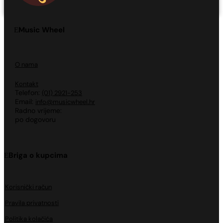
Music Wheel
O nama
Kontakt
Telefon:
(01) 2921-253
Email:
info@musicwheel.hr
Radno vrijeme:
po dogovoru
Briga o kupcima
Korisnički račun
Pravila privatnosti
Politika kolačića