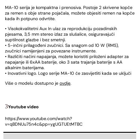
MA-10 serija je kompaktna i prenosiva. Postoje 2 skrivene kopče
za remen s obje strane pojačala, možete objesiti remen na kopče
kada ih potpuno odvrtite.
• Visokokvalitetni Aux In ulaz za reprodukciju pozadinskih
pjesama, 3,5 mm stereo izlaz za slušalice, osiguravajući
suptilnost glazbe i bez smetnji.
• 5-inčni prilagođeni zvučnici. Sa snagom od 10 W (RMS),
zvučnici namijenjeni za povezane instrumente.
• Različiti načini napajanja, možete koristiti priloženi adapter za
napajanje ili 6xAA baterije, oko 3 sata trajanja baterije s AA
alkalnim baterijama.
• Inovativni logo. Logo serije MA-10 će zasvijetliti kada se uključi
Više o modelu dostupno je
ovdje
.
Youtube video
https://www.youtube.com/watch?
v=qBDNUu75n4c&pp=ygUGTUEtMTBC