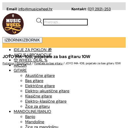
Email
:
info@musicwheel.hr
Kontakt
:
(01) 2921-253
Products
search
IZBORNIK
IZBORNIK
IDEJE ZA POKLON 🎁
AKCIJE I PROMOCIJE
JOYO MA-10B, pojačalo za bas gitaru 10W
🤠 WHEEL DEAL %
Početna
/
POJAČALA
/
Pojačala za bas gitaru
/ JOYO MA-10B, pojačalo za bas gitaru 10W
AKCIJA
GITARE
Akustične gitare
Bas gitare
Električne gitare
Elektro-akustične gitare
Klasične gitare
Elektro-klasične gitare
Žice za gitaru
MANDOLINE/BANJO
Banjo
Mandoline
Žice za mandolinu