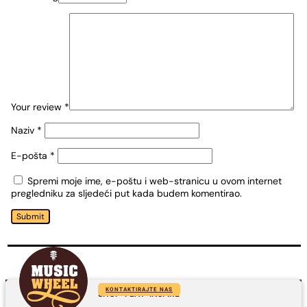
Your review
*
Naziv
*
E-pošta
*
Spremi moje ime, e-poštu i web-stranicu u ovom internet
pregledniku za sljedeći put kada budem komentirao.
Submit
KONTAKTIRAJTE NAS
SHOP-PLAY-INSPIRE