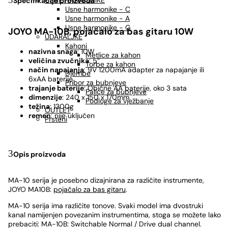
USNE HARMONIKE
Specifikacije proizvoda
Usne harmonike - C
Usne harmonike - A
Usne harmonike - G
JOYO MA-10B, pojačalo za bas gitaru 10W
UDARALJKE
Kahoni
nazivna snaga
: 10W
Metlice za kahon
veličina zvučnika
: 5″
Torbe za kahon
način napajanja
: 9V 1200mA adapter za napajanje ili
Djembe
6xAA baterije
Pribor za bubnjeve
trajanje baterije
: Obične AA baterije, oko 3 sata
Palice za bubnjeve
dimenzije
: 240 x 150 x 170mm
Podloge za vježbanje
težina
: 1300g
OUTLET
remen
: nije uključen
Prsteni
Opis proizvoda
MA-10 serija je posebno dizajnirana za različite instrumente,
JOYO MA10B:
pojačalo za bas gitaru
.
MA-10 serija ima različite tonove. Svaki model ima dvostruki
kanal namijenjen povezanim instrumentima, stoga se možete lako
prebaciti: MA-10B: Switchable Normal / Drive dual channel.