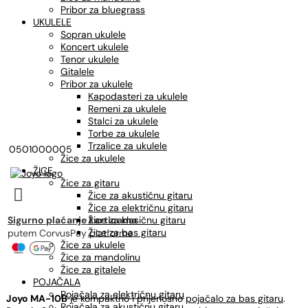
Pribor za bluegrass
UKULELE
Sopran ukulele
Koncert ukulele
Tenor ukulele
Gitalele
Pribor za ukulele
Kapodasteri za ukulele
Remeni za ukulele
Stalci za ukulele
Torbe za ukulele
Trzalice za ukulele
0501000005
Žice za ukulele
ŽICE
Žice za gitaru

Žice za akustičnu gitaru
Žice za električnu gitaru
Sigurno plaćanje karticama
Žice za klasičnu gitaru
Žice za bas gitaru
putem CorvusPay platforme
Žice za ukulele
Žice za mandolinu
Žice za gitalele
POJAČALA
Pojačala za električnu gitaru
Joyo MA-10B
je kompaktno i prijenosno
pojačalo za bas gitaru
.
Pojačala za akustičnu gitaru