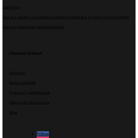
Jamstvo
Izjava o zaštiti i prikupljanju osobnih podataka, te njihovom korištenju
Izjava o sigurnosti online plaćanja
Korisni linkovi
Dostava
Način plaćanja
Prigovori i reklamacije
Opći uvjeti poslovanja
Blog
Follow