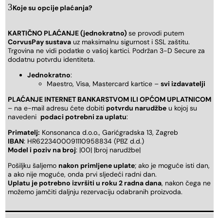
Koje su opcije plaćanja?
KARTIČNO PLAĆANJE (jednokratno)
se provodi putem
CorvusPay sustava
uz maksimalnu sigurnost i SSL zaštitu.
Trgovina ne vidi podatke o vašoj kartici. Podržan 3-D Secure za
dodatnu potvrdu identiteta.
Jednokratno
:
Maestro, Visa, Mastercard kartice –
svi izdavatelji
PLAĆANJE INTERNET BANKARSTVOM ILI OPĆOM UPLATNICOM
– na e-mail adresu ćete dobiti
potvrdu narudžbe
u kojoj su
navedeni
podaci potrebni za uplatu
:
Primatelj:
Konsonanca d.o.o., Garićgradska 13, Zagreb
IBAN
: HR6223400091110958834 (PBZ d.d.)
Model i poziv na broj
: |00| |broj narudžbe|
Pošiljku šaljemo
nakon primljene uplate
; ako je moguće isti dan,
a ako nije moguće, onda prvi sljedeći radni dan.
Uplatu je potrebno izvršiti u roku 2 radna dana
, nakon čega ne
možemo jamčiti daljnju rezervaciju odabranih proizvoda.