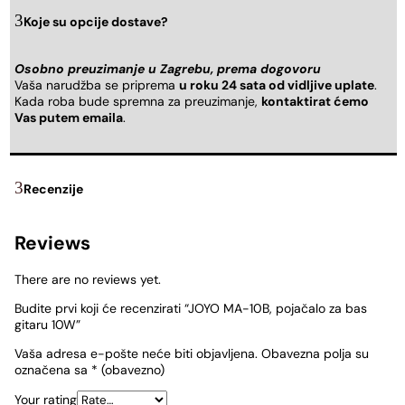
Koje su opcije dostave?
Osobno preuzimanje u Zagrebu, prema dogovoru
Vaša narudžba se priprema
u roku 24 sata od vidljive uplate
.
Kada roba bude spremna za preuzimanje,
kontaktirat ćemo
Vas putem emaila
.
Recenzije
Reviews
There are no reviews yet.
Budite prvi koji će recenzirati “JOYO MA-10B, pojačalo za bas
gitaru 10W”
Vaša adresa e-pošte neće biti objavljena.
Obavezna polja su
označena sa
* (obavezno)
Your rating