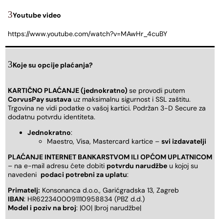
Youtube video
https://www.youtube.com/watch?v=MAwHr_4cuBY
Koje su opcije plaćanja?
KARTIČNO PLAĆANJE (jednokratno)
se provodi putem
CorvusPay sustava
uz maksimalnu sigurnost i SSL zaštitu.
Trgovina ne vidi podatke o vašoj kartici. Podržan 3-D Secure za
dodatnu potvrdu identiteta.
Jednokratno
:
Maestro, Visa, Mastercard kartice –
svi izdavatelji
PLAĆANJE INTERNET BANKARSTVOM ILI OPĆOM UPLATNICOM
– na e-mail adresu ćete dobiti
potvrdu narudžbe
u kojoj su
navedeni
podaci potrebni za uplatu
:
Primatelj:
Konsonanca d.o.o., Garićgradska 13, Zagreb
IBAN
: HR6223400091110958834 (PBZ d.d.)
Model i poziv na broj
: |00| |broj narudžbe|