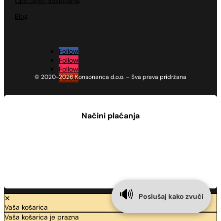
Opći uvjeti poslovanja
Blog
Follow
Follow
Follow
© 2020-2026 Konsonanca d.o.o. – Sva prava pridržana
Follow
Načini plaćanja
🔊
Poslušaj kako zvuči
✕
Vaša košarica
Vaša košarica je prazna