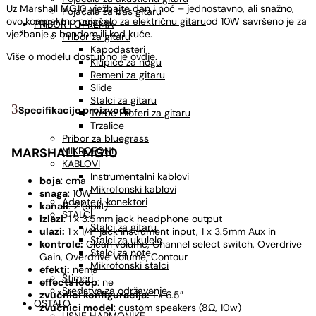
Uz Marshall MG10 vježbajte dan i noć – jednostavno, ali snažno,
Pojačala za bas gitaru
ovo kompaktno
pojačalo za električnu gitaru
od 10W savršeno je za
PRIBOR I OPREMA
vježbanje s bendom ili kod kuće.
Pribor za gitaru
Kapodasteri
Više o modelu dostupno je
ovdje
.
Klupice za nogu
Remeni za gitaru
Slide
Stalci za gitaru
Specifikacije proizvoda
Torbe i koferi za gitaru
Trzalice
Pribor za bluegrass
MIKROFONI
MARSHALL MG10
KABLOVI
Instrumentalni kablovi
boja
: crna
Mikrofonski kablovi
snaga
: 10W
Adapteri, konektori
kanali
: 2 (split)
STALCI
izlazi
: 1 x 3.5mm jack headphone output
Stalci za gitaru
ulazi:
1 x 1/4″ jack instrument input, 1 x 3.5mm Aux in
Stalci za ukulele
kontrole:
Clean volume, Channel select switch, Overdrive
Stalci za note
Gain, Overdrive Volume, Contour
Mikrofonski stalci
efekti:
nema
Štimeri
effects loop
: ne
Sredstva za održavanje
zvučnici konfiguracija:
1 x 6.5″
OSTALO
zvučnici model
: custom speakers (8Ω, 10w)