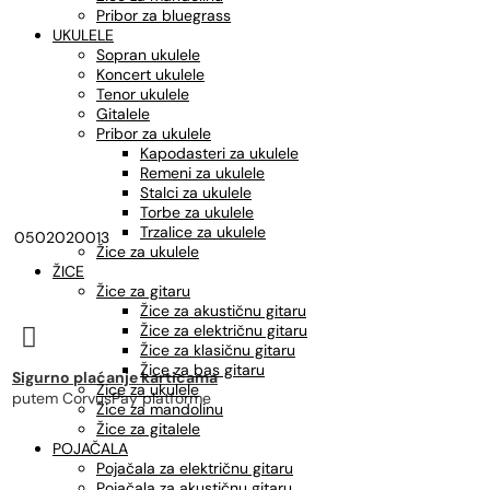
Pribor za bluegrass
UKULELE
Sopran ukulele
Koncert ukulele
Tenor ukulele
Gitalele
Pribor za ukulele
Kapodasteri za ukulele
Remeni za ukulele
Stalci za ukulele
Torbe za ukulele
Trzalice za ukulele
0502020013
Žice za ukulele
ŽICE
Žice za gitaru
Žice za akustičnu gitaru
Žice za električnu gitaru

Žice za klasičnu gitaru
Žice za bas gitaru
Sigurno plaćanje karticama
Žice za ukulele
putem CorvusPay platforme
Žice za mandolinu
Žice za gitalele
POJAČALA
Pojačala za električnu gitaru
Pojačala za akustičnu gitaru