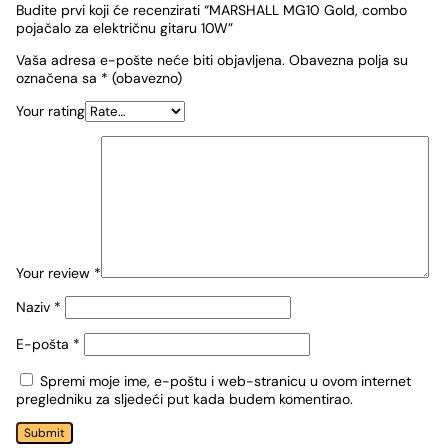
Budite prvi koji će recenzirati “MARSHALL MG10 Gold, combo
pojačalo za električnu gitaru 10W”
Vaša adresa e-pošte neće biti objavljena.
Obavezna polja su
označena sa
* (obavezno)
Your rating
Your review
*
Naziv
*
E-pošta
*
Spremi moje ime, e-poštu i web-stranicu u ovom internet
pregledniku za sljedeći put kada budem komentirao.
Submit