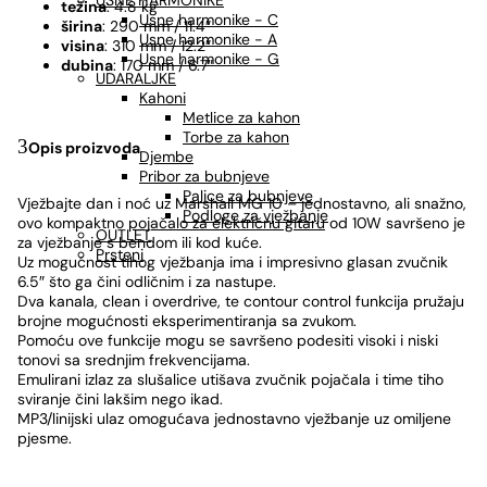
USNE HARMONIKE
težina
: 4.8 kg
Usne harmonike - C
širina
: 290 mm / 11.4″
Usne harmonike - A
visina
: 310 mm / 12.2″
Usne harmonike - G
dubina
: 170 mm / 6.7″
UDARALJKE
Kahoni
Metlice za kahon
Torbe za kahon
Opis proizvoda
Djembe
Pribor za bubnjeve
Palice za bubnjeve
Vježbajte dan i noć uz Marshall MG 10 – jednostavno, ali snažno,
Podloge za vježbanje
ovo kompaktno
pojačalo za električnu gitaru
od 10W savršeno je
OUTLET
za vježbanje s bendom ili kod kuće.
Prsteni
Uz mogućnost tihog vježbanja ima i impresivno glasan zvučnik
6.5″ što ga čini odličnim i za nastupe.
Dva kanala, clean i overdrive, te contour control funkcija pružaju
brojne mogućnosti eksperimentiranja sa zvukom.
Pomoću ove funkcije mogu se savršeno podesiti visoki i niski
tonovi sa srednjim frekvencijama.
Emulirani izlaz za slušalice utišava zvučnik pojačala i time tiho
sviranje čini lakšim nego ikad.
MP3/linijski ulaz omogućava jednostavno vježbanje uz omiljene
pjesme.