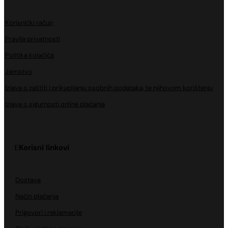
Korisnički račun
Pravila privatnosti
Politika kolačića
Jamstvo
Izjava o zaštiti i prikupljanju osobnih podataka, te njihovom korištenju
Izjava o sigurnosti online plaćanja
Korisni linkovi
Dostava
Način plaćanja
Prigovori i reklamacije