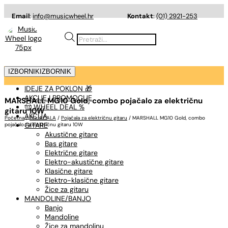
Email
:
info@musicwheel.hr
Kontakt
:
(01) 2921-253
Products
search
IZBORNIK
IZBORNIK
IDEJE ZA POKLON 🎁
AKCIJE I PROMOCIJE
MARSHALL MG10 Gold, combo pojačalo za električnu
🤠 WHEEL DEAL %
gitaru 10W
AKCIJA
Početna
/
POJAČALA
/
Pojačala za električnu gitaru
/ MARSHALL MG10 Gold, combo
GITARE
pojačalo za električnu gitaru 10W
Akustične gitare
Bas gitare
Električne gitare
Elektro-akustične gitare
Klasične gitare
Elektro-klasične gitare
Žice za gitaru
MANDOLINE/BANJO
Banjo
Mandoline
Žice za mandolinu