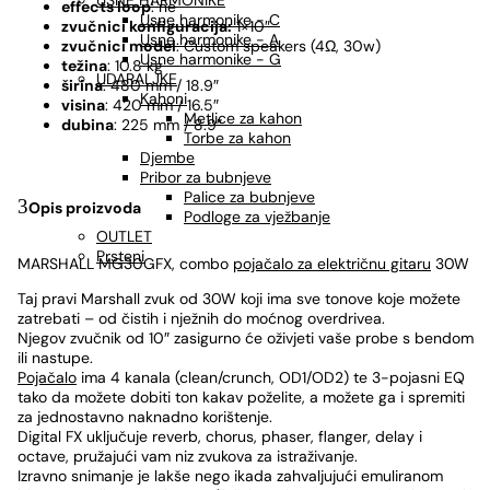
USNE HARMONIKE
effects loop
: ne
Usne harmonike - C
zvučnici konfiguracija:
1×10″
Usne harmonike - A
zvučnici model
: Custom speakers (4Ω, 30w)
Usne harmonike - G
težina
: 10.8 kg
UDARALJKE
širina
: 480 mm / 18.9″
Kahoni
visina
: 420 mm / 16.5″
Metlice za kahon
dubina
: 225 mm / 8.9″
Torbe za kahon
Djembe
Pribor za bubnjeve
Palice za bubnjeve
Opis proizvoda
Podloge za vježbanje
OUTLET
Prsteni
MARSHALL MG30GFX, combo
pojačalo za električnu gitaru
30W
Taj pravi Marshall zvuk od 30W koji ima sve tonove koje možete
zatrebati – od čistih i nježnih do moćnog overdrivea.
Njegov zvučnik od 10″ zasigurno će oživjeti vaše probe s bendom
ili nastupe.
Pojačalo
ima 4 kanala (clean/crunch, OD1/OD2) te 3-pojasni EQ
tako da možete dobiti ton kakav poželite, a možete ga i spremiti
za jednostavno naknadno korištenje.
Digital FX uključuje reverb, chorus, phaser, flanger, delay i
octave, pružajući vam niz zvukova za istraživanje.
Izravno snimanje je lakše nego ikada zahvaljujući emuliranom