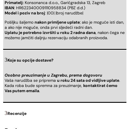
Primatelj:
Konsonanca d.o.o., Garićgradska 13, Zagreb
IBAN
: HR6223400091110958834 (PBZ d.d.)
Model i poziv na broj
: |00| |broj narudžbe|
Pošiljku šaljemo
nakon primljene uplate
; ako je moguće isti dan,
a ako nije moguće, onda prvi sljedeći radni dan.
Uplatu je potrebno izvršiti u roku 2 radna dana
, nakon čega ne
možemo jamčiti daljnju rezervaciju odabranih proizvoda.
Koje su opcije dostave?
Osobno preuzimanje u Zagrebu, prema dogovoru
Vaša narudžba se priprema
u roku 24 sata od vidljive uplate
.
Kada roba bude spremna za preuzimanje,
kontaktirat ćemo
Vas putem emaila
.
Recenzije