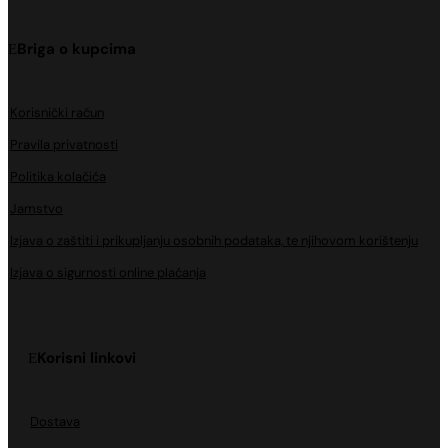
Briga o kupcima
Korisnički račun
Pravila privatnosti
Politika kolačića
Jamstvo
Izjava o zaštiti i prikupljanju osobnih podataka, te njihovom korištenju
Izjava o sigurnosti online plaćanja
Korisni linkovi
Dostava