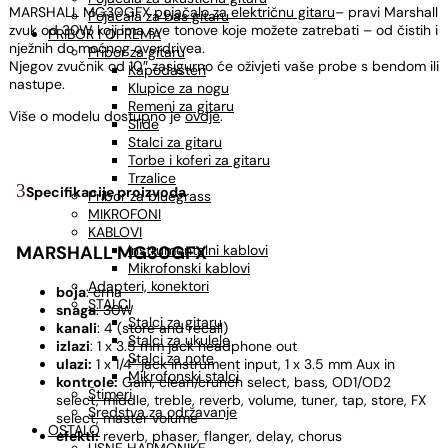
MARSHALL MG30GFX
pojačalo za električnu gitaru
– pravi Marshall
Pojačala za bas gitaru
zvuk od 30W koji ima sve tonove koje možete zatrebati – od čistih i
PRIBOR I OPREMA
nježnih do moćnog overdrivea.
Pribor za gitaru
Njegov zvučnik od 10″ zasigurno će oživjeti vaše probe s bendom ili
Kapodasteri
nastupe.
Klupice za nogu
Remeni za gitaru
Više o modelu dostupno je
ovdje
.
Slide
Stalci za gitaru
Torbe i koferi za gitaru
Trzalice
Specifikacije proizvoda
Pribor za bluegrass
MIKROFONI
KABLOVI
Instrumentalni kablovi
MARSHALL MG30GFX
Mikrofonski kablovi
Adapteri, konektori
boja
: crna
STALCI
snaga
: 30W
Stalci za gitaru
kanali
: 4 (store and recall)
Stalci za ukulele
izlazi
: 1 x 3.5 mm jack headphone out
Stalci za note
ulazi:
1 x 1/4″ jack instrument input, 1 x 3.5 mm Aux in
Mikrofonski stalci
kontrole:
Gain, clean/crunch select, bass, OD1/OD2
Štimeri
select, middle, treble, reverb, volume, tuner, tap, store, FX
Sredstva za održavanje
select, master volume
OSTALO
efekti:
reverb, phaser, flanger, delay, chorus