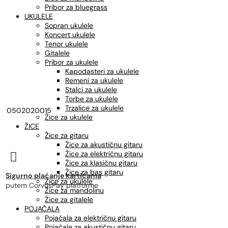
Pribor za bluegrass
UKULELE
Sopran ukulele
Koncert ukulele
Tenor ukulele
Gitalele
Pribor za ukulele
Kapodasteri za ukulele
Remeni za ukulele
Stalci za ukulele
Torbe za ukulele
Trzalice za ukulele
0502020015
Žice za ukulele
ŽICE
Žice za gitaru
Žice za akustičnu gitaru
Žice za električnu gitaru

Žice za klasičnu gitaru
Žice za bas gitaru
Sigurno plaćanje karticama
Žice za ukulele
putem CorvusPay platforme
Žice za mandolinu
Žice za gitalele
POJAČALA
Pojačala za električnu gitaru
Pojačala za akustičnu gitaru