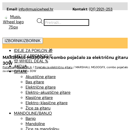
Email
:
info@musicwheel.hr
Kontakt
:
(01) 2921-253
Products
search
IZBORNIK
IZBORNIK
IDEJE ZA POKLON 🎁
AKCIJE I PROMOCIJE
MARSHALL MG30GFX, combo pojačalo za električnu gitaru
🤠 WHEEL DEAL %
30W
AKCIJA
Početna
/
POJAČALA
/
Pojačala za električnu gitaru
/ MARSHALL MG30GFX, combo pojačalo
GITARE
za električnu gitaru 30W
Akustične gitare
Bas gitare
Električne gitare
Elektro-akustične gitare
Klasične gitare
Elektro-klasične gitare
Žice za gitaru
MANDOLINE/BANJO
Banjo
Mandoline
Žice za mandolinu