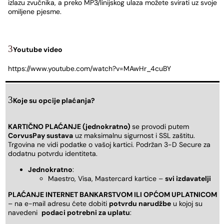
izlazu zvučnika, a preko MP3/linijskog ulaza možete svirati uz svoje
omiljene pjesme.
Youtube video
https://www.youtube.com/watch?v=MAwHr_4cuBY
Koje su opcije plaćanja?
KARTIČNO PLAĆANJE (jednokratno)
se provodi putem
CorvusPay sustava
uz maksimalnu sigurnost i SSL zaštitu.
Trgovina ne vidi podatke o vašoj kartici. Podržan 3-D Secure za
dodatnu potvrdu identiteta.
Jednokratno
:
Maestro, Visa, Mastercard kartice –
svi izdavatelji
PLAĆANJE INTERNET BANKARSTVOM ILI OPĆOM UPLATNICOM
– na e-mail adresu ćete dobiti
potvrdu narudžbe
u kojoj su
navedeni
podaci potrebni za uplatu
: