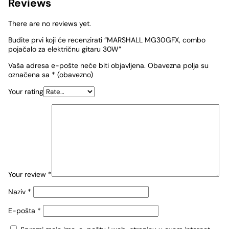
Reviews
There are no reviews yet.
Budite prvi koji će recenzirati “MARSHALL MG30GFX, combo
pojačalo za električnu gitaru 30W”
Vaša adresa e-pošte neće biti objavljena.
Obavezna polja su
označena sa
* (obavezno)
Your rating
Your review
*
Naziv
*
E-pošta
*