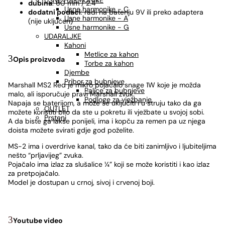
USNE HARMONIKE
dubina
: 60 mm / 2.4″
Usne harmonike - C
dodatni podaci
: radi na bateriju 9V ili preko adaptera
Usne harmonike - A
(nije uključen)
Usne harmonike - G
UDARALJKE
Kahoni
Metlice za kahon
Opis proizvoda
Torbe za kahon
Djembe
Pribor za bubnjeve
Marshall MS2 Red je mikro pojačalo snage 1W koje je možda
Palice za bubnjeve
malo, ali isporučuje pravi Marshall zvuk.
Podloge za vježbanje
Napaja se baterijom, a može se uključiti i u struju tako da ga
OUTLET
možete koristiti bilo da ste u pokretu ili vježbate u svojoj sobi.
Prsteni
A da biste ga lakše ponijeli, ima i kopču za remen pa uz njega
doista možete svirati gdje god poželite.
MS-2 ima i overdrive kanal, tako da će biti zanimljivo i ljubiteljima
nešto “prljavijeg” zvuka.
Pojačalo ima izlaz za slušalice ¼” koji se može koristiti i kao izlaz
za pretpojačalo.
Model je dostupan u crnoj, sivoj i crvenoj boji.
Youtube video