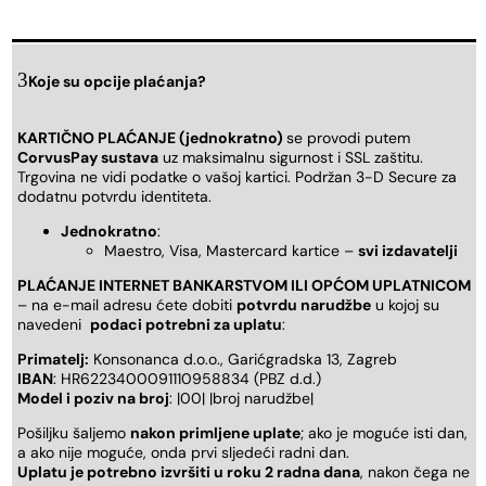
Koje su opcije plaćanja?
KARTIČNO PLAĆANJE (jednokratno)
se provodi putem
CorvusPay sustava
uz maksimalnu sigurnost i SSL zaštitu.
Trgovina ne vidi podatke o vašoj kartici. Podržan 3-D Secure za
dodatnu potvrdu identiteta.
Jednokratno
:
Maestro, Visa, Mastercard kartice –
svi izdavatelji
PLAĆANJE INTERNET BANKARSTVOM ILI OPĆOM UPLATNICOM
– na e-mail adresu ćete dobiti
potvrdu narudžbe
u kojoj su
navedeni
podaci potrebni za uplatu
:
Primatelj:
Konsonanca d.o.o., Garićgradska 13, Zagreb
IBAN
: HR6223400091110958834 (PBZ d.d.)
Model i poziv na broj
: |00| |broj narudžbe|
Pošiljku šaljemo
nakon primljene uplate
; ako je moguće isti dan,
a ako nije moguće, onda prvi sljedeći radni dan.
Uplatu je potrebno izvršiti u roku 2 radna dana
, nakon čega ne