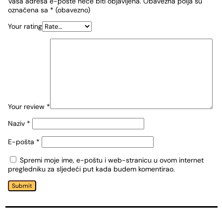
Vaša adresa e-pošte neće biti objavljena.
Obavezna polja su
označena sa
* (obavezno)
Your rating
Your review
*
Naziv
*
E-pošta
*
Spremi moje ime, e-poštu i web-stranicu u ovom internet
pregledniku za sljedeći put kada budem komentirao.
Submit