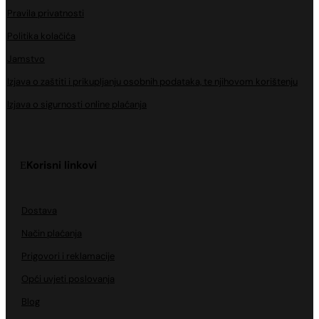
Pravila privatnosti
Politika kolačića
Jamstvo
Izjava o zaštiti i prikupljanju osobnih podataka, te njihovom korištenju
Izjava o sigurnosti online plaćanja
Korisni linkovi
Dostava
Način plaćanja
Prigovori i reklamacije
Opći uvjeti poslovanja
Blog