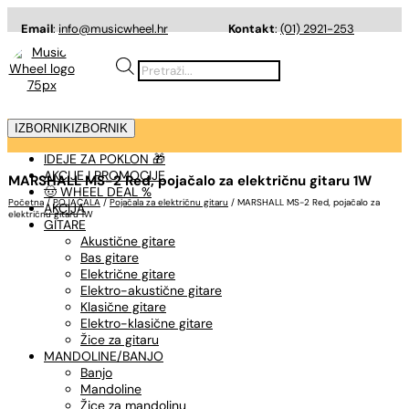
Email
:
info@musicwheel.hr
Kontakt
:
(01) 2921-253
Products
search
IZBORNIK
IZBORNIK
IDEJE ZA POKLON 🎁
AKCIJE I PROMOCIJE
MARSHALL MS-2 Red, pojačalo za električnu gitaru 1W
🤠 WHEEL DEAL %
Početna
/
POJAČALA
/
Pojačala za električnu gitaru
/ MARSHALL MS-2 Red, pojačalo za
AKCIJA
električnu gitaru 1W
GITARE
Akustične gitare
Bas gitare
Električne gitare
Elektro-akustične gitare
Klasične gitare
Elektro-klasične gitare
Žice za gitaru
MANDOLINE/BANJO
Banjo
Mandoline
Žice za mandolinu