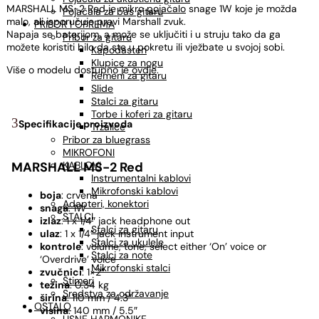
MARSHALL MS-2 Red je mikro
pojačalo
snage 1W koje je možda
Pojačala za bas gitaru
malo, ali isporučuje pravi Marshall zvuk.
PRIBOR I OPREMA
Napaja se baterijom, a može se uključiti i u struju tako da ga
Pribor za gitaru
možete koristiti bilo da ste u pokretu ili vježbate u svojoj sobi.
Kapodasteri
Klupice za nogu
Više o modelu dostupno je
ovdje
.
Remeni za gitaru
Slide
Stalci za gitaru
Torbe i koferi za gitaru
Specifikacije proizvoda
Trzalice
Pribor za bluegrass
MIKROFONI
KABLOVI
MARSHALL MS-2 Red
Instrumentalni kablovi
Mikrofonski kablovi
boja
: crvena
Adapteri, konektori
snaga
: 1W
STALCI
izlaz
: 1 x 1/4″ jack headphone out
Stalci za gitaru
ulaz
: 1 x 1/4″ jack instrument input
Stalci za ukulele
kontrole
: volume, tone, select either ‘On’ voice or
Stalci za note
‘Overdrive’ voice
Mikrofonski stalci
zvučnici
: 1×2″
Štimeri
težina
: 0.34 kg
Sredstva za održavanje
širina
: 110 mm / 4.3″
OSTALO
visina
: 140 mm / 5.5″