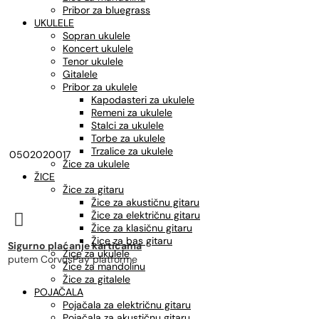
Pribor za bluegrass
UKULELE
Sopran ukulele
Koncert ukulele
Tenor ukulele
Gitalele
Pribor za ukulele
Kapodasteri za ukulele
Remeni za ukulele
Stalci za ukulele
Torbe za ukulele
Trzalice za ukulele
0502020017
Žice za ukulele
ŽICE
Žice za gitaru
Žice za akustičnu gitaru
Žice za električnu gitaru

Žice za klasičnu gitaru
Žice za bas gitaru
Sigurno plaćanje karticama
Žice za ukulele
putem CorvusPay platforme
Žice za mandolinu
Žice za gitalele
POJAČALA
Pojačala za električnu gitaru
Pojačala za akustičnu gitaru