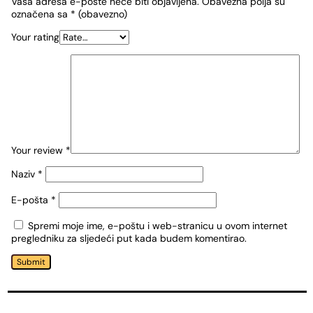
Vaša adresa e-pošte neće biti objavljena.
Obavezna polja su
označena sa
* (obavezno)
Your rating
Your review
*
Naziv
*
E-pošta
*
Spremi moje ime, e-poštu i web-stranicu u ovom internet
pregledniku za sljedeći put kada budem komentirao.
Submit