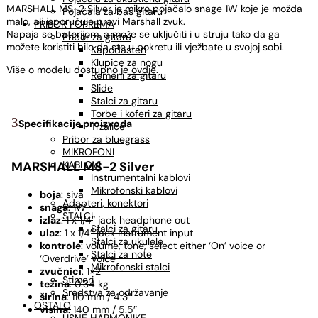
MARSHALL MS-2 Silver je mikro
pojačalo
snage 1W koje je možda
Pojačala za bas gitaru
malo, ali isporučuje pravi Marshall zvuk.
PRIBOR I OPREMA
Napaja se baterijom, a može se uključiti i u struju tako da ga
Pribor za gitaru
možete koristiti bilo da ste u pokretu ili vježbate u svojoj sobi.
Kapodasteri
Klupice za nogu
Više o modelu dostupno je
ovdje
.
Remeni za gitaru
Slide
Stalci za gitaru
Torbe i koferi za gitaru
Specifikacije proizvoda
Trzalice
Pribor za bluegrass
MIKROFONI
KABLOVI
MARSHALL MS-2 Silver
Instrumentalni kablovi
Mikrofonski kablovi
boja
: siva
Adapteri, konektori
snaga
: 1W
STALCI
izlaz
: 1 x 1/4″ jack headphone out
Stalci za gitaru
ulaz
: 1 x 1/4″ jack instrument input
Stalci za ukulele
kontrole
: volume, tone, select either ‘On’ voice or
Stalci za note
‘Overdrive’ voice
Mikrofonski stalci
zvučnici
: 1×2″
Štimeri
težina
: 0.34 kg
Sredstva za održavanje
širina
: 110 mm / 4.3″
OSTALO
visina
: 140 mm / 5.5″