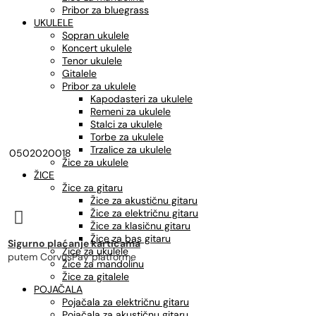
Pribor za bluegrass
UKULELE
Sopran ukulele
Koncert ukulele
Tenor ukulele
Gitalele
Pribor za ukulele
Kapodasteri za ukulele
Remeni za ukulele
Stalci za ukulele
Torbe za ukulele
Trzalice za ukulele
0502020018
Žice za ukulele
ŽICE
Žice za gitaru
Žice za akustičnu gitaru
Žice za električnu gitaru

Žice za klasičnu gitaru
Žice za bas gitaru
Sigurno plaćanje karticama
Žice za ukulele
putem CorvusPay platforme
Žice za mandolinu
Žice za gitalele
POJAČALA
Pojačala za električnu gitaru
Pojačala za akustičnu gitaru