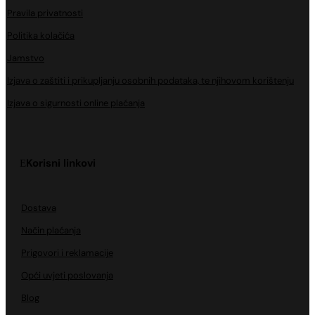
Pravila privatnosti
Politika kolačića
Jamstvo
Izjava o zaštiti i prikupljanju osobnih podataka, te njihovom korištenju
Izjava o sigurnosti online plaćanja
Korisni linkovi
Dostava
Način plaćanja
Prigovori i reklamacije
Opći uvjeti poslovanja
Blog