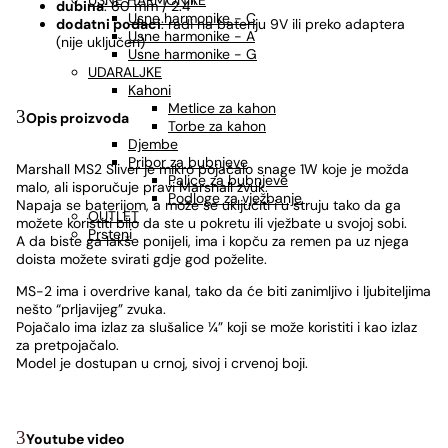
USNE HARMONIKE
dubina
: 60 mm / 2.4″
Usne harmonike - C
dodatni podaci
: radi na bateriju 9V ili preko adaptera
Usne harmonike - A
(nije uključen)
Usne harmonike - G
UDARALJKE
Kahoni
Metlice za kahon
Opis proizvoda
Torbe za kahon
Djembe
Pribor za bubnjeve
Marshall MS2 Sliver je mikro pojačalo snage 1W koje je možda
Palice za bubnjeve
malo, ali isporučuje pravi Marshall zvuk.
Podloge za vježbanje
Napaja se baterijom, a može se uključiti i u struju tako da ga
OUTLET
možete koristiti bilo da ste u pokretu ili vježbate u svojoj sobi.
Prsteni
A da biste ga lakše ponijeli, ima i kopču za remen pa uz njega
doista možete svirati gdje god poželite.
MS-2 ima i overdrive kanal, tako da će biti zanimljivo i ljubiteljima
nešto “prljavijeg” zvuka.
Pojačalo ima izlaz za slušalice ¼” koji se može koristiti i kao izlaz
za pretpojačalo.
Model je dostupan u crnoj, sivoj i crvenoj boji.
Youtube video