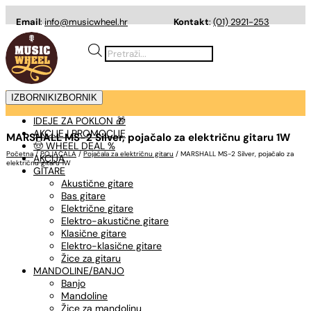
Email
:
info@musicwheel.hr
Kontakt
:
(01) 2921-253
Products
search
IZBORNIK
IZBORNIK
IDEJE ZA POKLON 🎁
AKCIJE I PROMOCIJE
MARSHALL MS-2 Silver, pojačalo za električnu gitaru 1W
🤠 WHEEL DEAL %
Početna
/
POJAČALA
/
Pojačala za električnu gitaru
/ MARSHALL MS-2 Silver, pojačalo za
AKCIJA
električnu gitaru 1W
GITARE
Akustične gitare
Bas gitare
Električne gitare
Elektro-akustične gitare
Klasične gitare
Elektro-klasične gitare
Žice za gitaru
MANDOLINE/BANJO
Banjo
Mandoline
Žice za mandolinu