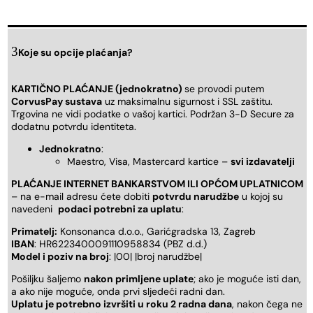
Koje su opcije plaćanja?
KARTIČNO PLAĆANJE (jednokratno)
se provodi putem
CorvusPay sustava
uz maksimalnu sigurnost i SSL zaštitu.
Trgovina ne vidi podatke o vašoj kartici. Podržan 3-D Secure za
dodatnu potvrdu identiteta.
Jednokratno
:
Maestro, Visa, Mastercard kartice –
svi izdavatelji
PLAĆANJE INTERNET BANKARSTVOM ILI OPĆOM UPLATNICOM
– na e-mail adresu ćete dobiti
potvrdu narudžbe
u kojoj su
navedeni
podaci potrebni za uplatu
:
Primatelj:
Konsonanca d.o.o., Garićgradska 13, Zagreb
IBAN
: HR6223400091110958834 (PBZ d.d.)
Model i poziv na broj
: |00| |broj narudžbe|
Pošiljku šaljemo
nakon primljene uplate
; ako je moguće isti dan,
a ako nije moguće, onda prvi sljedeći radni dan.
Uplatu je potrebno izvršiti u roku 2 radna dana
, nakon čega ne