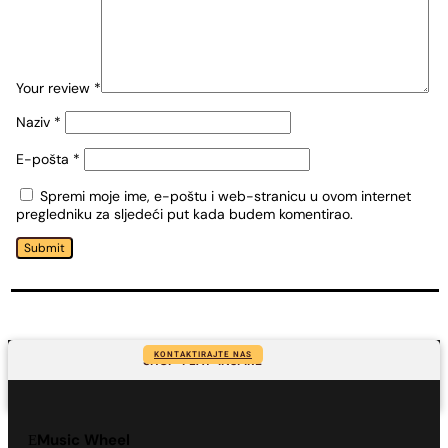
Your review
*
Naziv
*
E-pošta
*
Spremi moje ime, e-poštu i web-stranicu u ovom internet
pregledniku za sljedeći put kada budem komentirao.
Submit
KONTAKTIRAJTE NAS
SHOP-PLAY-INSPIRE
Music Wheel