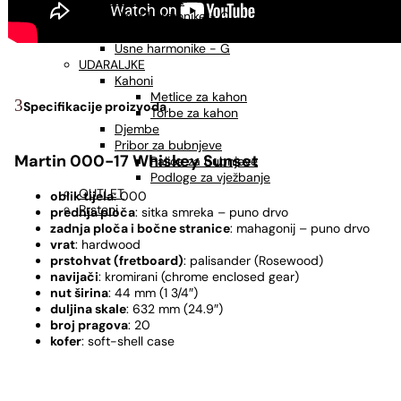
USNE HARMONIKE
Usne harmonike - C
Usne harmonike - A
Usne harmonike - G
UDARALJKE
Kahoni
Metlice za kahon
Specifikacije proizvoda
Torbe za kahon
Djembe
Pribor za bubnjeve
Martin 000-17 Whiskey Sunset
Palice za bubnjeve
Podloge za vježbanje
OUTLET
oblik tijela
: 000
Prsteni
prednja ploča
: sitka smreka – puno drvo
zadnja ploča i bočne stranice
: mahagonij – puno drvo
vrat
: hardwood
prstohvat (fretboard)
: palisander (Rosewood)
navijači
: kromirani (chrome enclosed gear)
nut širina
: 44 mm (1 3/4″)
duljina skale
: 632 mm (24.9″)
broj pragova
: 20
kofer
: soft-shell case