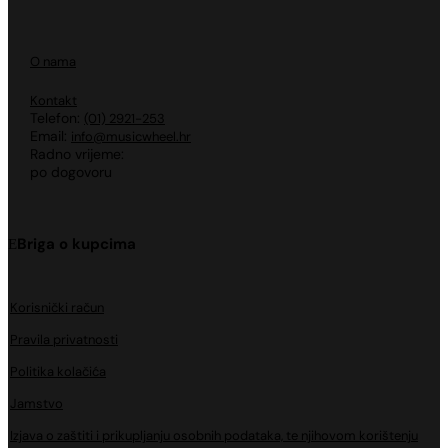
O nama
Kontakt
Telefon:
(01) 2921-253
Email:
info@musicwheel.hr
Radno vrijeme:
po dogovoru
Briga o kupcima
Korisnički račun
Pravila privatnosti
Politika kolačića
Jamstvo
Izjava o zaštiti i prikupljanju osobnih podataka, te njihovom korištenju