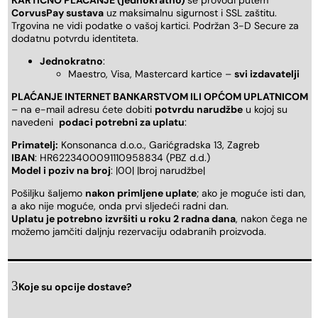
CorvusPay sustava
uz maksimalnu sigurnost i SSL zaštitu.
Trgovina ne vidi podatke o vašoj kartici. Podržan 3-D Secure za
dodatnu potvrdu identiteta.
Jednokratno
:
Maestro, Visa, Mastercard kartice –
svi izdavatelji
PLAĆANJE INTERNET BANKARSTVOM ILI OPĆOM UPLATNICOM
– na e-mail adresu ćete dobiti
potvrdu narudžbe
u kojoj su
navedeni
podaci potrebni za uplatu
:
Primatelj:
Konsonanca d.o.o., Garićgradska 13, Zagreb
IBAN
: HR6223400091110958834 (PBZ d.d.)
Model i poziv na broj
: |00| |broj narudžbe|
Pošiljku šaljemo
nakon primljene uplate
; ako je moguće isti dan,
a ako nije moguće, onda prvi sljedeći radni dan.
Uplatu je potrebno izvršiti u roku 2 radna dana
, nakon čega ne
možemo jamčiti daljnju rezervaciju odabranih proizvoda.
Koje su opcije dostave?