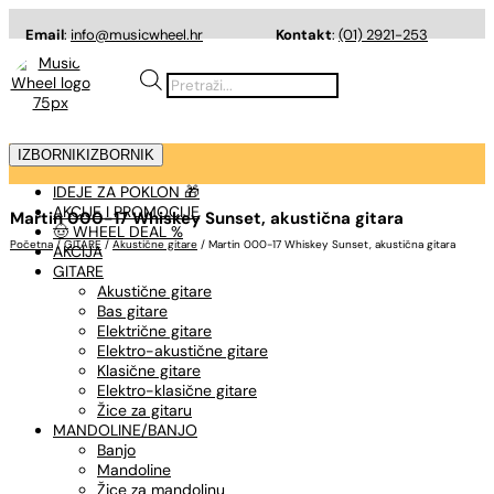
Email
:
info@musicwheel.hr
Kontakt
:
(01) 2921-253
Products
search
IZBORNIK
IZBORNIK
IDEJE ZA POKLON 🎁
AKCIJE I PROMOCIJE
Martin 000-17 Whiskey Sunset, akustična gitara
🤠 WHEEL DEAL %
Početna
/
GITARE
/
Akustične gitare
/ Martin 000-17 Whiskey Sunset, akustična gitara
AKCIJA
GITARE
Akustične gitare
Bas gitare
Električne gitare
Elektro-akustične gitare
Klasične gitare
Elektro-klasične gitare
Žice za gitaru
MANDOLINE/BANJO
Banjo
Mandoline
Žice za mandolinu