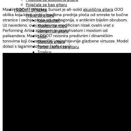
Pojačala za bas gitaru
Martin 000-17 Whiskey Sunset je all-solid
akustična gitara
000
PRIBOR I OPREMA
oblika koju krasi vješto izrađena prednja ploča od smreke te bočne
Pribor za gitaru
stranice i zadnja ploča od mahagonija, s antiknim bijelim obrubom.
Kapodasteri
Uz navedeno, ovaj model ima modificiran nizak ovalni vrat s
Klupice za nogu
Performing Artist suženjem te prstohvatom i mostom od
Remeni za gitaru
palisandera. Martin 00017 rezonira predivnim i dinamičkim
Slide
tonovima koji će zadovoljiti i najzahtjevnije glazbene virtuoze. Model
Stalci za gitaru
dolazi s laganim koferom (soft case).
Torbe i koferi za gitaru
Trzalice
Pribor za bluegrass
MIKROFONI
KABLOVI
Instrumentalni kablovi
Mikrofonski kablovi
Adapteri, konektori
STALCI
Stalci za gitaru
Stalci za ukulele
Stalci za note
Mikrofonski stalci
Štimeri
Sredstva za održavanje
OSTALO