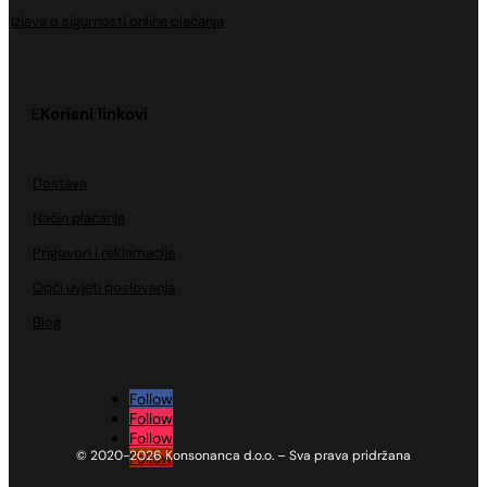
Izjava o sigurnosti online plaćanja
Korisni linkovi
Dostava
Način plaćanja
Prigovori i reklamacije
Opći uvjeti poslovanja
Blog
Follow
Follow
Follow
© 2020-2026 Konsonanca d.o.o. – Sva prava pridržana
Follow