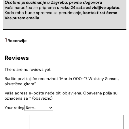
Osobno preuzimanje u Zagrebu, prema dogovoru
Vaša narudžba se priprema
u roku 24 sata od vidljive uplate
.
Kada roba bude spremna za preuzimanje,
kontaktirat ćemo
Vas putem emaila
.
Recenzije
Reviews
There are no reviews yet.
Budite prvi koji će recenzirati “Martin 000-17 Whiskey Sunset,
akustična gitara”
Vaša adresa e-pošte neće biti objavljena.
Obavezna polja su
označena sa
* (obavezno)
Your rating