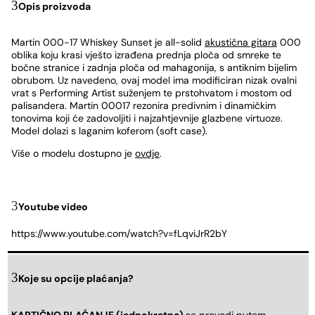
Opis proizvoda
Martin 000-17 Whiskey Sunset je all-solid
akustična gitara
000
oblika koju krasi vješto izrađena prednja ploča od smreke te
bočne stranice i zadnja ploča od mahagonija, s antiknim bijelim
obrubom. Uz navedeno, ovaj model ima modificiran nizak ovalni
vrat s Performing Artist suženjem te prstohvatom i mostom od
palisandera. Martin 00017 rezonira predivnim i dinamičkim
tonovima koji će zadovoljiti i najzahtjevnije glazbene virtuoze.
Model dolazi s laganim koferom (soft case).
Više o modelu dostupno je
ovdje
.
Youtube video
https://www.youtube.com/watch?v=fLqviJrR2bY
Koje su opcije plaćanja?
KARTIČNO PLAĆANJE (jednokratno)
se provodi putem