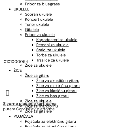
Pribor za bluegrass
UKULELE
Sopran ukulele
Koncert ukulele
Tenor ukulele
Gitalele
Pribor za ukulele
Kapodasteri za ukulele
Remeni za ukulele
Stalci za ukulele
Torbe za ukulele
Trzalice za ukulele
0101000054
Žice za ukulele
ŽICE
Žice za gitaru
Žice za akustičnu gitaru
Žice za električnu gitaru
Žice za klasičnu gitaru

Žice za bas gitaru
Žice za ukulele
Sigurno plaćanje karticama
Žice za mandolinu
putem CorvusPay platforme
Žice za gitalele
POJAČALA
Pojačala za električnu gitaru
Pojačala za akustičnu gitaru