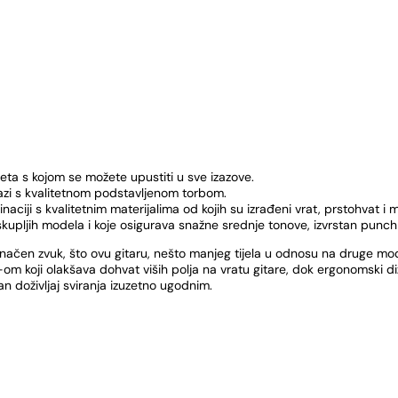
ta s kojom se možete upustiti u sve izazove.
azi s kvalitetnom podstavljenom torbom.
ciji s kvalitetnim materijalima od kojih su izrađeni vrat, prstohvat i m
ljih modela i koje osigurava snažne srednje tonove, izvrstan punch te
 zvuk, što ovu gitaru, nešto manjeg tijela u odnosu na druge modele g
y-om koji olakšava dohvat viših polja na vratu gitare, dok ergonomski 
n doživljaj sviranja izuzetno ugodnim.