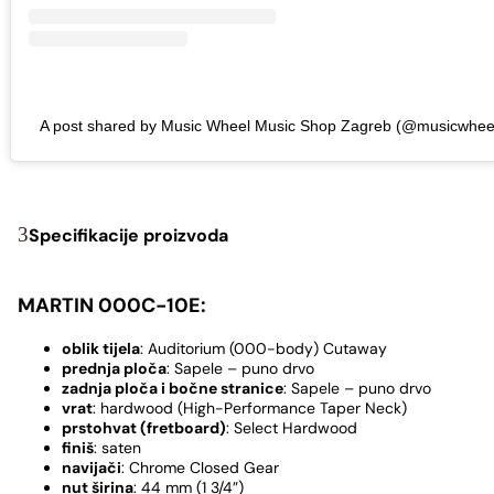
A post shared by Music Wheel Music Shop Zagreb (@musicwhee
Specifikacije proizvoda
MARTIN 000C-10E:
oblik tijela
: Auditorium (000-body) Cutaway
prednja ploča
: Sapele – puno drvo
zadnja ploča i bočne stranice
: Sapele – puno drvo
vrat
: hardwood (High-Performance Taper Neck)
prstohvat (fretboard)
: Select Hardwood
finiš
: saten
navijači
: Chrome Closed Gear
nut širina
: 44 mm (1 3/4”)