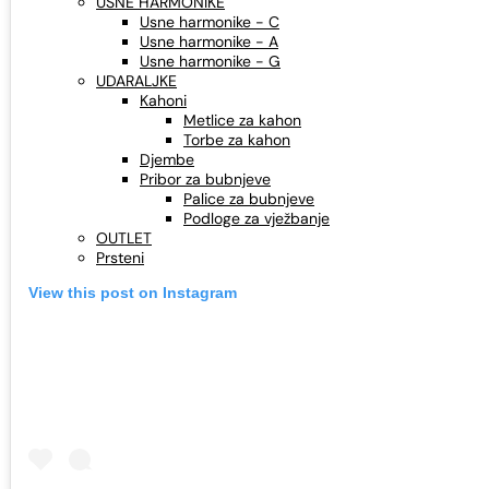
USNE HARMONIKE
Usne harmonike - C
Usne harmonike - A
Usne harmonike - G
UDARALJKE
Kahoni
Metlice za kahon
Torbe za kahon
Djembe
Pribor za bubnjeve
Palice za bubnjeve
Podloge za vježbanje
OUTLET
Prsteni
View this post on Instagram