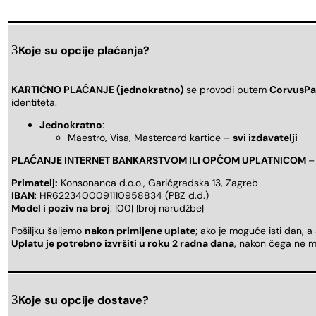
Koje su opcije plaćanja?
KARTIČNO PLAĆANJE (jednokratno)
se provodi putem
CorvusPa
identiteta.
Jednokratno
:
Maestro, Visa, Mastercard kartice –
svi izdavatelji
PLAĆANJE INTERNET BANKARSTVOM ILI OPĆOM UPLATNICOM
–
Primatelj:
Konsonanca d.o.o., Garićgradska 13, Zagreb
IBAN
: HR6223400091110958834 (PBZ d.d.)
Model i poziv na broj
: |00| |broj narudžbe|
Pošiljku šaljemo
nakon primljene uplate
; ako je moguće isti dan, a
Uplatu je potrebno izvršiti u roku 2 radna dana
, nakon čega ne m
Koje su opcije dostave?