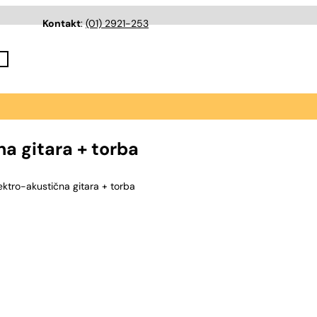
Kontakt
:
(01) 2921-253
a gitara + torba
tro-akustična gitara + torba