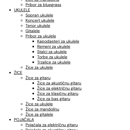
Pribor za bluegrass
UKULELE
Sopran ukulele
Koncert ukulele
Tenor ukulele
Gitalele
Pribor za ukulele
Kapodasteri za ukulele
Remeni za ukulele
Stalci za ukulele
Torbe za ukulele
Trzalice za ukulele
Žice za ukulele
ŽICE
Žice za gitaru
Žice za akustičnu gitaru
Žice za električnu gitaru
Žice za klasičnu gitaru
Žice za bas gitaru
Žice za ukulele
Žice za mandolinu
Žice za gitalele
POJAČALA
Pojačala za električnu gitaru