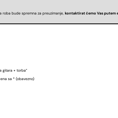
da roba bude spremna za preuzimanje,
kontaktirat ćemo Vas putem 
 gitara + torba”
čena sa
* (obavezno)