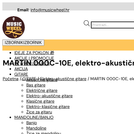
Email
:
info@musicwheel.hr
Products
search
IZBORNIK
IZBORNIK
IDEJE ZA POKLON 🎁
AKCIJE I PROMOCIJE
MARTIN 000C-10E, elektro-akustičn
🤠 WHEEL DEAL %
AKCIJA
GITARE
Početna
/
GITARE
/
Elektro-akustične gitare
/ MARTIN 000C-10E, elek
Akustične gitare
Bas gitare
Električne gitare
Elektro-akustične gitare
Klasične gitare
Elektro-klasične gitare
Žice za gitaru
MANDOLINE/BANJO
Banjo
Mandoline
Žice za mandolinu