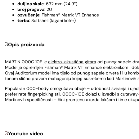
duljina skale
: 632 mm (24.9″)
broj pragova
: 20
ozvučenje
: Fishman® Matrix VT Enhance
torba
: Softshell (lagani kofer)
Opis proizvoda
MARTIN 000C 10E je
elektro-akustična gitara
od punog sapele drve
Model je opremljen Fishman® Matrix VT Enhance elektronikom i dol
Ovaj Auditorium model ima tijelo od punog sapele drveta i i u kombina
tonom slično pravom mahagoniju kojeg susrećemo kod Martinovih skup
Popularan 000-body omogućava oboje – udobnost sviranja i ujednačen
preferirate fingerpicking stil. 000C-10E dolazi u izvedbi s cutawa
Martinovih specifičnosti – čini promjenu akorda lakšom i time ukupa
Youtube video