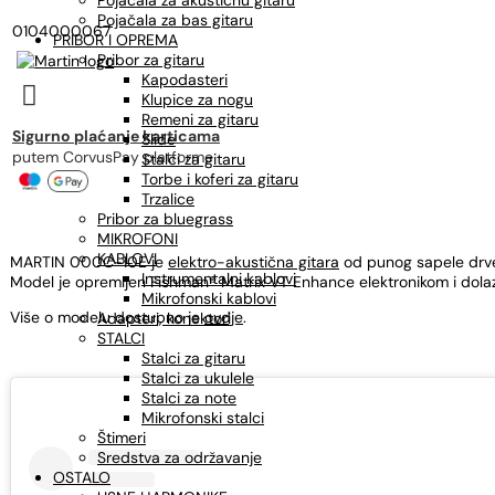
Pojačala za akustičnu gitaru
Pojačala za bas gitaru
0104000067
PRIBOR I OPREMA
Pribor za gitaru
Kapodasteri

Klupice za nogu
Remeni za gitaru
Sigurno plaćanje karticama
Slide
putem CorvusPay platforme
Stalci za gitaru
Torbe i koferi za gitaru
Trzalice
Pribor za bluegrass
MIKROFONI
KABLOVI
MARTIN 000C-10E je
elektro-akustična gitara
od punog sapele drvet
Instrumentalni kablovi
Model je opremljen Fishman® Matrix VT Enhance elektronikom i dola
Mikrofonski kablovi
Više o modelu dostupno je
ovdje
.
Adapteri, konektori
STALCI
Stalci za gitaru
Stalci za ukulele
Stalci za note
Mikrofonski stalci
Štimeri
Sredstva za održavanje
OSTALO